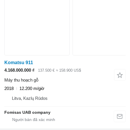
Komatsu 911
4.168.000.000 ₫
137.500 €
≈ 158.900 US$
Máy thu hoạch gỗ
2018
12.200 m/giờ
Litva, Kazlų Rūdos
Fomisas UAB company