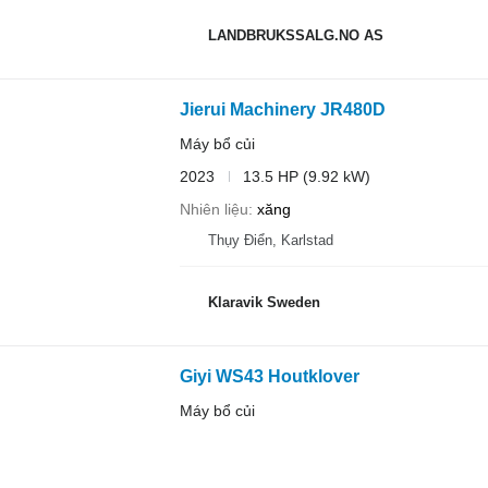
LANDBRUKSSALG.NO AS
Jierui Machinery JR480D
Máy bổ củi
2023
13.5 HP (9.92 kW)
Nhiên liệu
xăng
Thụy Điển, Karlstad
Klaravik Sweden
Giyi WS43 Houtklover
Máy bổ củi