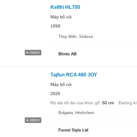
Kellfri HL700
Máy bổ củi
1999
Thụy Điển, Stråssa
VIDEO
Blinto AB
Tajfun RCA 480 JOY
Máy bổ củi
2026
Độ dài tối đa của khúc gỗ
50 cm
Đường kí
Bulgaria, Hrishcheni
VIDEO
Forest Style Ltd