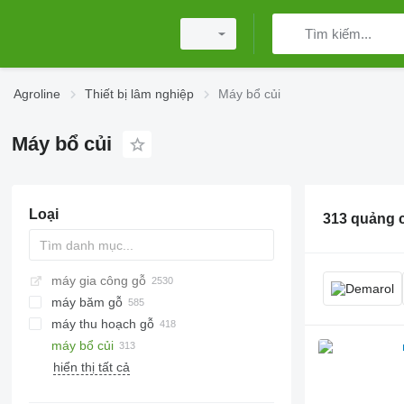
Agroline
Thiết bị lâm nghiệp
Máy bổ củi
Máy bổ củi
Loại
313 quảng 
máy gia công gỗ
máy băm gỗ
máy thu hoạch gỗ
máy bổ củi
hiển thị tất cả
máy cưa xích chạy xăng
cưa điện