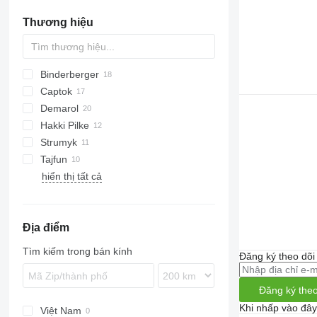
cưa xích chạy pin
Thương hiệu
Binderberger
Captok
Demarol
CK
Hakki Pilke
Tajga
Strumyk
38 PRO
LS
CS
SAF
OL
Tajfun
43 PRO
STX
hiển thị tất cả
Eagle
RCA
Woodcracker
Easy
Địa điểm
Tìm kiếm trong bán kính
Đăng ký theo dõ
Đăng ký theo
Khi nhấp vào đây
Việt Nam