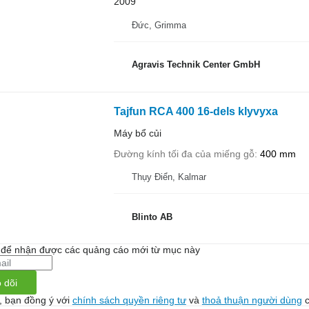
2009
Đức, Grimma
Agravis Technik Center GmbH
Tajfun RCA 400 16-dels klyvyxa
Máy bổ củi
Đường kính tối đa của miếng gỗ
400 mm
Thụy Điển, Kalmar
Blinto AB
i để nhận được các quảng cáo mới từ mục này
 dõi
, bạn đồng ý với
chính sách quyền riêng tư
và
thoả thuận người dùng
c