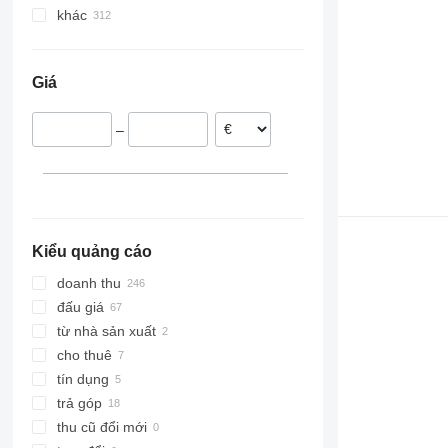
khác
Ba Lan
Đức
Giá
Na Uy
Vương quốc Anh
–
Hà Lan
Tây Ban Nha
Slovenia
Séc
hiển thị tất cả
Kiểu quảng cáo
doanh thu
đấu giá
từ nhà sản xuất
cho thuê
tín dụng
trả góp
thu cũ đổi mới