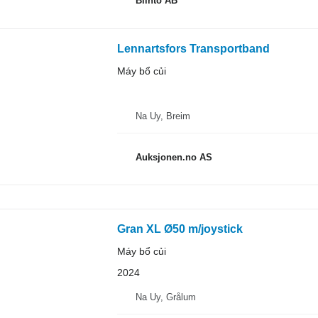
Blinto AB
Lennartsfors Transportband
Máy bổ củi
Na Uy, Breim
Auksjonen.no AS
Gran XL Ø50 m/joystick
Máy bổ củi
2024
Na Uy, Grålum