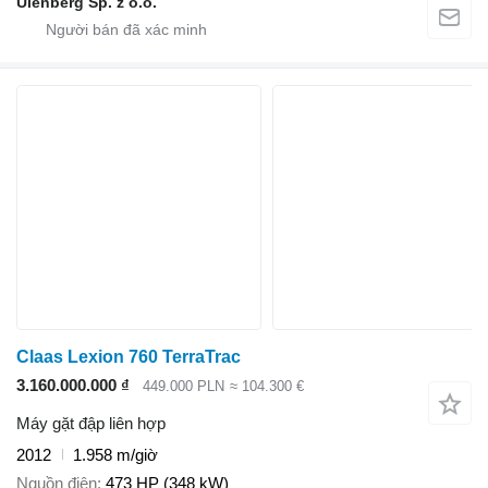
Ulenberg Sp. z o.o.
Claas Lexion 760 TerraTrac
3.160.000.000 ₫
449.000 PLN
≈ 104.300 €
Máy gặt đập liên hợp
2012
1.958 m/giờ
Nguồn điện
473 HP (348 kW)