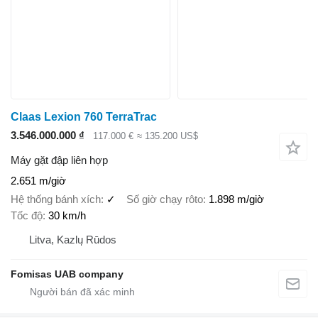
Claas Lexion 760 TerraTrac
3.546.000.000 ₫
117.000 €
≈ 135.200 US$
Máy gặt đập liên hợp
2.651 m/giờ
Hệ thống bánh xích
✓
Số giờ chạy rôto
1.898 m/giờ
Tốc độ
30 km/h
Litva, Kazlų Rūdos
Fomisas UAB company