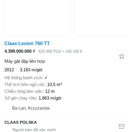
Claas Lexion 760 TT
4.399.000.000 ₫
625.000 PLN
≈ 145.100 €
Máy gặt đập liên hợp
2012
3.183 m/giờ
Hệ thống bánh xích
✓
Thể tích bồn ngũ cốc
10,5 m³
Chiều rộng làm việc
12 m
Số giờ chạy rôto
1.863 m/giờ
Ba Lan, Krzyżanów
CLAAS POLSKA