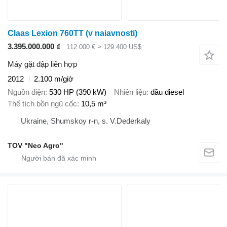
Claas Lexion 760TT (v naiavnosti)
3.395.000.000 ₫
112.000 €
≈ 129.400 US$
Máy gặt đập liên hợp
2012
2.100 m/giờ
Nguồn điện
530 HP (390 kW)
Nhiên liệu
dầu diesel
Thể tích bồn ngũ cốc
10,5 m³
Ukraine, Shumskoy r-n, s. V.Dederkaly
TOV "Neo Agro"