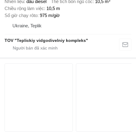
Nhiên liệu
dầu diesel
Thể tích bồn ngũ cốc
10,5 m³
Chiều rộng làm việc
10,5 m
Số giờ chạy rôto
975 m/giờ
Ukraine, Teplik
TOV "Teplickiy vidgodivelniy kompleks"