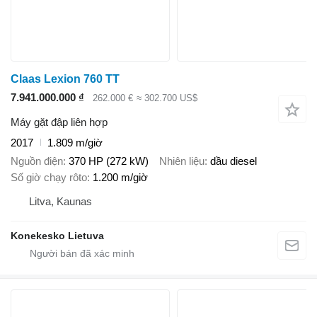
Claas Lexion 760 TT
7.941.000.000 ₫
262.000 €
≈ 302.700 US$
Máy gặt đập liên hợp
2017
1.809 m/giờ
Nguồn điện
370 HP (272 kW)
Nhiên liệu
dầu diesel
Số giờ chạy rôto
1.200 m/giờ
Litva, Kaunas
Konekesko Lietuva