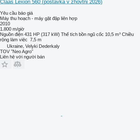
Claas Lexion 560 (postavka v zhovtni 2026)
Yêu cầu báo giá
Máy thu hoạch - máy gặt đập liên hợp
2010
1.800 m/giờ
Nguồn điện
431 HP (317 kW)
Thể tích bồn ngũ cốc
10,5 m³
Chiều
rộng làm việc
7,5 m
Ukraine, Velyki Dederkaly
TOV "Neo Agro"
Liên hệ với người bán