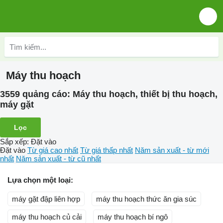
Máy thu hoạch
3559 quảng cáo:
Máy thu hoạch, thiết bị thu hoạch,
máy gặt
Lọc
Sắp xếp
:
Đặt vào
Đặt vào
Từ giá cao nhất
Từ giá thấp nhất
Năm sản xuất - từ mới
nhất
Năm sản xuất - từ cũ nhất
Lựa chọn một loại:
máy gặt đập liên hợp
máy thu hoạch thức ăn gia súc
máy thu hoạch củ cải
máy thu hoạch bí ngô