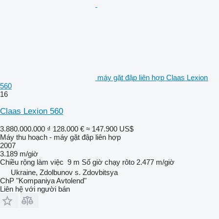
máy gặt đập liên hợp Claas Lexion
560
16
Claas Lexion 560
3.880.000.000 ₫
128.000 €
≈ 147.900 US$
Máy thu hoạch - máy gặt đập liên hợp
2007
3.189 m/giờ
Chiều rộng làm việc
9 m
Số giờ chạy rôto
2.477 m/giờ
Ukraine, Zdolbunov s. Zdovbitsya
ChP "Kompaniya Avtolend"
Liên hệ với người bán