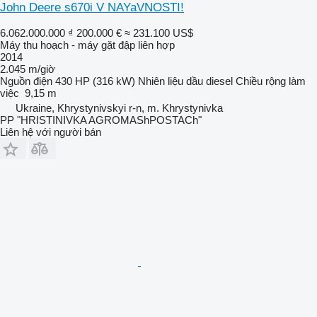
John Deere s670i V NAYaVNOSTI!
6.062.000.000 ₫
200.000 €
≈ 231.100 US$
Máy thu hoạch - máy gặt đập liên hợp
2014
2.045 m/giờ
Nguồn điện
430 HP (316 kW)
Nhiên liệu
dầu diesel
Chiều rộng làm
việc
9,15 m
Ukraine, Khrystynivskyi r-n, m. Khrystynivka
PP "HRISTINIVKA AGROMAShPOSTACh"
Liên hệ với người bán