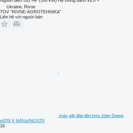
Nguồn điện
531 HP (390 kW)
Hệ thống bánh xích
✓
Ukraine, Rivne
TOV "RIVNE-AGROTEHNIKA"
Liên hệ với người bán
máy gặt đập liên hợp John Deere
s670i V NAYaVNOSTI!
16