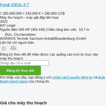
Fendt IDEAL 8 T
7.365.000.000 ₫
243.000 €
≈ 280.800 US$
Máy thu hoạch - máy gặt đập liên hợp
2022
647 m/giờ
Nguồn điện
545 HP (401 kW)
Chiều rộng làm việc
10,7 m
Đức, Oschersleben
AGRAVIS Technik Sachsen-Anhalt/Brandenburg GmbH
Liên hệ với người bán
Đăng ký theo dõi để nhận được các quảng cáo mới từ mục này
máy thu hoạch
Đăng ký theo dõi
Khi nhấp vào đây, bạn đồng ý với
chính sách quyền riêng tư
và
thoả
thuận người dùng
của chúng tôi.
Giá cho máy thu hoạch