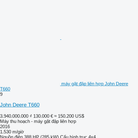
máy gặt đập liên hợp John Deere
T660
9
John Deere T660
3.940.000.000 ₫
130.000 €
≈ 150.200 US$
Máy thu hoạch - máy gặt đập liên hợp
2016
1.530 m/giờ
Nguồn điện
388 HP (285 kW)
Cấu hình trục
4x4