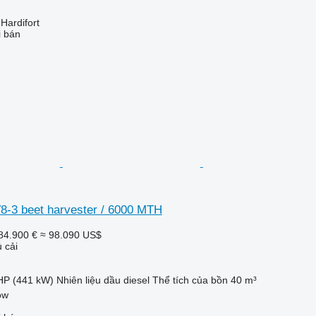
ardifort
i bán
-3 beet harvester / 6000 MTH
84.900 €
≈ 98.090 US$
 cải
HP (441 kW)
Nhiên liệu
dầu diesel
Thể tích của bồn
40 m³
ow