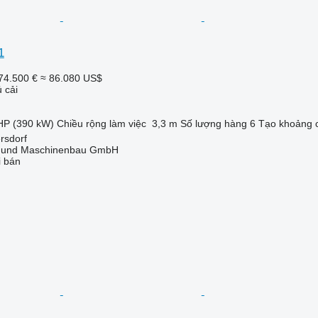
1
74.500 €
≈ 86.080 US$
 cải
HP (390 kW)
Chiều rộng làm việc
3,3 m
Số lượng hàng
6
Tạo khoảng 
rsdorf
 und Maschinenbau GmbH
i bán