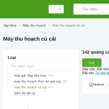
Agroline
Máy thu hoạch
Máy thu hoạch củ cải
Máy thu hoạch củ cải
142 quảng c
Loại
Lọc
Sắp xếp
:
Đặt vào
Đặt vào
Từ giá c
máy gặt đập liên hợp
máy thu hoạch thức ăn gia súc
máy thu hoạch củ cải
hiển thị tất cả