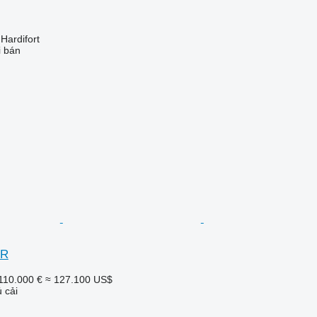
ardifort
i bán
ER
110.000 €
≈ 127.100 US$
 cải