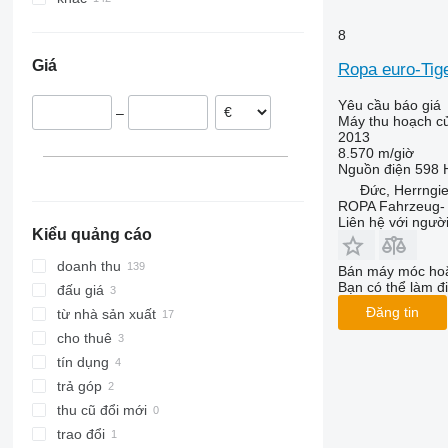
Ukraine
8
Đức
Giá
Ropa euro-Tig
Pháp
Ba Lan
Yêu cầu báo giá
–
Đan Mạch
Máy thu hoạch củ
2013
Litva
8.570 m/giờ
Vương quốc Anh
Nguồn điện
598 
Đức, Herrngie
Hungary
ROPA Fahrzeug-
hiển thị tất cả
Liên hệ với ngườ
Kiểu quảng cáo
doanh thu
Bán máy móc hoặ
Bạn có thể làm đi
đấu giá
Đăng tin
từ nhà sản xuất
cho thuê
tín dụng
trả góp
thu cũ đổi mới
trao đổi