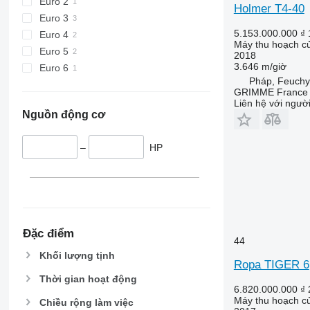
Euro 2
Holmer T4-40
Euro 3
5.153.000.000 ₫
Euro 4
Máy thu hoạch củ
Euro 5
2018
3.646 m/giờ
Euro 6
Pháp, Feuchy
GRIMME France H
Liên hệ với ngườ
Nguồn động cơ
–
HP
Đặc điểm
44
Khối lượng tịnh
Ropa TIGER 6
Thời gian hoạt động
6.820.000.000 ₫
Máy thu hoạch củ
Chiều rộng làm việc