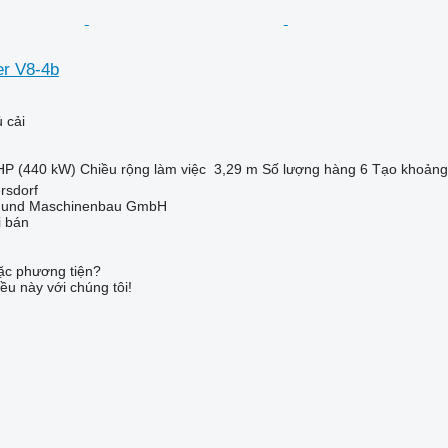
er V8-4b
 cải
HP (440 kW)
Chiều rộng làm việc
3,29 m
Số lượng hàng
6
Tạo khoảng
rsdorf
 und Maschinenbau GmbH
i bán
c phương tiện?
ều này với chúng tôi!