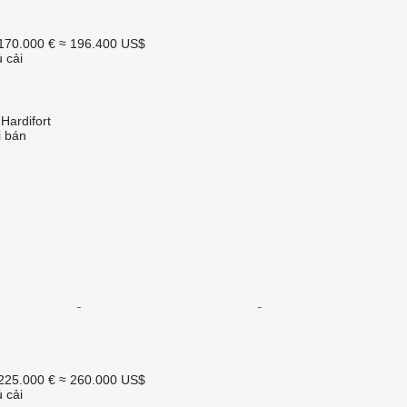
170.000 €
≈ 196.400 US$
 cải
ardifort
i bán
225.000 €
≈ 260.000 US$
 cải