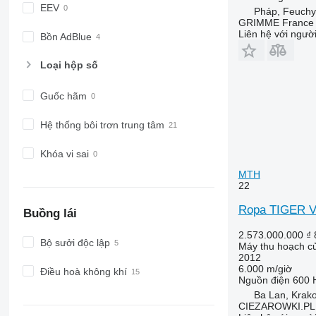
EEV
Pháp, Feuchy
GRIMME France H
Liên hệ với ngườ
Bồn AdBlue
Loại hộp số
Guốc hãm
Hệ thống bôi trơn trung tâm
Khóa vi sai
MTH
22
Ropa TIGER V8
Buồng lái
2.573.000.000 ₫
Bộ sưởi độc lập
Máy thu hoạch củ
2012
6.000 m/giờ
Điều hoà không khí
Nguồn điện
600 
Ba Lan, Krak
CIEZAROWKI.PL