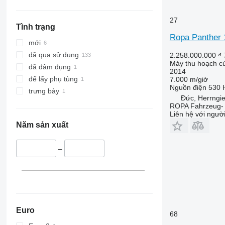
27
Tình trạng
Ropa Panther 
mới
đã qua sử dụng
2.258.000.000 ₫
Máy thu hoạch củ
đã đâm đụng
2014
để lấy phụ tùng
7.000 m/giờ
Nguồn điện
530 
trưng bày
Đức, Herrngie
ROPA Fahrzeug-
Liên hệ với ngườ
Năm sản xuất
–
Euro
68