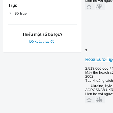
Liên hệ với ngườ
Trục
Số trục
Thiếu một số bộ lọc?
Đề xuất thay đổi
7
Ropa Euro-Tig
2.819.000.000 ₫
Máy thu hoạch củ
2002
Tạo khoảng cách
Ukraine, Kyiv
AGROSNAB UKR
Liên hệ với ngườ