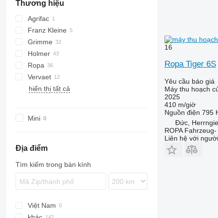
Thương hiệu
Agrifac
Franz Kleine
Grimme
RL
16
Holmer
SF
EVO
Ropa Tiger 6S
Ropa
MAXTRON
TV
Vervaet
REXOR
Terra
Maus
V-series
Yêu cầu báo giá
hiển thị tất cả
Panther
617
Máy thu hoạch củ
2025
Tiger
625
410 m/giờ
euro-Maus
925
Nguồn điện
795 
Mini
Đức, Herrngie
euro-Tiger
ROPA Fahrzeug-
Liên hệ với ngườ
Địa điểm
Tìm kiếm trong bán kính
Việt Nam
khác