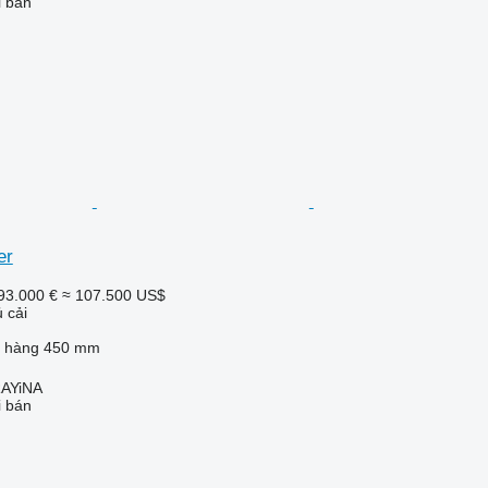
i bán
er
93.000 €
≈ 107.500 US$
 cải
 hàng
450 mm
AYiNA
i bán