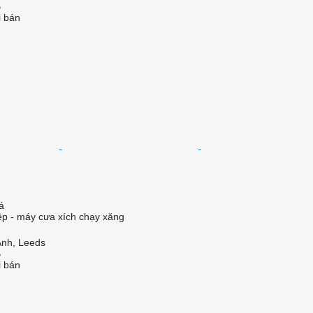
B
i bán
á
iệp - máy cưa xích chạy xăng
nh, Leeds
B
i bán