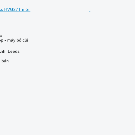
á
ệp - máy bổ củi
nh, Leeds
B
i bán