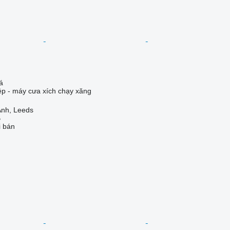
á
iệp - máy cưa xích chạy xăng
nh, Leeds
B
i bán