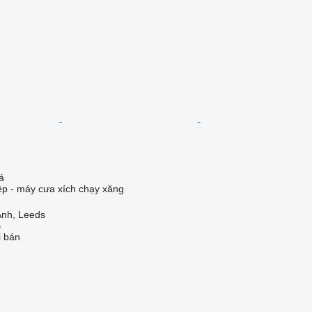
á
iệp - máy cưa xích chạy xăng
nh, Leeds
B
i bán