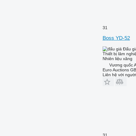
31
Boss YD-52
Đấu gi
Thiết bị lâm ngh
Nhiên liệu
xăng
Vương quốc A
Euro Auctions G
Liên hệ với ngườ
31