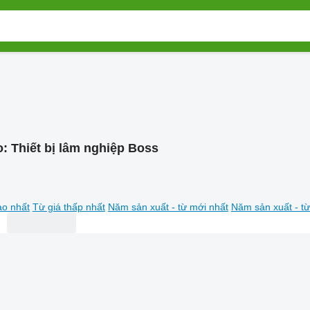
o:
Thiết bị lâm nghiệp Boss
ao nhất
Từ giá thấp nhất
Năm sản xuất - từ mới nhất
Năm sản xuất - từ