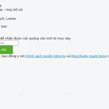
á
ệp - máy bổ củi
nh, Leeds
B
i bán
i để nhận được các quảng cáo mới từ mục này
 dõi
, bạn đồng ý với
chính sách quyền riêng tư
và
thoả thuận người dùng
c