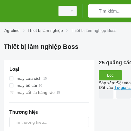
Agroline
Thiết bị lâm nghiệp
Thiết bị lâm nghiệp Boss
Thiết bị lâm nghiệp Boss
25 quảng cá
Loại
Lọc
máy cưa xích
Sắp xếp
:
Đặt vào
máy bổ củi
máy cưa xích chạy xăng
Đặt vào
Từ giá c
máy cắt tỉa hàng rào
Thương hiệu