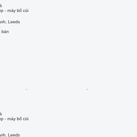
á
ệp - máy bổ củi
nh, Leeds
B
i bán
á
ệp - máy bổ củi
nh, Leeds