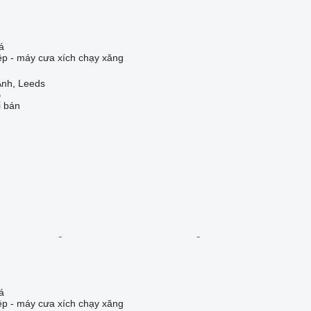
á
iệp - máy cưa xích chạy xăng
nh, Leeds
B
i bán
á
iệp - máy cưa xích chạy xăng