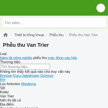
Thiết bị trồng khoai
Phễu thu
Phễu thu Van Trier
Phễu thu Van Trier
Loại
băng tải nông nghiệp
phễu thu
máy đóng vào hộp
Thương hiệu
Không tìm thấy kết quả nào cho truy vấn này
Breston
Euro-Jabelmann
Grimme
RH
Los Antonios
Miedema
SB
Keiler
Van Trier
hiển thị tất cả
Địa điểm