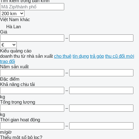
Tìm kiếm trong bán kính
Việt Nam
khác
Hà Lan
Giá
–
Kiểu quảng cáo
doanh thu
từ nhà sản xuất
cho thuê
tín dụng
trả góp
thu cũ đổi mới
trao đổi
Năm sản xuất
–
Đặc điểm
Khả năng chịu tải
–
kg
Tổng trọng lượng
–
kg
Thời gian hoạt động
–
m/giờ
Thiếu một số bộ lọc?