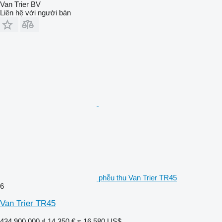
Van Trier BV
Liên hệ với người bán
phễu thu Van Trier TR45
6
Van Trier TR45
434.900.000 ₫
14.350 €
≈ 16.580 US$