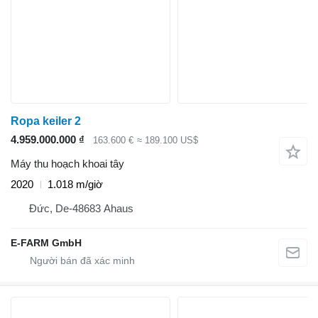
Ropa keiler 2
4.959.000.000 ₫
163.600 €
≈ 189.100 US$
Máy thu hoạch khoai tây
2020
1.018 m/giờ
Đức, De-48683 Ahaus
E-FARM GmbH