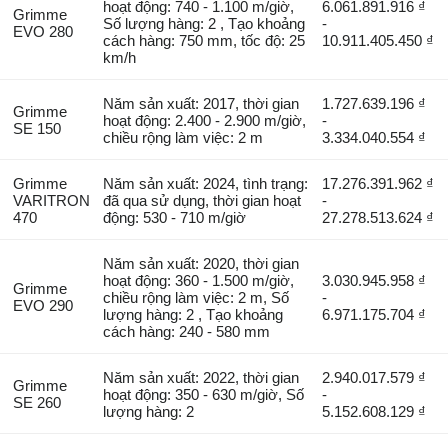
hoạt động: 740 - 1.100 m/giờ,
6.061.891.916 ₫
Grimme
Số lượng hàng: 2 , Tạo khoảng
-
EVO 280
cách hàng: 750 mm, tốc độ: 25
10.911.405.450 ₫
km/h
Năm sản xuất: 2017, thời gian
1.727.639.196 ₫
Grimme
hoạt động: 2.400 - 2.900 m/giờ,
-
SE 150
chiều rộng làm việc: 2 m
3.334.040.554 ₫
Grimme
Năm sản xuất: 2024, tình trạng:
17.276.391.962 ₫
VARITRON
đã qua sử dụng, thời gian hoạt
-
470
động: 530 - 710 m/giờ
27.278.513.624 ₫
Năm sản xuất: 2020, thời gian
hoạt động: 360 - 1.500 m/giờ,
3.030.945.958 ₫
Grimme
chiều rộng làm việc: 2 m, Số
-
EVO 290
lượng hàng: 2 , Tạo khoảng
6.971.175.704 ₫
cách hàng: 240 - 580 mm
Năm sản xuất: 2022, thời gian
2.940.017.579 ₫
Grimme
hoạt động: 350 - 630 m/giờ, Số
-
SE 260
lượng hàng: 2
5.152.608.129 ₫