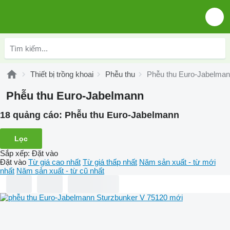
Thiết bị trồng khoai
Phễu thu
Phễu thu Euro-Jabelma
Phễu thu Euro-Jabelmann
18 quảng cáo:
Phễu thu Euro-Jabelmann
Lọc
Sắp xếp
:
Đặt vào
Đặt vào
Từ giá cao nhất
Từ giá thấp nhất
Năm sản xuất - từ mới
nhất
Năm sản xuất - từ cũ nhất