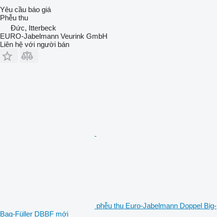
Yêu cầu báo giá
Phễu thu
Đức, Itterbeck
EURO-Jabelmann Veurink GmbH
Liên hệ với người bán
phễu thu Euro-Jabelmann Doppel Big-
Bag-Füller DBBF mới