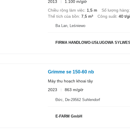
2013
1.100 m/giờ
Chiều rộng làm việc
1,5 m
Số lượng hàng
Thể tích của bồn
7,5 m³
Công suất
40 t/g
Ba Lan, Leśniewo
FIRMA HANDLOWO-USŁUGOWA SYLWES
Grimme se 150-60 nb
Máy thu hoạch khoai tây
2023
863 m/giờ
Đức, De-29562 Suhlendorf
E-FARM GmbH