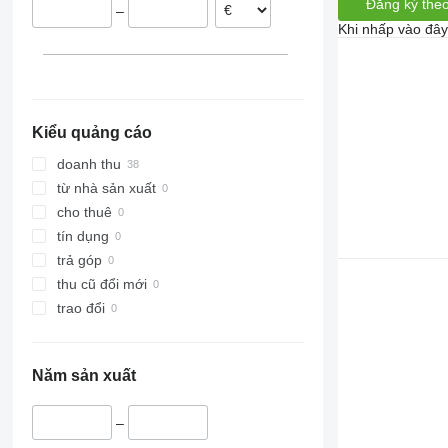
Đăng ký theo
–
Thụy Điển
Khi nhấp vào đây
Ba Lan
Bỉ
Áo
Kiểu quảng cáo
doanh thu
từ nhà sản xuất
cho thuê
tín dụng
trả góp
thu cũ đổi mới
trao đổi
Năm sản xuất
–