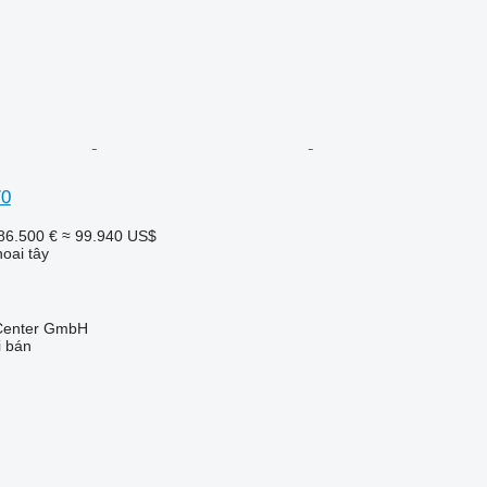
70
86.500 €
≈ 99.940 US$
oai tây
 Center GmbH
i bán