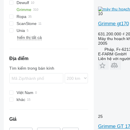
Dewulf
Esprit
Grimme
Puma
E series
10
Ropa
Spirit
CS
UN
Grimme gt170
ScanStone
DL
Keiler
CS 150
Unia
DR
DL 1500
631.200.000 ₫
20
hiển thị tất cả
EVO
BOLKO
DR 1500
Máy thu hoạch kh
2005
GT
PYRA
EVO 280
Pháp, Fr-621
GZ
WEGA
EVO 290
GT170
E-FARM GmbH
Địa điểm
HT
GZ1700
Liên hệ với ngườ
LK
HT 210
Tìm kiếm trong bán kính
MK
LK 650
SE
MK 700
SF
SE 75
Việt Nam
VARITRON
SE 85
SF1700
SE 75-40
khác
WH
SE 140
VARITRON 270
SE 75-55
SE 85-55
Vương quốc Anh
SE 150
VARITRON 470
WH 200
Đức
SE 170
25
Giá
Pháp
SE 260
Grimme GT 1
Ukraine