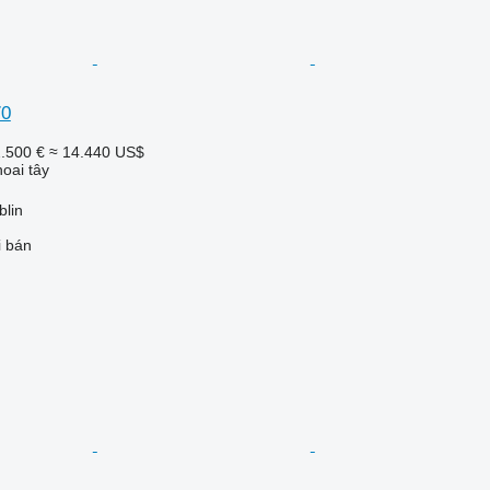
70
.500 €
≈ 14.440 US$
oai tây
blin
i bán