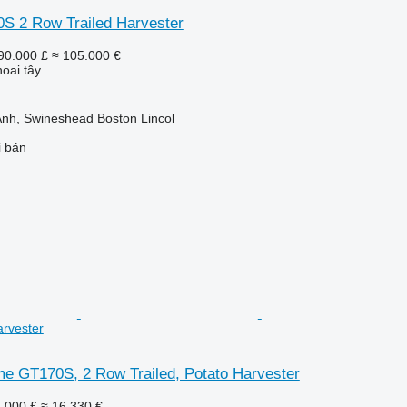
 2 Row Trailed Harvester
90.000 £
≈ 105.000 €
oai tây
nh, Swineshead Boston Lincol
i bán
arvester
 GT170S, 2 Row Trailed, Potato Harvester
.000 £
≈ 16.330 €