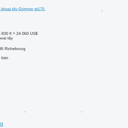
.830 €
≈ 24.060 US$
oai tây
36 Richebourg
i bán
70