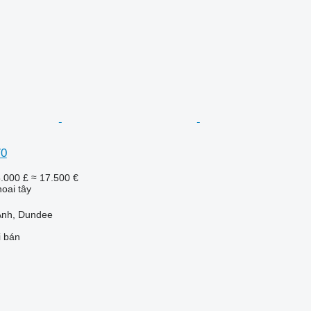
70
.000 £
≈ 17.500 €
oai tây
Anh, Dundee
i bán