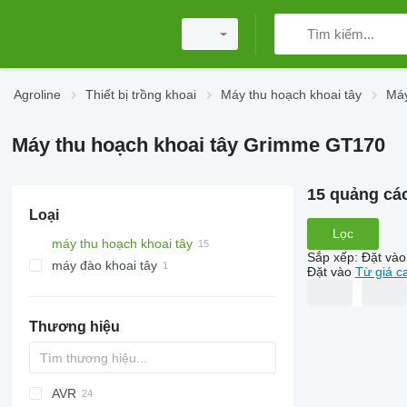
Agroline
Thiết bị trồng khoai
Máy thu hoạch khoai tây
Máy
Máy thu hoạch khoai tây Grimme GT170
15 quảng cá
Loại
Lọc
máy thu hoạch khoai tây
Sắp xếp
:
Đặt vào
máy đào khoai tây
Đặt vào
Từ giá c
Thương hiệu
AVR