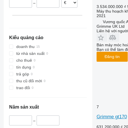
–
Thụy Điển
3.534.000.000 ₫
Máy thu hoạch kh
Ai Len
2021
Vương quốc A
Grimme UK Ltd
Liên hệ với ngườ
Kiểu quảng cáo
Bán máy móc hoặ
doanh thu
Bạn có thể làm đi
từ nhà sản xuất
Đăng tin
cho thuê
tín dụng
trả góp
thu cũ đổi mới
trao đổi
7
Năm sản xuất
Grimme gt170
–
631.200.000 ₫
20