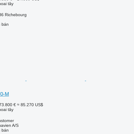
oai tây
36 Richebourg
i bán
70-M
73.800 €
≈ 85.270 US$
oai tây
ustomer
avien A/S
i bán