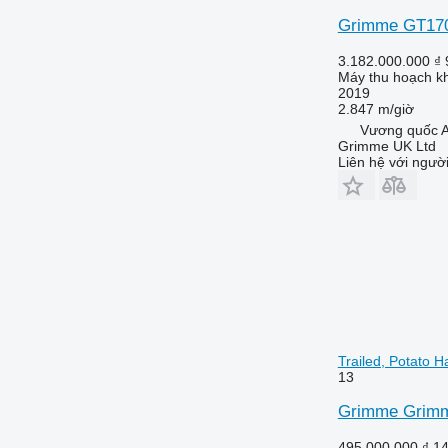
Grimme GT170S
3.182.000.000 ₫
Máy thu hoạch kh
2019
2.847 m/giờ
Vương quốc A
Grimme UK Ltd
Liên hệ với ngườ
Trailed, Potato H
13
Grimme Grimme
495.000.000 ₫
14