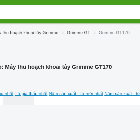
 thu hoạch khoai tây Grimme
Grimme GT
Grimme GT170
o:
Máy thu hoạch khoai tây Grimme GT170
ao nhất
Từ giá thấp nhất
Năm sản xuất - từ mới nhất
Năm sản xuất - từ