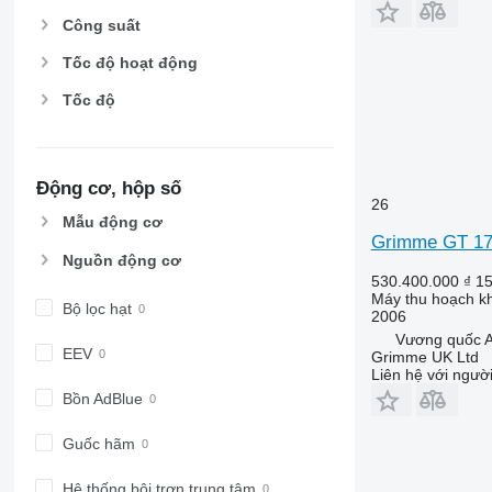
Công suất
Tốc độ hoạt động
Tốc độ
Động cơ, hộp số
26
Mẫu động cơ
Grimme GT 1
Nguồn động cơ
530.400.000 ₫
15
Máy thu hoạch kh
Bộ lọc hạt
2006
Vương quốc 
EEV
Grimme UK Ltd
Liên hệ với ngườ
Bồn AdBlue
Guốc hãm
Hệ thống bôi trơn trung tâm