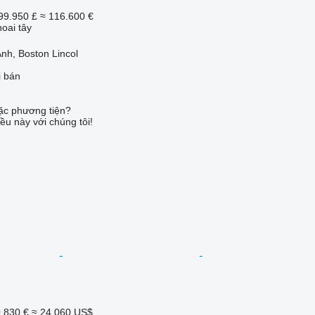
99.950 £
≈ 116.600 €
oai tây
nh, Boston Lincol
i bán
c phương tiện?
ều này với chúng tôi!
.830 €
≈ 24.060 US$