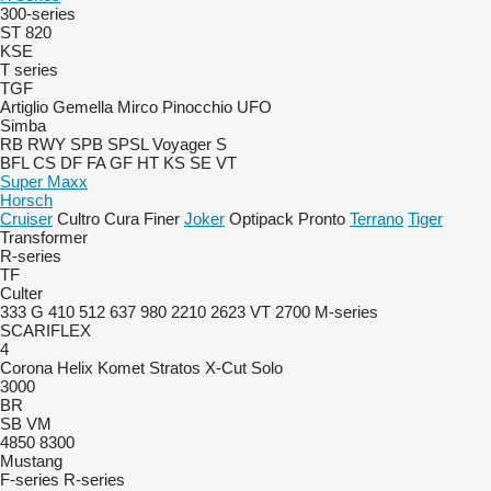
300-series
ST 820
KSE
T series
TGF
Artiglio
Gemella
Mirco
Pinocchio
UFO
Simba
RB
RWY
SPB
SPSL
Voyager S
BFL
CS
DF
FA
GF
HT
KS
SE
VT
Super Maxx
Horsch
Cruiser
Cultro
Cura
Finer
Joker
Optipack
Pronto
Terrano
Tiger
Transformer
R-series
TF
Culter
333 G
410
512
637
980
2210
2623 VT
2700
M-series
SCARIFLEX
4
Corona
Helix
Komet
Stratos
X-Cut Solo
3000
BR
SB
VM
4850
8300
Mustang
F-series
R-series