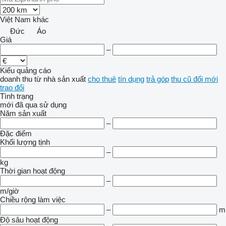
Việt Nam
khác
Đức
Áo
Giá
–
Kiểu quảng cáo
doanh thu
từ nhà sản xuất
cho thuê
tín dụng
trả góp
thu cũ đổi mới
trao đổi
Tình trạng
mới
đã qua sử dụng
Năm sản xuất
–
Đặc điểm
Khối lượng tịnh
–
kg
Thời gian hoạt động
–
m/giờ
Chiều rộng làm việc
–
m
Độ sâu hoạt động