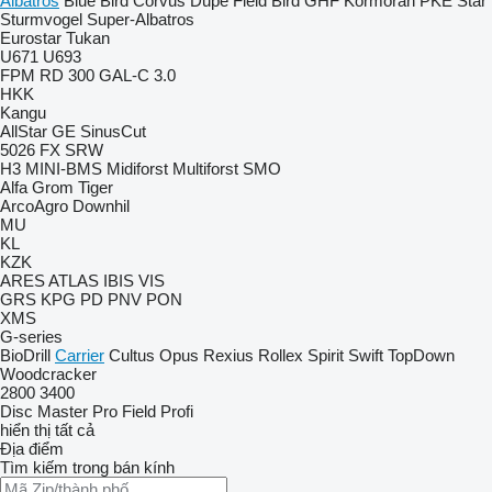
Albatros
Blue Bird
Corvus
Dupe
Field Bird
GHF
Kormoran
PKE
Star
Sturmvogel
Super-Albatros
Eurostar
Tukan
U671
U693
FPM RD 300
GAL-C 3.0
HKK
Kangu
AllStar
GE
SinusCut
5026
FX
SRW
H3
MINI-BMS
Midiforst
Multiforst
SMO
Alfa
Grom
Tiger
ArcoAgro
Downhil
MU
KL
KZK
ARES
ATLAS
IBIS
VIS
GRS
KPG
PD
PNV
PON
XMS
G-series
BioDrill
Carrier
Cultus
Opus
Rexius
Rollex
Spirit
Swift
TopDown
Woodcracker
2800
3400
Disc Master Pro
Field Profi
hiển thị tất cả
Địa điểm
Tìm kiếm trong bán kính