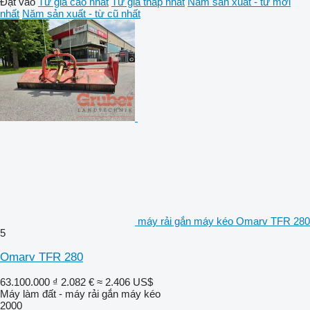
Đặt vào
Từ giá cao nhất
Từ giá thấp nhất
Năm sản xuất - từ mới
nhất
Năm sản xuất - từ cũ nhất
máy rải gắn máy kéo Omarv TFR 280
5
Omarv TFR 280
63.100.000 ₫
2.082 €
≈ 2.406 US$
Máy làm đất - máy rải gắn máy kéo
2000