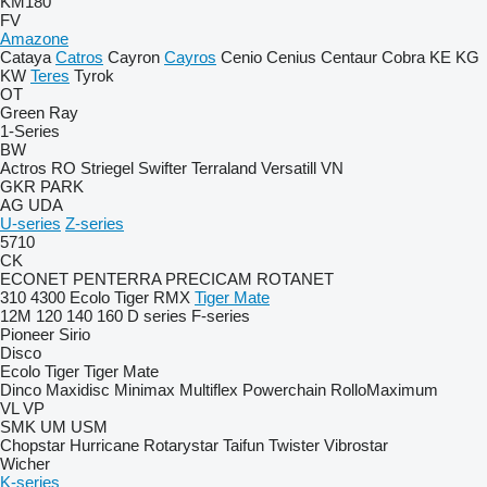
KM180
FV
Amazone
Cataya
Catros
Cayron
Cayros
Cenio
Cenius
Centaur
Cobra
KE
KG
KW
Teres
Tyrok
OT
Green Ray
1-Series
BW
Actros RO
Striegel
Swifter
Terraland
Versatill VN
GKR
PARK
AG
UDA
U-series
Z-series
5710
CK
ECONET
PENTERRA
PRECICAM
ROTANET
310
4300
Ecolo Tiger
RMX
Tiger Mate
12M
120
140
160
D series
F-series
Pioneer
Sirio
Disco
Ecolo Tiger
Tiger Mate
Dinco
Maxidisc
Minimax
Multiflex
Powerchain
RolloMaximum
VL
VP
SMK
UM
USM
Chopstar
Hurricane
Rotarystar
Taifun
Twister
Vibrostar
Wicher
K-series