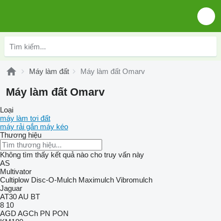
Máy làm đất
Máy làm đất Omarv
Máy làm đất Omarv
Loại
máy làm tơi đất
máy rải gắn máy kéo
Thương hiệu
Không tìm thấy kết quả nào cho truy vấn này
AS
Multivator
Cultiplow
Disc-O-Mulch
Maximulch
Vibromulch
Jaguar
AT30
AU
BT
8
10
AGD
AGCh
PN
PON