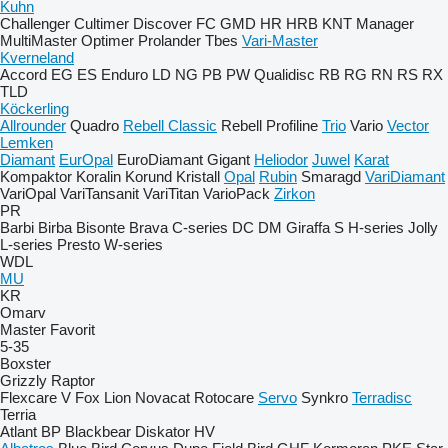
Kuhn
Challenger
Cultimer
Discover
FC
GMD
HR
HRB
KNT
Manager
MultiMaster
Optimer
Prolander
Tbes
Vari-Master
Kverneland
Accord
EG
ES
Enduro
LD
NG
PB
PW
Qualidisc
RB
RG
RN
RS
RX
TLD
Köckerling
Allrounder
Quadro
Rebell Classic
Rebell Profiline
Trio
Vario
Vector
Lemken
Diamant
EurOpal
EuroDiamant
Gigant
Heliodor
Juwel
Karat
Kompaktor
Koralin
Korund
Kristall
Opal
Rubin
Smaragd
VariDiamant
VariOpal
VariTansanit
VariTitan
VarioPack
Zirkon
PR
Barbi
Birba
Bisonte
Brava
C-series
DC
DM
Giraffa S
H-series
Jolly
L-series
Presto
W-series
WDL
MU
KR
Omarv
Master
Favorit
5-35
Boxster
Grizzly
Raptor
Flexcare V
Fox
Lion
Novacat
Rotocare
Servo
Synkro
Terradisc
Terria
Atlant
BP
Blackbear
Diskator
HV