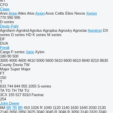
MT
CFG
Claas
Ares
Arion
Atles
Atos
Axion
Axos
Celtis
Elios
Nexos
Xerion
770
990
995
D-series
Deutz-Fahr
Agrofarm
Agrokid
Agrolux
Agroplus
Agrosky
Agrostar
Agrotron
DX
series
D series
HD
K series
M series
DF
DUA
Fendt
Cargo
F-series
Vario
Xylon
180-90
500
3000
4000
4600
4610
5000
5600
5610
6600
6610
6640
8210
8630
County
Dexta
TW
Major
Super Major
FT
150
T
633
744
844
955
1055
S-series
TA
TG
TH
TM
TU
3CX
155
527
8310
Fastrac
254
John Deere
6M
6R
7R
8R
410
1026 R
1040
1120
1140
1630
1640
2030
2130
2140
2650
2850
3025
3040
3045 R
3046 R
3050
3140
3320
3340