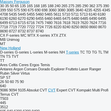
Massey Ferguson
30
35
50
65
135
165
168
185
188
240
265
275
285
290
362
375
390
399
550
575
590
675
690
698
3060
3080
3085
3640
4235
4255
4345
4708
5435
5445
5455
5460
5465
5611
5710
5711
5713
6140
6180
6190
6260
6270
6290
6455
6460
6465
6475
6480
6485
6490
6495
6499
6713
6715
6716
7475
7480
7616
7618
7619
7620
7624
7716
7718
7719
7720
7722
7724
7726
8220
8240
8250
8650
8660
8670
8690
8727
8732
8737
8740
CX
F-series
MC
MTX
X-series
XTX
ZTX
MB
Unimog
MT
New Holland
D-series
G-series
L-series
M-series
NH
T-series
TC
TD
TG
TL
TM
TN
TS
TVT
TT
Ares
Celtis
Ceres
Ergos
Temis
Antares
Argon
Corsaro
Dorado
Explorer
Frutteto
Laser
Ranger
Rubin
Silver
Virtus
SP
ST
26
50
60
75
90
640
9086
9094
9105
Absolut CVT
CVT
Expert CVT
Kompakt
Multi
Profi
Terrus CVT
T503
445
3512