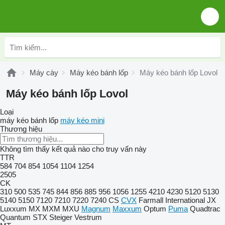
Máy cày
Máy kéo bánh lốp
Máy kéo bánh lốp Lovol
Máy kéo bánh lốp Lovol
Loại
máy kéo bánh lốp
máy kéo mini
Thương hiệu
Không tìm thấy kết quả nào cho truy vấn này
TTR
584
704
854
1054
1104
1254
2505
CK
310
500
535
745
844
856
885
956
1056
1255
4210
4230
5120
5130
5140
5150
7120
7210
7220
7240
CS
CVX
Farmall
International
JX
Luxxum
MX
MXM
MXU
Magnum
Maxxum
Optum
Puma
Quadtrac
Quantum
STX
Steiger
Vestrum