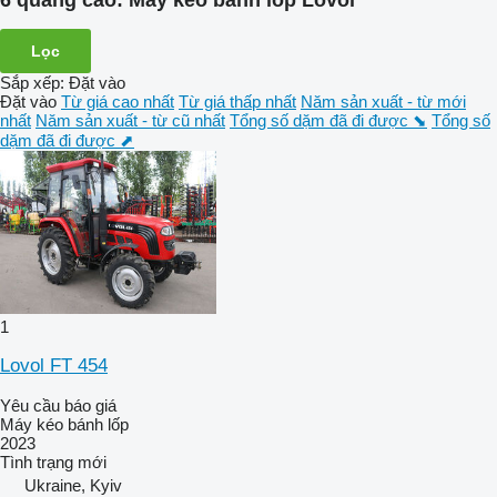
6 quảng cáo:
Máy kéo bánh lốp Lovol
Lọc
Sắp xếp
:
Đặt vào
Đặt vào
Từ giá cao nhất
Từ giá thấp nhất
Năm sản xuất - từ mới
nhất
Năm sản xuất - từ cũ nhất
Tổng số dặm đã đi được ⬊
Tổng số
dặm đã đi được ⬈
1
Lovol FT 454
Yêu cầu báo giá
Máy kéo bánh lốp
2023
Tình trạng
mới
Ukraine, Kyiv