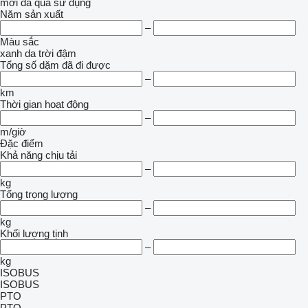
mới
đã qua sử dụng
Năm sản xuất
–
Màu sắc
xanh da trời đậm
Tổng số dặm đã đi được
–
km
Thời gian hoạt động
–
m/giờ
Đặc điểm
Khả năng chịu tải
–
kg
Tổng trọng lượng
–
kg
Khối lượng tịnh
–
kg
ISOBUS
ISOBUS
PTO
PTO