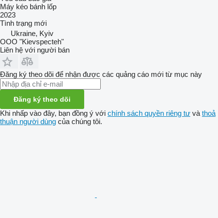
Máy kéo bánh lốp
2023
Tình trạng
mới
Ukraine, Kyiv
OOO "Kievspecteh"
Liên hệ với người bán
Đăng ký theo dõi để nhận được các quảng cáo mới từ mục này
Đăng ký theo dõi
Khi nhấp vào đây, bạn đồng ý với
chính sách quyền riêng tư
và
thoả
thuận người dùng
của chúng tôi.