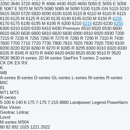
3350
3640
3720
4052 R
4066
4430
4520
4650
5050 E
5055 E
5058
E
5067 E
5070 M
5075
5080
5085 M
5090
5100
5105 GN
5115
5210
5615
5620
5720
5820
6090
6100
6105
6110 B
6110 M
6110 R
6115
6120
6125 M
6125 R
6130
6135
6140
6145
6150 M
6150 R
6155
6170
6175
6190
6195 M
6195 R
6200
6210
6215
6220
6230
6250
6300
6310
6320
6330
6410
6430 Premium
6510
6520
6530
6600
6610
6620
6630
6800
6810
6820
6830
6900
6910
6920
6930
7200
7215 R
7230 R
7250
7260 R
7270 R
7280 R
7290 R
7310 R
7430
7600
7700
7710
7720
7730
7800
7810
7820
7830
7920
7930
8100
8200
8220
8230
8260 R
8270 R
8285 R
8295
8300
8310
8320
8330
8335 R
8345 R
8370 R
8400
8420
8430
8520
8530
9510 R
9520
9530
9630
H-series
JD
M-series
StarFire
T-series
Z-series
CK
DK
EX
RX
K
WB
A-series
B-series
D-series
GL-series
L-series
M-series
R-series
MIC
81
MT1
MT3
R-series
5-100
6-140
6-175
7-175
7-215
8880
Landpower
Legend
Powerfarm
Rex
Vision
Geotrac
Lintrac
Lovol
M-series
M504
80
82
892
1025
1221
2022