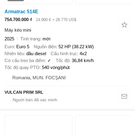
Armatrac 514E
754.700.000 ₫
24.900 €
≈ 28.770 US$
Máy kéo mini
2025
Tình trạng
mới
Euro
Euro 5
Nguồn điện
52 HP (38.22 kW)
Nhiên liệu
dầu diesel
Cấu hình trục
4x2
Cơ cấu treo ba điểm
✓
Tốc độ
36,84 km/h
Tốc độ quay PTO
540 vòng/phút
Romania, MUN. FOCŞANI
VULCAN PRIM SRL