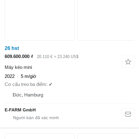
26 hst
609.600.000 ₫
20.110 €
≈ 23.240 US$
Máy kéo mini
2022
5 m/giờ
Cơ cấu treo ba điểm
✓
Đức, Hamburg
E-FARM GmbH