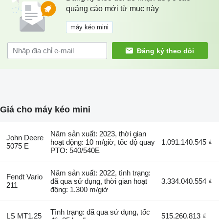
quảng cáo mới từ mục này
máy kéo mini
Đăng ký theo dõi
Giá cho máy kéo mini
Năm sản xuất: 2023, thời gian
John Deere
hoạt động: 10 m/giờ, tốc độ quay
1.091.140.545 ₫
5075 E
PTO: 540/540E
Năm sản xuất: 2022, tình trạng:
Fendt Vario
đã qua sử dụng, thời gian hoạt
3.334.040.554 ₫
211
động: 1.300 m/giờ
Tình trạng: đã qua sử dụng, tốc
LS MT1.25
515.260.813 ₫