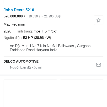
John Deere 5210
576.800.000 ₫
19.030 €
≈ 21.990 US$
Máy kéo mini
2026
Tình trạng
mới
5 m/giờ
Nguồn điện
53 HP (38.96 kW)
Ấn Độ, Mustil No 7 Kila No 9/1 Baliawaas , Gurgaon -
Faridabad Road Haryana India
DELCO AUTOMOTIVE