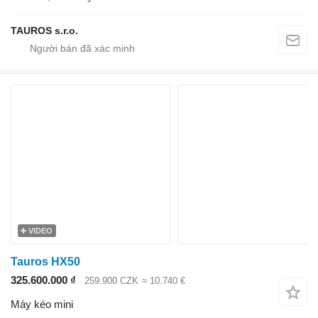
TAUROS s.r.o.
VIDEO
Tauros HX50
325.600.000 ₫
259.900 CZK
≈ 10.740 €
Máy kéo mini