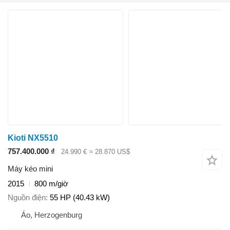
Kioti NX5510
757.400.000 ₫
24.990 €
≈ 28.870 US$
Máy kéo mini
2015
800 m/giờ
Nguồn điện
55 HP (40.43 kW)
Áo, Herzogenburg