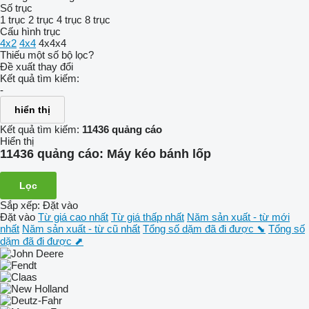
Số trục
1 trục
2 trục
4 trục
8 trục
Cấu hình trục
4x2
4x4
4x4x4
Thiếu một số bộ lọc?
Đề xuất thay đổi
Kết quả tìm kiếm:
-
hiển thị
Kết quả tìm kiếm:
11436 quảng cáo
Hiển thị
11436 quảng cáo:
Máy kéo bánh lốp
Lọc
Sắp xếp
:
Đặt vào
Đặt vào
Từ giá cao nhất
Từ giá thấp nhất
Năm sản xuất - từ mới
nhất
Năm sản xuất - từ cũ nhất
Tổng số dặm đã đi được ⬊
Tổng số
dặm đã đi được ⬈