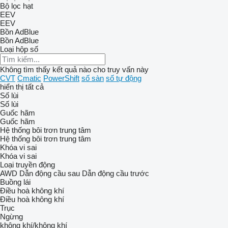
Bộ lọc hạt
EEV
EEV
Bồn AdBlue
Bồn AdBlue
Loại hộp số
Không tìm thấy kết quả nào cho truy vấn này
CVT
Cmatic
PowerShift
số sàn
số tự động
hiển thị tất cả
Số lùi
Số lùi
Guốc hãm
Guốc hãm
Hệ thống bôi trơn trung tâm
Hệ thống bôi trơn trung tâm
Khóa vi sai
Khóa vi sai
Loại truyền động
AWD
Dẫn động cầu sau
Dẫn động cầu trước
Buồng lái
Điều hoà không khí
Điều hoà không khí
Trục
Ngừng
không khí/không khí