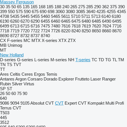
Massey Ferguson
30
35
50
65
135
165
168
185
188
240
265
275
285
290
362
375
390
399
550
575
590
675
690
698
3060
3080
3085
3640
4235
4255
4345
4708
5435
5445
5455
5460
5465
5611
5710
5711
5713
6140
6180
6190
6260
6270
6290
6455
6460
6465
6475
6480
6485
6490
6495
6499
6713
6715
6716
7475
7480
7616
7618
7619
7620
7624
7716
7718
7719
7720
7722
7724
7726
8220
8240
8250
8650
8660
8670
8690
8727
8732
8737
8740
CX
F-series
MC
MTX
X-series
XTX
ZTX
MB
Unimog
MT
New Holland
D-series
G-series
L-series
M-series
NH
T-series
TC
TD
TG
TL
TM
TN
TS
TVT
TT
Ares
Celtis
Ceres
Ergos
Temis
Antares
Argon
Corsaro
Dorado
Explorer
Frutteto
Laser
Ranger
Rubin
Silver
Virtus
SP
ST
26
50
60
75
90
640
9086
9094
9105
Absolut CVT
CVT
Expert CVT
Kompakt
Multi
Profi
Terrus CVT
T503
445
3512