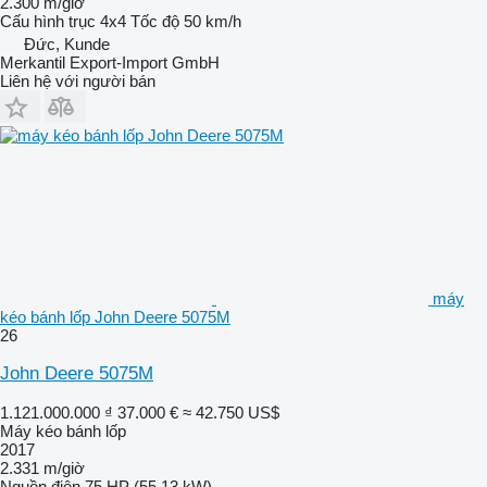
2.300 m/giờ
Cấu hình trục
4x4
Tốc độ
50 km/h
Đức, Kunde
Merkantil Export-Import GmbH
Liên hệ với người bán
máy
kéo bánh lốp John Deere 5075M
26
John Deere 5075M
1.121.000.000 ₫
37.000 €
≈ 42.750 US$
Máy kéo bánh lốp
2017
2.331 m/giờ
Nguồn điện
75 HP (55.13 kW)