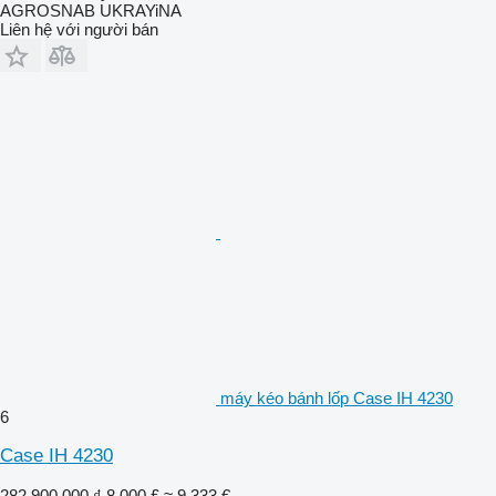
AGROSNAB UKRAYiNA
Liên hệ với người bán
máy kéo bánh lốp Case IH 4230
6
Case IH 4230
282.900.000 ₫
8.000 £
≈ 9.333 €