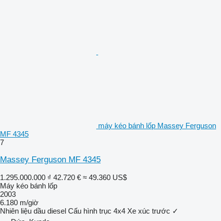
máy kéo bánh lốp Massey Ferguson
MF 4345
7
Massey Ferguson MF 4345
1.295.000.000 ₫
42.720 €
≈ 49.360 US$
Máy kéo bánh lốp
2003
6.180 m/giờ
Nhiên liệu
dầu diesel
Cấu hình trục
4x4
Xe xúc trước
✓