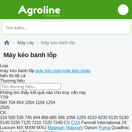
Máy cày
Máy kéo bánh lốp
Máy kéo bánh lốp
Loại
máy kéo bánh lốp
máy kéo mini
máy kéo moto
hiển thị tất cả
Thương hiệu
Không tìm thấy kết quả nào cho truy vấn này
TTR
584
704
854
1054
1104
1254
2505
CK
310
500
535
745
844
856
885
956
1056
1255
4210
4230
5120
5130
5140
5150
7120
7210
7220
7240
CS
CVX
Farmall
International
JX
Luxxum
MX
MXM
MXU
Magnum
Maxxum
Optum
Puma
Quadtrac