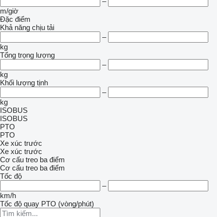
–
m/giờ
Đặc điểm
Khả năng chịu tải
–
kg
Tổng trọng lượng
–
kg
Khối lượng tịnh
–
kg
ISOBUS
ISOBUS
PTO
PTO
Xe xúc trước
Xe xúc trước
Cơ cấu treo ba điểm
Cơ cấu treo ba điểm
Tốc độ
–
km/h
Tốc độ quay PTO (vòng/phút)