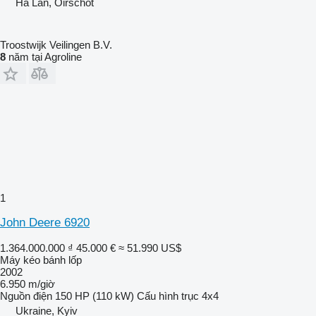
Hà Lan, Oirschot
Troostwijk Veilingen B.V.
8
năm tại Agroline
1
John Deere 6920
1.364.000.000 ₫
45.000 €
≈ 51.990 US$
Máy kéo bánh lốp
2002
6.950 m/giờ
Nguồn điện
150 HP (110 kW)
Cấu hình trục
4x4
Ukraine, Kyiv