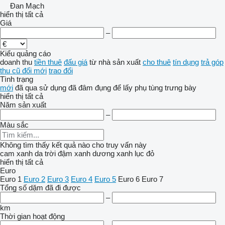
Đan Mạch
hiển thị tất cả
Giá
–
Kiểu quảng cáo
doanh thu
tiền thuê
đấu giá
từ nhà sản xuất
cho thuê
tín dụng
trả góp
thu cũ đổi mới
trao đổi
Tình trạng
mới
đã qua sử dụng
đã đâm đụng
để lấy phụ tùng
trưng bày
hiển thị tất cả
Năm sản xuất
–
Màu sắc
Không tìm thấy kết quả nào cho truy vấn này
cam
xanh da trời đậm
xanh dương
xanh lục
đỏ
hiển thị tất cả
Euro
Euro 1
Euro 2
Euro 3
Euro 4
Euro 5
Euro 6
Euro 7
Tổng số dặm đã đi được
–
km
Thời gian hoạt động