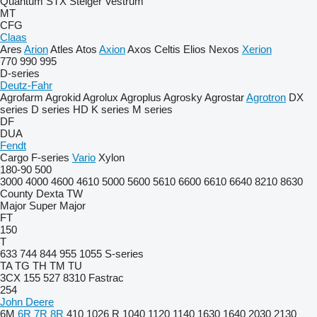
Quantum
STX
Steiger
Vestrum
MT
CFG
Claas
Ares
Arion
Atles
Atos
Axion
Axos
Celtis
Elios
Nexos
Xerion
770
990
995
D-series
Deutz-Fahr
Agrofarm
Agrokid
Agrolux
Agroplus
Agrosky
Agrostar
Agrotron
DX
series
D series
HD
K series
M series
DF
DUA
Fendt
Cargo
F-series
Vario
Xylon
180-90
500
3000
4000
4600
4610
5000
5600
5610
6600
6610
6640
8210
8630
County
Dexta
TW
Major
Super Major
FT
150
T
633
744
844
955
1055
S-series
TA
TG
TH
TM
TU
3CX
155
527
8310
Fastrac
254
John Deere
6M
6R
7R
8R
410
1026 R
1040
1120
1140
1630
1640
2030
2130