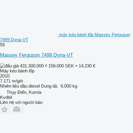
máy kéo bánh lốp Massey Ferguson
7499 Dyna-VT
55
Massey Ferguson 7499 Dyna-VT
431.300.000 ₫
156.000 SEK
≈ 14.230 €
Máy kéo bánh lốp
2010
7.171 m/giờ
Nhiên liệu
dầu diesel
Dung tải.
6.000 kg
Thụy Điển, Kumla
Kvdbil
Liên hệ với người bán