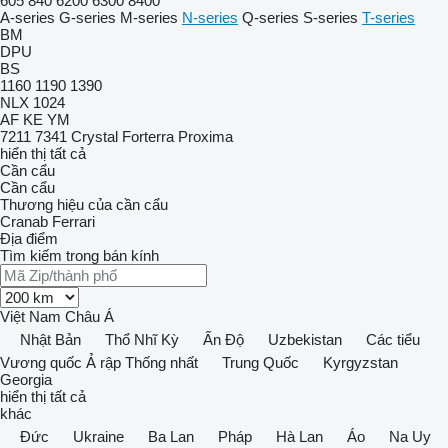
605
840
6200
6300
8400
A-series
G-series
M-series
N-series
Q-series
S-series
T-series
BM
DPU
BS
1160
1190
1390
NLX 1024
AF
KE
YM
7211
7341
Crystal
Forterra
Proxima
hiển thị tất cả
Cần cẩu
Cần cẩu
Thương hiệu của cần cẩu
Cranab
Ferrari
Địa điểm
Tìm kiếm trong bán kính
Việt Nam
Châu Á
Nhật Bản
Thổ Nhĩ Kỳ
Ấn Độ
Uzbekistan
Các tiểu
Vương quốc Ả rập Thống nhất
Trung Quốc
Kyrgyzstan
Georgia
hiển thị tất cả
khác
Đức
Ukraine
Ba Lan
Pháp
Hà Lan
Áo
Na Uy