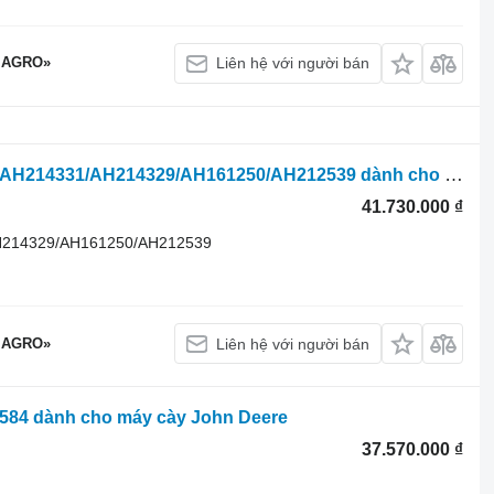
 AGRO»
Liên hệ với người bán
Bơm thuỷ lực John Deere AXE61624/AH214331/AH214329/AH161250/AH212539 dành cho máy kéo bánh lốp John Deere
41.730.000 ₫
H214329/AH161250/AH212539
 AGRO»
Liên hệ với người bán
2584 dành cho máy cày John Deere
37.570.000 ₫