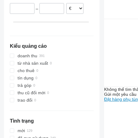
Mexico
8210
3130
–
Đan Mạch
8340
3140
Litva
E-series
3340
Đức
F-series
3350
Bulgaria
TW
3640
4040
Kiểu quảng cáo
5080
5090
5080 R
doanh thu
5620
5090 M
từ nhà sản xuất
5720
5090 R
cho thuê
5820
tín dụng
6100
trả góp
Không thể tìm th
6105
6100 RC
thu cũ đổi mới
Gửi một yêu cầu 
Đặt hàng phụ tù
6110 M
6105 M
trao đổi
6110 R
6105 R
6115
Tình trạng
6120
6125 M
6120 M
mới
6130
6120 R