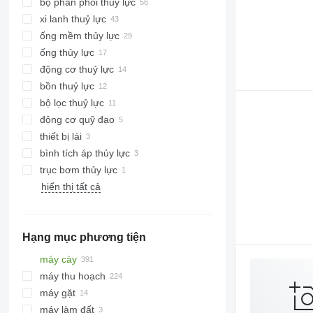
bộ phân phối thủy lực
xi lanh thuỷ lực
ống mềm thủy lực
ống thủy lực
động cơ thuỷ lực
bồn thuỷ lực
bộ lọc thuỷ lực
động cơ quỹ đạo
thiết bị lái
bình tích áp thủy lực
trục bơm thủy lực
hiển thị tất cả
Hạng mục phương tiện
máy cày
máy thu hoạch
máy kéo bánh lốp
máy gặt
máy kéo bánh xích
máy thu hoạch bông
máy làm đất
máy gặt đập liên hợp
đầu gặt ngũ cốc