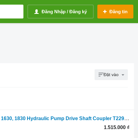
Đăng Nhập / Đăng ký
Đăng tin
Đặt vào
Bơm thuỷ lực John Deere 1120, 1130, 1630, 1830 Hydraulic Pump Drive Shaft Coupler T22914 dành cho máy kéo bánh lốp
1.515.000 ₫