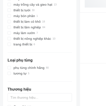
máy trồng cây và gieo hạt
máy thu hoạch thức ăn gia súc
máy xới
thiết bị tưới
máy bón phân
thiết bị làm cỏ khô
thiết bị lâm nghiệp
máy bốc xếp nông nghiệp
máy làm vườn
xe kéo gỗ
thiết bị nông nghiệp khác
xe chở gỗ
máy cắt cỏ máy kéo
trang thiết bị
máy thu hoạch gỗ
phụ kiện cho thiết bị nông nghiệp
phụ kiện thiết bị lâm nghiệp
xe xúc trước
Loại phụ tùng
máy cẩu lâm nghiệp
đầu thu hoạch
phụ tùng chính hãng
tương tự
Thương hiệu