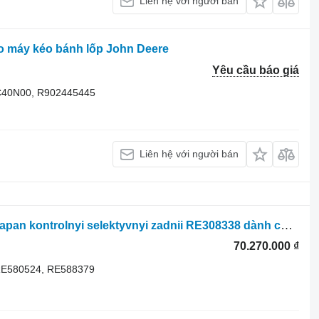
Liên hệ với người bán
o máy kéo bánh lốp John Deere
Yêu cầu báo giá
C40N00, R902445445
Liên hệ với người bán
Bộ phân phối thủy lực John Deere Klapan kontrolnyi selektyvnyi zadnii RE308338 dành cho máy kéo bánh lốp John Deere
70.270.000 ₫
RE580524, RE588379