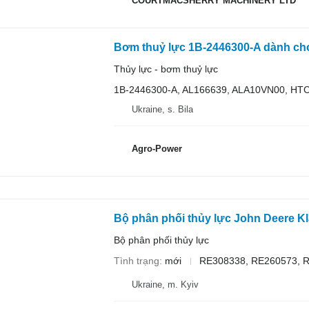
COURTMACSHERRY MACHINERY LTD
Bơm thuỷ lực 1B-2446300-A dành ch
Thủy lực - bơm thuỷ lực
1B-2446300-A, AL166639, ALA10VN00, HT
Ukraine, s. Bila
Agro-Power
Bộ phân phối thủy lực
Tình trạng
mới
RE308338, RE260573, 
Ukraine, m. Kyiv