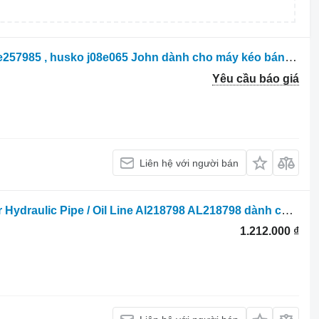
Bộ phân phối thủy lực John Deere Re257985 , husko j08e065 John dành cho máy kéo bánh lốp
Yêu cầu báo giá
Liên hệ với người bán
Ống thủy lực John Deere 6145r, 6155r Hydraulic Pipe / Oil Line Al218798 AL218798 dành cho máy kéo bánh lốp
1.212.000 ₫