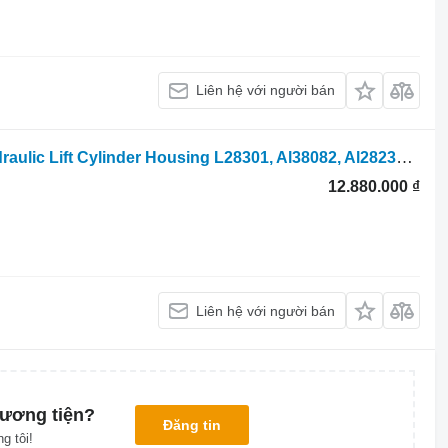
Liên hệ với người bán
Xi lanh thuỷ lực John Deere 2130 Hydraulic Lift Cylinder Housing L28301, Al38082, Al28230 Al dành cho máy kéo bánh lốp
12.880.000 ₫
Liên hệ với người bán
ương tiện?
Đăng tin
g tôi!