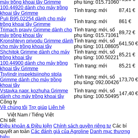
máy trồng khoai tây Grimme
phụ tùng: 015.71060
100.44920 dành cho máy trồng
Tình trạng: mới
87,41 €
khoai tây Grimme
Puli B95.02254 dành cho máy
Tình trạng: mới
861 €
trồng khoai tây Grimme
Trimach praviy Grimme dành cho
Tình trạng: mới, số
89,72 €
máy trồng khoai tây
phụ tùng: 015.71061
Kronshteyn privodu Grimme dành
Tình trạng: mới, số
641,50 €
cho máy trồng khoai tây
phụ tùng: 101.08605
Shchitok Grimme dành cho máy
Tình trạng: mới, số
85,21 €
trồng khoai tây
phụ tùng: 100.50221
100.44900 dành cho máy trồng
Tình trạng: mới
85,21 €
khoai tây Grimme
Tsylindr inspektsiinoho stola
Tình trạng: mới, số
Grimme dành cho máy trồng
173,70 €
phụ tùng: 092.00426
khoai tây
Vstavka napr. kozhuha Grimme
Tình trạng: mới, số
147,40 €
dành cho máy trồng khoai tây
phụ tùng: 100.50495
Công ty
Về chúng tôi
Trợ giúp
Liên hệ
Việt Nam / Tiếng Việt
Chi tiết
Điều khoản & Điều kiện
Chính sách quyền riêng tư
Các bí
quyết an toàn
Các đánh giá của Agroline
Danh mục thương
hiệu