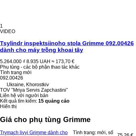
1
VIDEO
Tsylindr inspektsiinoho stola Grimme 092.00426
dành cho máy trồng khoai tây
5.264.000 ₫
8.935 UAH
≈ 173,70 €
Phụ tùng - các bộ phận thao tác khác
Tình trạng
mới
092.00426
Ukraine, Khorostkiv
TOV "Mriya Servis Zapchastini"
Liên hệ với người bán
Kết quả tìm kiếm:
15 quảng cáo
Hiển thị
Giá cho phụ tùng Grimme
Trymach livyi Grimme dành cho
Tình trạng: mới, số
75,26 €