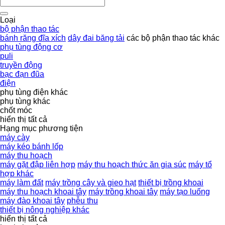
Loại
bộ phận thao tác
bánh răng đĩa xích
dây đai băng tải
các bộ phận thao tác khác
phụ tùng động cơ
puli
truyền động
bạc đạn đũa
điện
phụ tùng điện khác
phụ tùng khác
chốt móc
hiển thị tất cả
Hạng mục phương tiện
máy cày
máy kéo bánh lốp
máy thu hoạch
máy gặt đập liên hợp
máy thu hoạch thức ăn gia súc
máy tổ
hợp khác
máy làm đất
máy trồng cây và gieo hạt
thiết bị trồng khoai
máy thu hoạch khoai tây
máy trồng khoai tây
máy tạo luống
máy đào khoai tây
phễu thu
thiết bị nông nghiệp khác
hiển thị tất cả