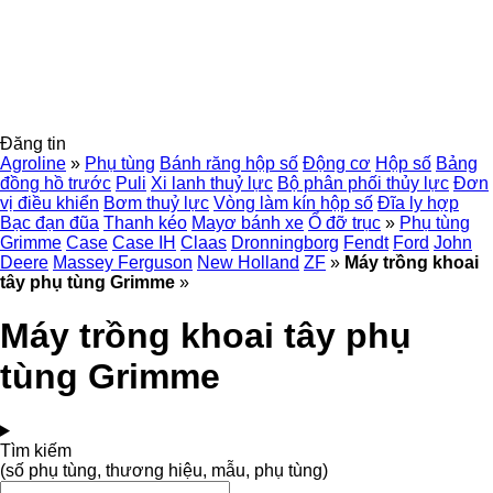
Đăng tin
Agroline
»
Phụ tùng
Bánh răng hộp số
Động cơ
Hộp số
Bảng
đồng hồ trước
Puli
Xi lanh thuỷ lực
Bộ phân phối thủy lực
Đơn
vị điều khiển
Bơm thuỷ lực
Vòng làm kín hộp số
Đĩa ly hợp
Bạc đạn đũa
Thanh kéo
Mayơ bánh xe
Ổ đỡ trục
»
Phụ tùng
Grimme
Case
Case IH
Claas
Dronningborg
Fendt
Ford
John
Deere
Massey Ferguson
New Holland
ZF
»
Máy trồng khoai
tây phụ tùng Grimme
»
Máy trồng khoai tây phụ
tùng Grimme
Tìm kiếm
(số phụ tùng, thương hiệu, mẫu, phụ tùng)