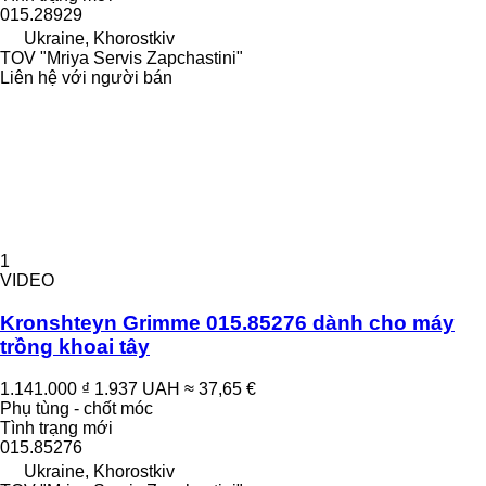
015.28929
Ukraine, Khorostkiv
TOV "Mriya Servis Zapchastini"
Liên hệ với người bán
1
VIDEO
Kronshteyn Grimme 015.85276 dành cho máy
trồng khoai tây
1.141.000 ₫
1.937 UAH
≈ 37,65 €
Phụ tùng - chốt móc
Tình trạng
mới
015.85276
Ukraine, Khorostkiv