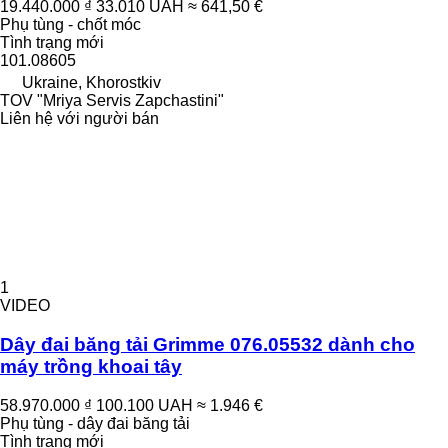
19.440.000 ₫
33.010 UAH
≈ 641,50 €
Phụ tùng - chốt móc
Tình trạng
mới
101.08605
Ukraine, Khorostkiv
TOV "Mriya Servis Zapchastini"
Liên hệ với người bán
1
VIDEO
Dây đai băng tải Grimme 076.05532 dành cho
máy trồng khoai tây
58.970.000 ₫
100.100 UAH
≈ 1.946 €
Phụ tùng - dây đai băng tải
Tình trạng
mới