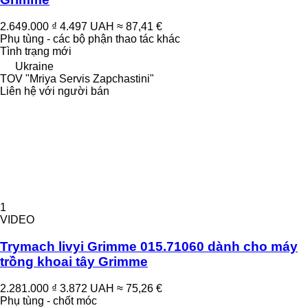
2.649.000 ₫
4.497 UAH
≈ 87,41 €
Phụ tùng - các bộ phận thao tác khác
Tình trạng
mới
Ukraine
TOV "Mriya Servis Zapchastini"
Liên hệ với người bán
1
VIDEO
Trymach livyi Grimme 015.71060 dành cho máy
trồng khoai tây Grimme
2.281.000 ₫
3.872 UAH
≈ 75,26 €
Phụ tùng - chốt móc