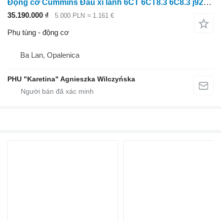
Động cơ Cummins Đầu xi lanh 6CT 6CT8.3 6C8.3 j925642 3936180 dành cho Case IH
35.190.000 ₫
5.000 PLN
≈ 1.161 €
Phụ tùng - động cơ
Ba Lan, Opalenica
PHU "Karetina" Agnieszka Wilczyńska