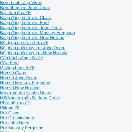
Bơm bánh răng Vivoil
Bơm thuỷ lực John Deere
Bạc đạn đũa ZF
Bảng đồng hồ trước Claas
Bảng đồng hồ trước Ford
Bảng đồng hồ trước John Deere
Bảng đồng hồ trước Massey Ferguson
Bảng đồng hồ trước New Holland
Bộ dụng cụ sửa chữa ZF
Bộ phân phối thủy lực John Deere
Bộ phân phối thủy lực New Holland
Cặp bánh răng côn ZF
Cửa Ford
Gioăng hộp số ZF
Hộp số Claas
Hộp số John Deere
Hộp số Massey Ferguson
Hộp số New Holland
Mayơ bánh xe John Deere
Mũi khoan xoắn ốc John Deere
Phớt hộp số ZF
Pittông ZF
Puli Claas
Puli Dronningborg
Puli John Deere
Puli Massey Ferguson