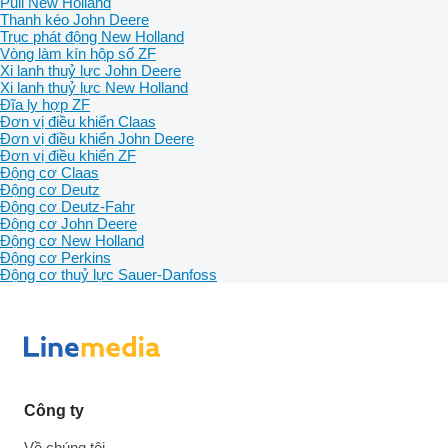
Puli New Holland
Thanh kéo John Deere
Trục phát động New Holland
Vòng làm kín hộp số ZF
Xi lanh thuỷ lực John Deere
Xi lanh thuỷ lực New Holland
Đĩa ly hợp ZF
Đơn vị điều khiển Claas
Đơn vị điều khiển John Deere
Đơn vị điều khiển ZF
Động cơ Claas
Động cơ Deutz
Động cơ Deutz-Fahr
Động cơ John Deere
Động cơ New Holland
Động cơ Perkins
Động cơ thuỷ lực Sauer-Danfoss
Công ty
Về chúng tôi