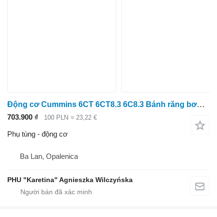
Động cơ Cummins 6CT 6CT8.3 6C8.3 Bánh răng bơm phun 3931380 dành cho Massey Ferguson
703.900 ₫
100 PLN
≈ 23,22 €
Phụ tùng - động cơ
Ba Lan, Opalenica
PHU "Karetina" Agnieszka Wilczyńska