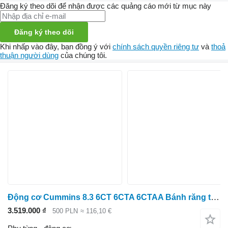
Đăng ký theo dõi để nhận được các quảng cáo mới từ mục này
Đăng ký theo dõi
Khi nhấp vào đây, bạn đồng ý với
chính sách quyền riêng tư
và
thoả
thuận người dùng
của chúng tôi.
Động cơ Cummins 8.3 6CT 6CTA 6CTAA Bánh răng trục cam 3918777 3907677 39 dành cho New Holland
3.519.000 ₫
500 PLN
≈ 116,10 €