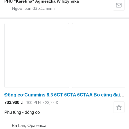
PHU "Karetina" Agnieszka Wilczyńska
Động cơ Cummins 8.3 6CT 6CTA 6CTAA Bộ căng đai 3978022
703.900 ₫
100 PLN
≈ 23,22 €
Phụ tùng - động cơ
Ba Lan, Opalenica