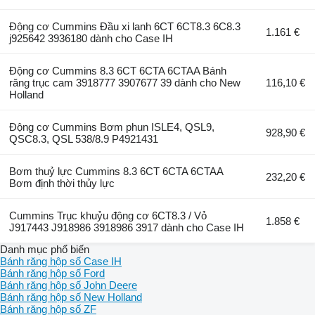
Động cơ Cummins Đầu xi lanh 6CT 6CT8.3 6C8.3
1.161 €
j925642 3936180 dành cho Case IH
Động cơ Cummins 8.3 6CT 6CTA 6CTAA Bánh
răng trục cam 3918777 3907677 39 dành cho New
116,10 €
Holland
Động cơ Cummins Bơm phun ISLE4, QSL9,
928,90 €
QSC8.3, QSL 538/8.9 P4921431
Bơm thuỷ lực Cummins 8.3 6CT 6CTA 6CTAA
232,20 €
Bơm định thời thủy lực
Cummins Trục khuỷu động cơ 6CT8.3 / Vỏ
1.858 €
J917443 J918986 3918986 3917 dành cho Case IH
Danh mục phổ biến
Bánh răng hộp số Case IH
Bánh răng hộp số Ford
Bánh răng hộp số John Deere
Bánh răng hộp số New Holland
Bánh răng hộp số ZF