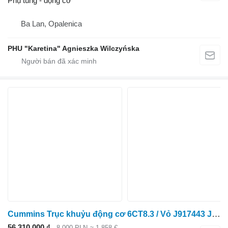
Phụ tùng - động cơ
Ba Lan, Opalenica
PHU "Karetina" Agnieszka Wilczyńska
Cummins Trục khuỷu động cơ 6CT8.3 / Vỏ J917443 J918986 3918986 3917 dành cho Case IH
56.310.000 ₫
8.000 PLN
≈ 1.858 €