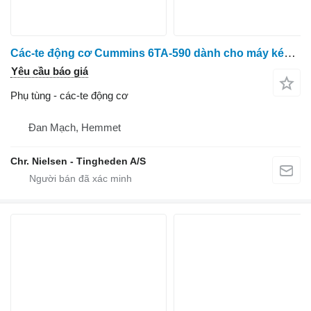
Các-te động cơ Cummins 6TA-590 dành cho máy kéo bánh lốp Case IH 6TA-590
Yêu cầu báo giá
Phụ tùng - các-te động cơ
Đan Mạch, Hemmet
Chr. Nielsen - Tingheden A/S