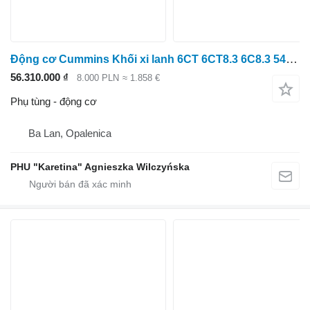
Động cơ Cummins Khối xi lanh 6CT 6CT8.3 6C8.3 5478882 5309323 5620130 dành cho Case IH
56.310.000 ₫
8.000 PLN
≈ 1.858 €
Phụ tùng - động cơ
Ba Lan, Opalenica
PHU "Karetina" Agnieszka Wilczyńska