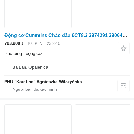
Động cơ Cummins Chảo dầu 6CT8.3 3974291 3906473 3908540 3912003 3912101 391
703.900 ₫
100 PLN
≈ 23,22 €
Phụ tùng - động cơ
Ba Lan, Opalenica
PHU "Karetina" Agnieszka Wilczyńska