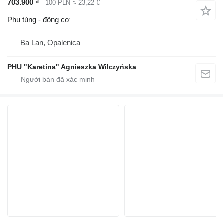
703.900 ₫
100 PLN
≈ 23,22 €
Phụ tùng - động cơ
Ba Lan, Opalenica
PHU "Karetina" Agnieszka Wilczyńska