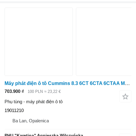
Máy phát điện ô tô Cummins 8.3 6CT 6CTA 6CTAA Máy phát điện 24V 75A USA REMY 19011210
703.900 ₫
100 PLN
≈ 23,22 €
Phụ tùng - máy phát điện ô tô
19011210
Ba Lan, Opalenica
PHU "Karetina" Agnieszka Wilczyńska