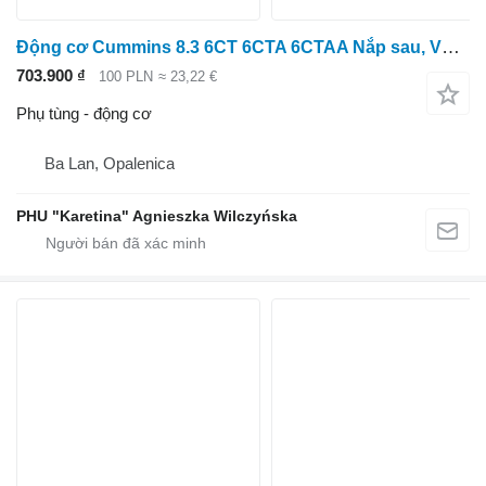
Động cơ Cummins 8.3 6CT 6CTA 6CTAA Nắp sau, Vỏ gioăng trục khuỷu
703.900 ₫
100 PLN
≈ 23,22 €
Phụ tùng - động cơ
Ba Lan, Opalenica
PHU "Karetina" Agnieszka Wilczyńska