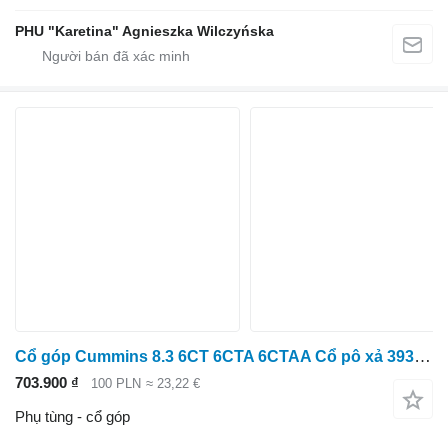
PHU "Karetina" Agnieszka Wilczyńska
Cổ góp Cummins 8.3 6CT 6CTA 6CTAA Cổ pô xả 3932180 dành cho máy kéo bánh lốp
703.900 ₫
100 PLN
≈ 23,22 €
Phụ tùng - cổ góp