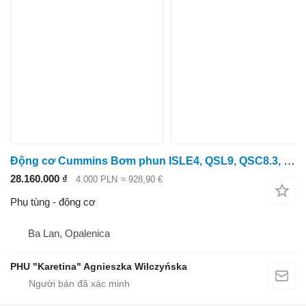
Động cơ Cummins Bơm phun ISLE4, QSL9, QSC8.3, QSL 538/8.9 P4921431
28.160.000 ₫
4.000 PLN
≈ 928,90 €
Phụ tùng - động cơ
Ba Lan, Opalenica
PHU "Karetina" Agnieszka Wilczyńska