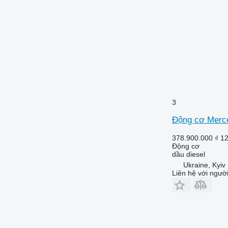
H-series
M-series
S-series
Z-series
3
Động cơ Merce
378.900.000 ₫
12
Động cơ
dầu diesel
Ukraine, Kyiv
Liên hệ với ngườ