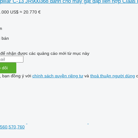
pillar C-13 JR900368 dành cho máy gặt đập liên hợp Claas 
.000 US$
≈ 20.770 €
n
i bán
i để nhận được các quảng cáo mới từ mục này
 dõi
, bạn đồng ý với
chính sách quyền riêng tư
và
thoả thuận người dùng
c
 560,570,760