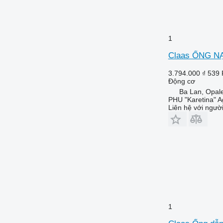
1
Claas ỐNG NẠP
3.794.000 ₫
539
Động cơ
Ba Lan, Opal
PHU "Karetina" A
Liên hệ với ngườ
1