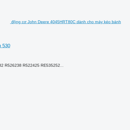
động cơ John Deere 4045HRT80C dành cho máy kéo bánh
n 530
 R526238 R522425 RE535252...