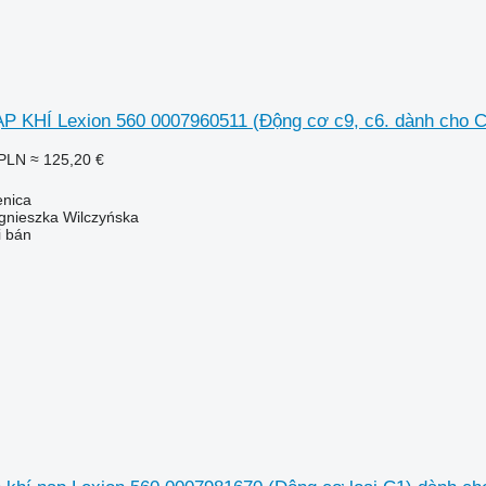
 KHÍ Lexion 560 0007960511 (Động cơ c9, c6. dành cho C
 PLN
≈ 125,20 €
enica
gnieszka Wilczyńska
i bán