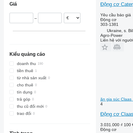
Động cơ Caterp
Giá
Ukraine
6130
TX
Lexion 580
Đan Mạch
6135
Lexion 600
Yêu cầu báo giá
–
Động cơ
Romania
6145
Lexion 670
303-1381
Litva
6200
Lexion 740
Ukraine, s. Bi
Ai Len
6210
Lexion 780
Agro-Power
Liên hệ với ngườ
Đức
6215
6230
Kiểu quảng cáo
6300
6310
doanh thu
6320
tiền thuê
6400
từ nhà sản xuất
6410
cho thuê
6510
tín dụng
6600
ăn gia súc Claas
trả góp
4
6610
thu cũ đổi mới
6620
trao đổi
Động cơ Claas
6630
3.031.000 ₫
100 
6810
Động cơ