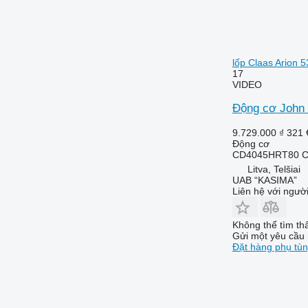
lốp Claas Arion 5
17
VIDEO
Động cơ John 
9.729.000 ₫
321 
Động cơ
CD4045HRT80 CD
Litva, Telšiai
UAB “KASIMA”
Liên hệ với ngườ
Không thể tìm th
Gửi một yêu cầu 
Đặt hàng phụ tù