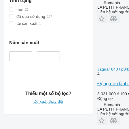
Tình trạng
6820
Romania
LA PETIT FRANC
6910
mới
Liên hệ với ngườ
6920
đã qua sử dụng
7000
tái sản xuất
7700
7800
8130
Năm sản xuất
8310
8330
–
8345 R
Jaguar 840 tip94
8430
4
8530
Động cơ dành 
8600
9520
Thiếu một số bộ lọc?
3.031.000 ₫
100 
9570
Động cơ
Đề xuất thay đổi
Romania
9620
LA PETIT FRANC
9630
Liên hệ với ngườ
9680
9780