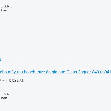
E S.R.L.
i bán
1
cho máy thu hoạch thức ăn gia súc Claas Jaguar 840 tip94
€
≈ 115,50 US$
E S.R.L.
i bán