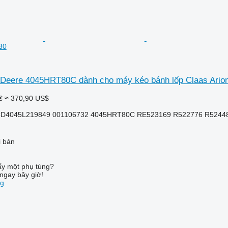
30
Deere 4045HRT80C dành cho máy kéo bánh lốp Claas Ario
€
≈ 370,90 US$
4045L219849 001106732 4045HRT80C RE523169 R522776 R524482
i bán
ấy một phụ tùng?
ngay bây giờ!
ng