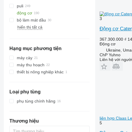
puli
động cơ
3
bộ làm mát dầu
hiển thị tất cả
Động cơ Caterp
367.300.000 ₫
14
Động cơ
Hạng mục phương tiện
Ukraine, Uma
ChP Yuhno
máy cày
Liên hệ với ngườ
máy thu hoạch
máy kéo bánh lốp
thiết bị nông nghiệp khác
máy gặt đập liên hợp
máy thu hoạch thức ăn gia súc
Loại phụ tùng
phụ tùng chính hãng
liên hợp Claas L
Thương hiệu
5