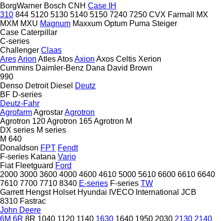
BorgWarner
Bosch
CNH
Case IH
310
844
5120
5130
5140
5150
7240
7250
CVX
Farmall
MX
MXM
MXU
Magnum
Maxxum
Optum
Puma
Steiger
Case
Caterpillar
C-series
Challenger
Claas
Ares
Arion
Atles
Atos
Axion
Axos
Celtis
Xerion
Cummins
Daimler-Benz
Dana
David Brown
990
Denso
Detroit Diesel
Deutz
BF
D-series
Deutz-Fahr
Agrofarm
Agrostar
Agrotron
Agrotron 120
Agrotron 165
Agrotron M
DX series
M series
M 640
Donaldson
FPT
Fendt
F-series
Katana
Vario
Fiat
Fleetguard
Ford
2000
3000
3600
4000
4600
4610
5000
5610
6600
6610
6640
7610
7700
7710
8340
E-series
F-series
TW
Garrett
Hengst
Holset
Hyundai
IVECO
International
JCB
8310
Fastrac
John Deere
6M
6R
8R
1040
1120
1140
1630
1640
1950
2030
2130
2140