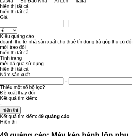
Latvia
Bồ Đào Nha
Ai Len
Italia
hiển thị tất cả
hiển thị tất cả
Giá
–
Kiểu quảng cáo
doanh thu
từ nhà sản xuất
cho thuê
tín dụng
trả góp
thu cũ đổi
mới
trao đổi
hiển thị tất cả
Tình trạng
mới
đã qua sử dụng
hiển thị tất cả
Năm sản xuất
–
Thiếu một số bộ lọc?
Đề xuất thay đổi
Kết quả tìm kiếm:
-
hiển thị
Kết quả tìm kiếm:
49 quảng cáo
Hiển thị
49 quảng cáo:
Máy kéo bánh lốp phụ