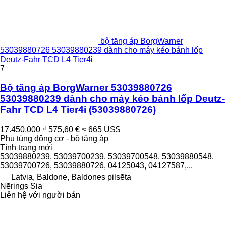
bộ tăng áp BorgWarner
53039880726 53039880239 dành cho máy kéo bánh lốp
Deutz-Fahr TCD L4 Tier4i
7
Bộ tăng áp BorgWarner 53039880726
53039880239 dành cho máy kéo bánh lốp Deutz-
Fahr TCD L4 Tier4i
(53039880726)
17.450.000 ₫
575,60 €
≈ 665 US$
Phụ tùng động cơ - bộ tăng áp
Tình trạng
mới
53039880239, 53039700239, 53039700548, 53039880548,
53039700726, 53039880726, 04125043, 04127587,...
Latvia, Baldone, Baldones pilsēta
Nērings Sia
Liên hệ với người bán