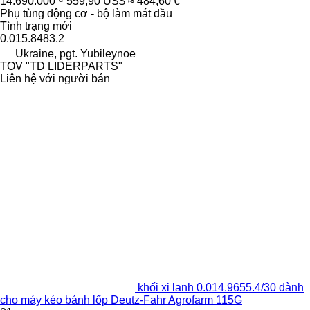
14.690.000 ₫
559,90 US$
≈ 484,60 €
Phụ tùng động cơ - bộ làm mát dầu
Tình trạng
mới
0.015.8483.2
Ukraine, pgt. Yubileynoe
TOV "TD LIDERPARTS"
Liên hệ với người bán
khối xi lanh 0.014.9655.4/30 dành
cho máy kéo bánh lốp Deutz-Fahr Agrofarm 115G