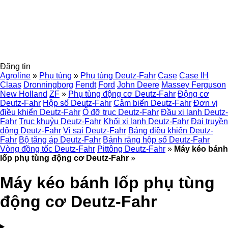
Đăng tin
Agroline
»
Phụ tùng
»
Phụ tùng Deutz-Fahr
Case
Case IH
Claas
Dronningborg
Fendt
Ford
John Deere
Massey Ferguson
New Holland
ZF
»
Phụ tùng động cơ Deutz-Fahr
Động cơ
Deutz-Fahr
Hộp số Deutz-Fahr
Cảm biến Deutz-Fahr
Đơn vị
điều khiển Deutz-Fahr
Ổ đỡ trục Deutz-Fahr
Đầu xi lanh Deutz-
Fahr
Trục khuỷu Deutz-Fahr
Khối xi lanh Deutz-Fahr
Đai truyền
động Deutz-Fahr
Vi sai Deutz-Fahr
Bảng điều khiển Deutz-
Fahr
Bộ tăng áp Deutz-Fahr
Bánh răng hộp số Deutz-Fahr
Vòng đồng tốc Deutz-Fahr
Pittông Deutz-Fahr
»
Máy kéo bánh
lốp phụ tùng động cơ Deutz-Fahr
»
Máy kéo bánh lốp phụ tùng
động cơ Deutz-Fahr