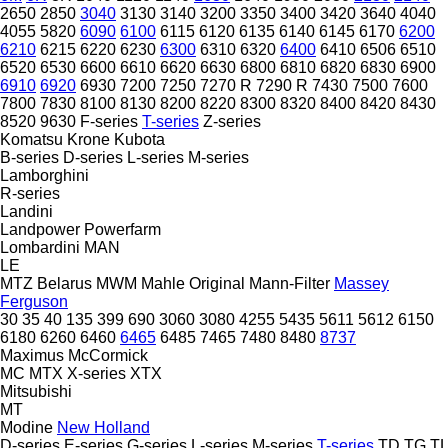
2650
2850
3040
3130
3140
3200
3350
3400
3420
3640
4040
4055
5820
6090
6100
6115
6120
6135
6140
6145
6170
6200
6210
6215
6220
6230
6300
6310
6320
6400
6410
6506
6510
6520
6530
6600
6610
6620
6630
6800
6810
6820
6830
6900
6910
6920
6930
7200
7250
7270 R
7290 R
7430
7500
7600
7800
7830
8100
8130
8200
8220
8300
8320
8400
8420
8430
8520
9630
F-series
T-series
Z-series
Komatsu
Krone
Kubota
B-series
D-series
L-series
M-series
Lamborghini
R-series
Landini
Landpower
Powerfarm
Lombardini
MAN
LE
MTZ Belarus
MWM
Mahle Original
Mann-Filter
Massey
Ferguson
30
35
40
135
399
690
3060
3080
4255
5435
5611
5612
6150
6180
6260
6460
6465
6485
7465
7480
8480
8737
Maximus
McCormick
MC
MTX
X-series
XTX
Mitsubishi
MT
Modine
New Holland
D-series
E-series
G-series
L-series
M-series
T-series
TD
TG
TL