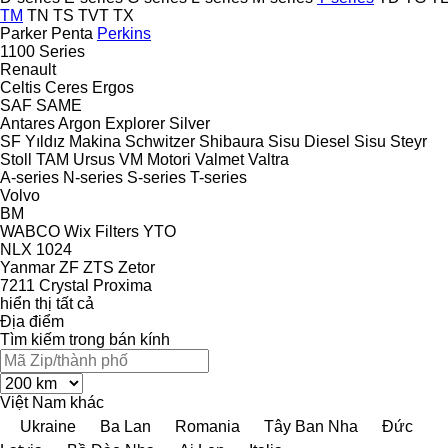
TM
TN
TS
TVT
TX
Parker
Penta
Perkins
1100 Series
Renault
Celtis
Ceres
Ergos
SAF
SAME
Antares
Argon
Explorer
Silver
SF Yıldız Makina
Schwitzer
Shibaura
Sisu Diesel
Sisu
Steyr
Stoll
TAM
Ursus
VM Motori
Valmet
Valtra
A-series
N-series
S-series
T-series
Volvo
BM
WABCO
Wix Filters
YTO
NLX 1024
Yanmar
ZF
ZTS
Zetor
7211
Crystal
Proxima
hiển thị tất cả
Địa điểm
Tìm kiếm trong bán kính
Việt Nam
khác
Ukraine
Ba Lan
Romania
Tây Ban Nha
Đức