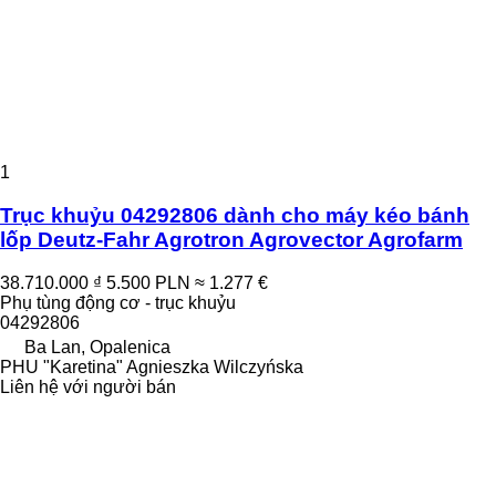
1
Trục khuỷu 04292806 dành cho máy kéo bánh
lốp Deutz-Fahr Agrotron Agrovector Agrofarm
38.710.000 ₫
5.500 PLN
≈ 1.277 €
Phụ tùng động cơ - trục khuỷu
04292806
Ba Lan, Opalenica
PHU "Karetina" Agnieszka Wilczyńska
Liên hệ với người bán