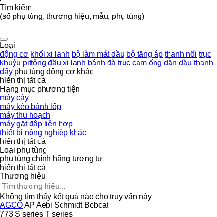
Tìm kiếm
(số phụ tùng, thương hiệu, mẫu, phụ tùng)
Loại
động cơ
khối xi lanh
bộ làm mát dầu
bộ tăng áp
thanh nối
trục
khuỷu
pittông
đầu xi lanh
bánh đà
trục cam
ống dẫn dầu
thanh
đẩy
phụ tùng động cơ khác
hiển thị tất cả
Hạng mục phương tiện
máy cày
máy kéo bánh lốp
máy thu hoạch
máy gặt đập liên hợp
thiết bị nông nghiệp khác
hiển thị tất cả
Loại phụ tùng
phụ tùng chính hãng
tương tự
hiển thị tất cả
Thương hiệu
Không tìm thấy kết quả nào cho truy vấn này
AGCO
AP
Aebi Schmidt
Bobcat
773
S series
T series