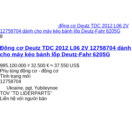
động cơ Deutz TDC 2012 L06 2V
12758704 dành cho máy kéo bánh lốp Deutz-Fahr 6205G
8
Động cơ Deutz TDC 2012 L06 2V 12758704 dành
cho máy kéo bánh lốp Deutz-Fahr 6205G
985.100.000 ₫
32.500 €
≈ 37.550 US$
Phụ tùng động cơ - động cơ
Tình trạng
mới
12758704
Ukraine, pgt. Yubileynoe
TOV "TD LIDERPARTS"
Liên hệ với người bán