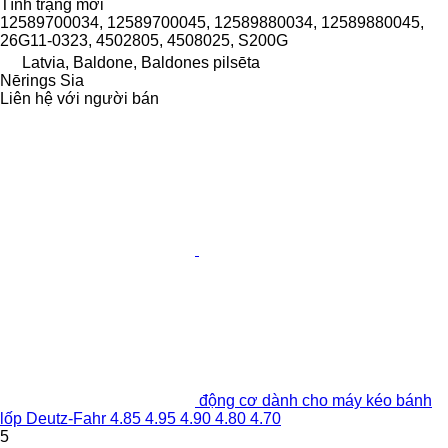
Tình trạng
mới
12589700034, 12589700045, 12589880034, 12589880045,
26G11-0323, 4502805, 4508025, S200G
Latvia, Baldone, Baldones pilsēta
Nērings Sia
Liên hệ với người bán
động cơ dành cho máy kéo bánh
lốp Deutz-Fahr 4.85 4.95 4.90 4.80 4.70
5