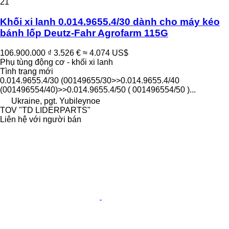
21
Khối xi lanh 0.014.9655.4/30 dành cho máy kéo
bánh lốp Deutz-Fahr Agrofarm 115G
106.900.000 ₫
3.526 €
≈ 4.074 US$
Phụ tùng động cơ - khối xi lanh
Tình trạng
mới
0.014.9655.4/30 (00149655/30>>0.014.9655.4/40
(001496554/40)>>0.014.9655.4/50 ( 001496554/50 )...
Ukraine, pgt. Yubileynoe
TOV "TD LIDERPARTS"
Liên hệ với người bán