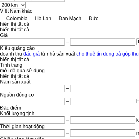
Việt Nam
khác
Colombia
Hà Lan
Đan Mạch
Đức
hiển thị tất cả
hiển thị tất cả
Giá
–
Kiểu quảng cáo
doanh thu
đấu giá
từ nhà sản xuất
cho thuê
tín dụng
trả góp
thu
hiển thị tất cả
Tình trạng
mới
đã qua sử dụng
hiển thị tất cả
Năm sản xuất
–
Nguồn động cơ
–
Đặc điểm
Khối lượng tịnh
–
k
Thời gian hoạt động
–
m