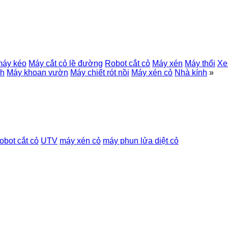
máy kéo
Máy cắt cỏ lề đường
Robot cắt cỏ
Máy xén
Máy thổi
Xe
nh
Máy khoan vườn
Máy chiết rót nồi
Máy xén cỏ
Nhà kính
»
robot cắt cỏ
UTV
máy xén cỏ
máy phun lửa diệt cỏ