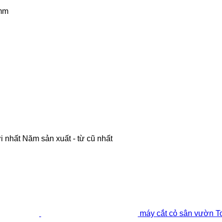
mm
i nhất
Năm sản xuất - từ cũ nhất
máy cắt cỏ sân vườn 