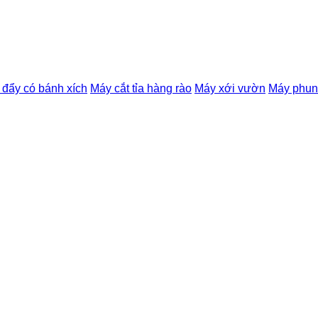
 đẩy có bánh xích
Máy cắt tỉa hàng rào
Máy xới vườn
Máy phun