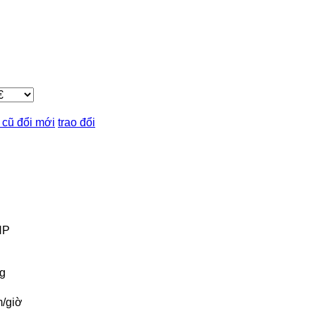
 cũ đổi mới
trao đổi
HP
g
/giờ