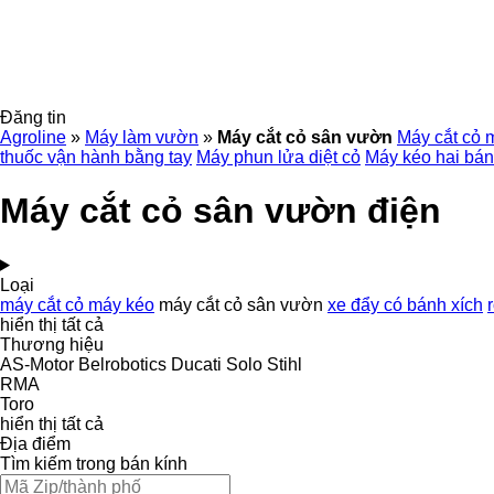
Đăng tin
Agroline
»
Máy làm vườn
»
Máy cắt cỏ sân vườn
Máy cắt cỏ 
thuốc vận hành bằng tay
Máy phun lửa diệt cỏ
Máy kéo hai bá
Máy cắt cỏ sân vườn điện
Loại
máy cắt cỏ máy kéo
máy cắt cỏ sân vườn
xe đẩy có bánh xích
hiển thị tất cả
Thương hiệu
AS-Motor
Belrobotics
Ducati
Solo
Stihl
RMA
Toro
hiển thị tất cả
Địa điểm
Tìm kiếm trong bán kính