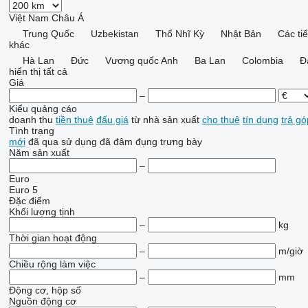
Việt Nam
Châu Á
Trung Quốc
Uzbekistan
Thổ Nhĩ Kỳ
Nhật Bản
Các ti
khác
Hà Lan
Đức
Vương quốc Anh
Ba Lan
Colombia
Đ
hiển thị tất cả
Giá
–
Kiểu quảng cáo
doanh thu
tiền thuê
đấu giá
từ nhà sản xuất
cho thuê
tín dụng
trả gó
Tình trạng
mới
đã qua sử dụng
đã đâm đụng
trưng bày
Năm sản xuất
–
Euro
Euro 5
Đặc điểm
Khối lượng tịnh
–
kg
Thời gian hoạt động
–
m/giờ
Chiều rộng làm việc
–
mm
Động cơ, hộp số
Nguồn động cơ