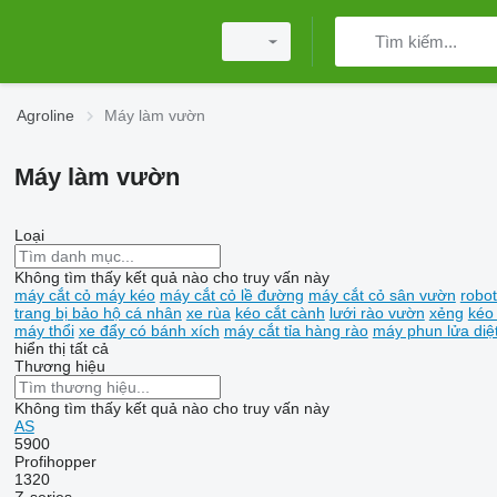
Agroline
Máy làm vườn
Máy làm vườn
Loại
Không tìm thấy kết quả nào cho truy vấn này
máy cắt cỏ máy kéo
máy cắt cỏ lề đường
máy cắt cỏ sân vườn
robot
trang bị bảo hộ cá nhân
xe rùa
kéo cắt cành
lưới rào vườn
xẻng
kéo 
máy thổi
xe đẩy có bánh xích
máy cắt tỉa hàng rào
máy phun lửa diệ
hiển thị tất cả
Thương hiệu
Không tìm thấy kết quả nào cho truy vấn này
AS
5900
Profihopper
1320