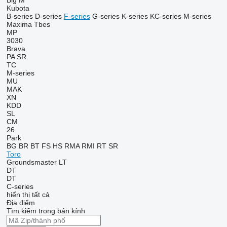
Big M
Kubota
B-series
D-series
F-series
G-series
K-series
KC-series
M-series
Maxima
Tbes
MP
3030
Brava
PA
SR
TC
M-series
MU
MAK
XN
KDD
SL
CM
26
Park
BG
BR
BT
FS
HS
RMA
RMI
RT
SR
Toro
Groundsmaster
LT
DT
DT
C-series
hiển thị tất cả
Địa điểm
Tìm kiếm trong bán kính