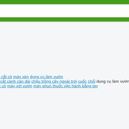
 cắt cỏ
máy xén
dụng cụ làm vườn
cắt cành cán dài
chậu trồng cây ngoài trời
cuốc
chổi
dụng cụ làm vườ
t cỏ
máy xới vườn
máy phun thuốc vận hành bằng tay