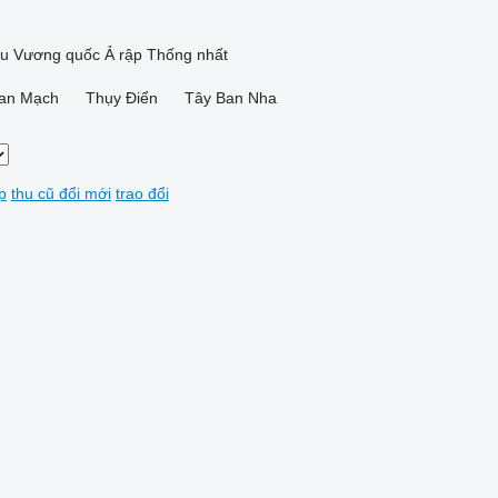
ểu Vương quốc Ả rập Thống nhất
an Mạch
Thụy Điển
Tây Ban Nha
p
thu cũ đổi mới
trao đổi