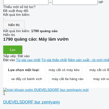
–
HP
Thiếu một số bộ lọc?
Đề xuất thay đổi
Kết quả tìm kiếm:
-
hiển thị
Kết quả tìm kiếm:
1790 quảng cáo
Hiển thị
1790 quảng cáo:
Máy làm vườn
Lọc
Sắp xếp
:
Đặt vào
Đặt vào
Từ giá cao nhất
Từ giá thấp nhất
Năm sản xuất - từ mới nhấ
Lựa chọn một loại:
máy cắt cỏ máy kéo
máy cắt cỏ 
xe đẩy có bánh xích
máy cắt tỉa hàng rào
máy xới 
1
DUEVELSDORF bur zemlyaniy