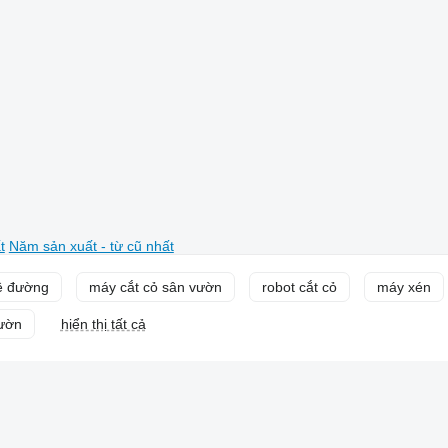
t
Năm sản xuất - từ cũ nhất
lề đường
máy cắt cỏ sân vườn
robot cắt cỏ
máy xén
vườn
hiển thị tất cả