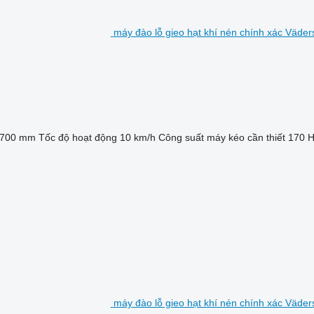
máy đào lỗ gieo hạt khí nén chính xác Väde
700 mm
Tốc độ hoạt động
10 km/h
Công suất máy kéo cần thiết
170 
máy đào lỗ gieo hạt khí nén chính xác Väde