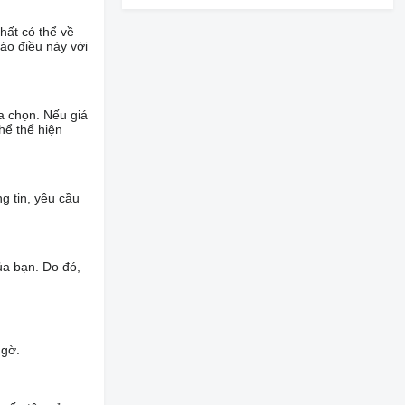
hất có thể về
báo điều này với
a chọn. Nếu giá
hể thể hiện
g tin, yêu cầu
ủa bạn. Do đó,
ngờ.