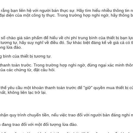
ng bạn liên hệ với người bán thực sự. Hãy tìm hiểu nhiều thông tin n
à đại diện của một công ty thực. Trong trường hợp nghi ngờ, hãy thông 
số chào giá sản phẩm để hiểu về chi phí trung bình của thiết bị bạn lự
ương tự, hãy suy nghĩ về điều đó. Sự khác biệt đáng kể về giá cả có t
ng lừa đảo.
bình của thiết bị tương tự.
hanh toán trước. Trong trường hợp nghi ngờ, đừng ngại xác minh thôn
của các chứng từ, đặt câu hỏi.
hể yêu cầu một khoản thanh toán trước để "giữ" quyền mua thiết bị c
t, không liên lạc trở lại.
hận quy trình chuyển tiền, nếu việc trao đổi với người bán đáng nghi 
đang trao đổi với một đối tượng lừa đảo.