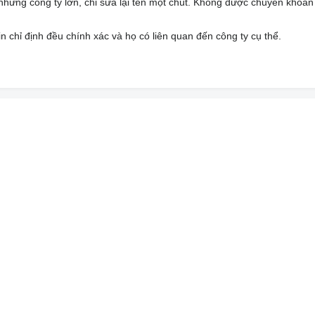
 những công ty lớn, chỉ sửa lại tên một chút. Không được chuyển khoản
n chỉ định đều chính xác và họ có liên quan đến công ty cụ thể.