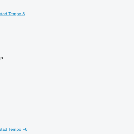
rstad Tempo 8
HP
rstad Tempo F8