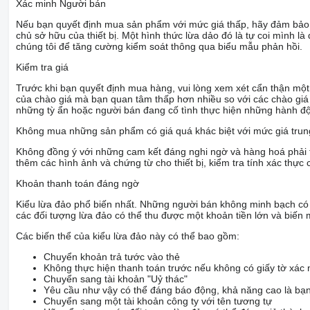
Xác minh Người bán
Nếu bạn quyết định mua sản phẩm với mức giá thấp, hãy đảm bảo rằ
chủ sở hữu của thiết bị. Một hình thức lừa dảo đó là tự coi mình l
chúng tôi để tăng cường kiểm soát thông qua biểu mẫu phản hồi.
Kiểm tra giá
Trước khi bạn quyết định mua hàng, vui lòng xem xét cẩn thận một 
của chào giá mà bạn quan tâm thấp hơn nhiều so với các chào giá t
những tỳ ẩn hoặc người bán đang cố tình thực hiện những hành độ
Không mua những sản phẩm có giá quá khác biệt với mức giá trung 
Không đồng ý với những cam kết đáng nghi ngờ và hàng hoá phải t
thêm các hình ảnh và chứng từ cho thiết bị, kiểm tra tính xác thực 
Khoản thanh toán đáng ngờ
Kiểu lừa đảo phổ biến nhất. Những người bán không minh bạch có t
các đối tượng lừa đảo có thể thu được một khoản tiền lớn và biến mấ
Các biến thể của kiểu lừa đảo này có thể bao gồm:
Chuyển khoản trả tước vào thẻ
Không thực hiện thanh toán trước nếu không có giấy tờ xác n
Chuyển sang tài khoản "Uỷ thác"
Yêu cầu như vậy có thể đáng báo động, khả năng cao là bạn 
Chuyển sang một tài khoản công ty với tên tương tự