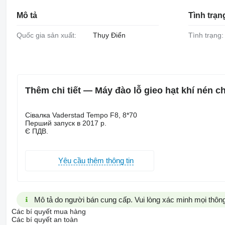
Mô tả
Tình trạn
Quốc gia sản xuất:
Thụy Điển
Tình trạng:
Thêm chi tiết — Máy đào lỗ gieo hạt khí nén 
Сівалка Vaderstad Tempo F8, 8*70
Перший запуск в 2017 р.
Є ПДВ.
Yêu cầu thêm thông tin
Mô tả do người bán cung cấp. Vui lòng xác minh mọi thông 
Các bí quyết mua hàng
Các bí quyết an toàn