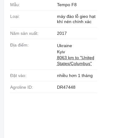
Mẫu:
Tempo F8
Loại:
máy đào lỗ gieo hạt
khí nén chính xác
Năm sản xuất:
2017
Địa điểm:
Ukraine
Kyiv
8063 km to "United
States/Columbus"
Đặt vào:
nhiều hơn 1 tháng
Agroline ID:
DR47448