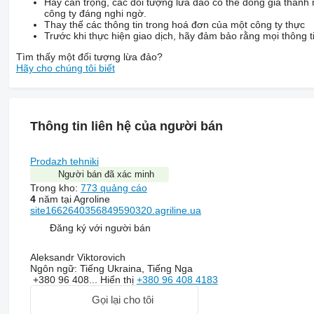
Hãy cẩn trọng, các đối tượng lừa đảo có thể đóng giả thành
công ty đáng nghi ngờ.
Thay thế các thông tin trong hoá đơn của một công ty thực
Trước khi thực hiện giao dịch, hãy đảm bảo rằng mọi thông ti
Tìm thấy một đối tượng lừa đảo?
Hãy cho chúng tôi biết
Thông tin liên hệ của người bán
Prodazh tehniki
Người bán đã xác minh
Trong kho:
773 quảng cáo
4
năm tại Agroline
site1662640356849590320.agriline.ua
Đăng ký với người bán
Aleksandr Viktorovich
Ngôn ngữ:
Tiếng Ukraina, Tiếng Nga
+380 96 408...
Hiển thị
+380 96 408 4183
Gọi lại cho tôi