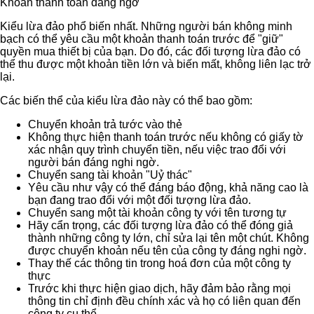
Khoản thanh toán đáng ngờ
Kiểu lừa đảo phổ biến nhất. Những người bán không minh
bạch có thể yêu cầu một khoản thanh toán trước để "giữ"
quyền mua thiết bị của bạn. Do đó, các đối tượng lừa đảo có
thể thu được một khoản tiền lớn và biến mất, không liên lạc trở
lại.
Các biến thể của kiểu lừa đảo này có thể bao gồm:
Chuyển khoản trả tước vào thẻ
Không thực hiện thanh toán trước nếu không có giấy tờ
xác nhận quy trình chuyển tiền, nếu việc trao đổi với
người bán đáng nghi ngờ.
Chuyển sang tài khoản "Uỷ thác"
Yêu cầu như vậy có thể đáng báo động, khả năng cao là
bạn đang trao đổi với một đối tượng lừa đảo.
Chuyển sang một tài khoản công ty với tên tương tự
Hãy cẩn trọng, các đối tượng lừa đảo có thể đóng giả
thành những công ty lớn, chỉ sửa lại tên một chút. Không
được chuyển khoản nếu tên của công ty đáng nghi ngờ.
Thay thế các thông tin trong hoá đơn của một công ty
thực
Trước khi thực hiện giao dịch, hãy đảm bảo rằng mọi
thông tin chỉ định đều chính xác và họ có liên quan đến
công ty cụ thể.