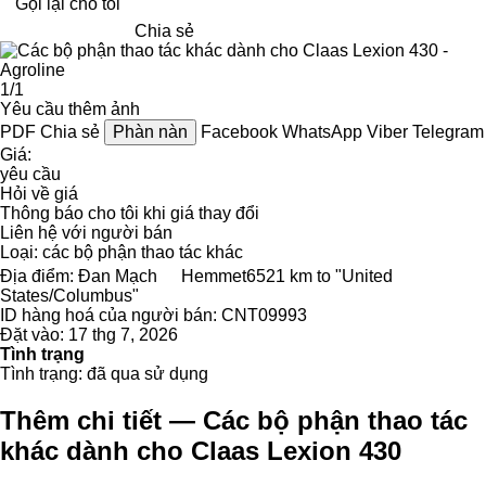
Gọi lại cho tôi
Chia sẻ
1/1
Yêu cầu thêm ảnh
PDF
Chia sẻ
Phàn nàn
Facebook
WhatsApp
Viber
Telegram
Giá:
yêu cầu
Hỏi về giá
Thông báo cho tôi khi giá thay đổi
Liên hệ với người bán
Loại:
các bộ phận thao tác khác
Địa điểm:
Đan Mạch
Hemmet
6521 km to "United
States/Columbus"
ID hàng hoá của người bán:
CNT09993
Đặt vào:
17 thg 7, 2026
Tình trạng
Tình trạng:
đã qua sử dụng
Thêm chi tiết — Các bộ phận thao tác
khác dành cho Claas Lexion 430