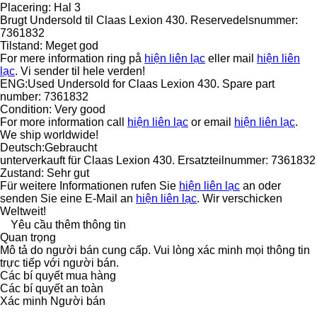
Placering: Hal 3
Brugt Undersold til Claas Lexion 430. Reservedelsnummer:
7361832
Tilstand: Meget god
For mere information ring på
hiện liên lạc
eller mail
hiện liên
lạc
. Vi sender til hele verden!
ENG:Used Undersold for Claas Lexion 430. Spare part
number: 7361832
Condition: Very good
For more information call
hiện liên lạc
or email
hiện liên lạc
.
We ship worldwide!
Deutsch:Gebraucht
unterverkauft für Claas Lexion 430. Ersatzteilnummer: 7361832
Zustand: Sehr gut
Für weitere Informationen rufen Sie
hiện liên lạc
an oder
senden Sie eine E-Mail an
hiện liên lạc
. Wir verschicken
Weltweit!
Yêu cầu thêm thông tin
Quan trọng
Mô tả do người bán cung cấp. Vui lòng xác minh mọi thông tin
trực tiếp với người bán.
Các bí quyết mua hàng
Các bí quyết an toàn
Xác minh Người bán