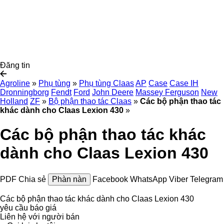
Đăng tin
Agroline
»
Phụ tùng
»
Phụ tùng Claas
AP
Case
Case IH
Dronningborg
Fendt
Ford
John Deere
Massey Ferguson
New
Holland
ZF
»
Bộ phận thao tác Claas
»
Các bộ phận thao tác
khác dành cho Claas Lexion 430
»
Các bộ phận thao tác khác
dành cho Claas Lexion 430
PDF
Chia sẻ
Phàn nàn
Facebook
WhatsApp
Viber
Telegram
Các bộ phận thao tác khác dành cho Claas Lexion 430
yêu cầu báo giá
Liên hệ với người bán