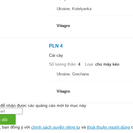
Ukraine, Kotelyanka
Vitagro
PLN 4
Cái cày
Số lượng thân
4
Loại
cho máy kéo
Ukraine, Grechana
Vitagro
i để nhận được các quảng cáo mới từ mục này
 dõi
, bạn đồng ý với
chính sách quyền riêng tư
và
thoả thuận người dùng
c