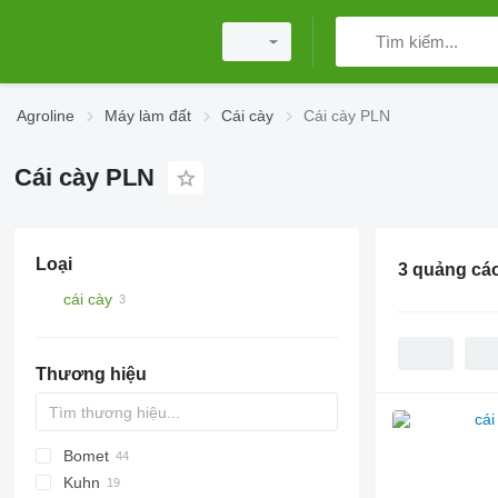
Agroline
Máy làm đất
Cái cày
Cái cày PLN
Cái cày PLN
Loại
3 quảng cá
cái cày
Thương hiệu
Bomet
PN
KM180
Cayron
Kuhn
Cayros
U-series