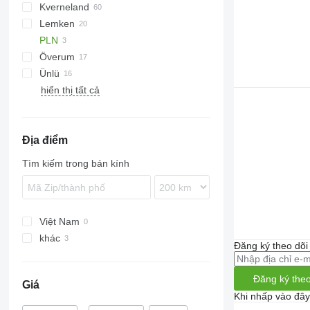
Kverneland
Teres
Z-series
Challenger
Lemken
Manager
EG
PLN
Vari-Master
PB
Diamant
Överum
RS
EurOpal
5-35
Servo
Albatros
IBIS
PNV
Ünlü
Juwel
Kormoran
hiển thị tất cả
Opal
Super-Albatros
VariDiamant
VariOpal
Địa điểm
VarioPack
Tìm kiếm trong bán kính
Việt Nam
khác
Đăng ký theo dõ
Ukraine
Đăng ký theo
Giá
Khi nhấp vào đây