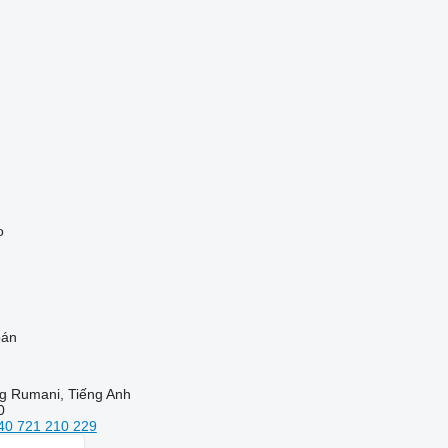
o
bán
ng Rumani, Tiếng Anh
0
40 721 210 229