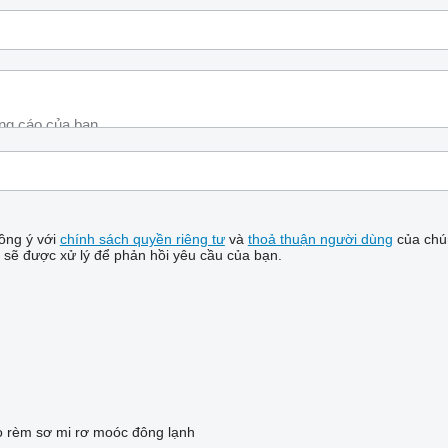
ồng ý với
chính sách quyền riêng tư
và
thoả thuận người dùng
của chún
 sẽ được xử lý để phản hồi yêu cầu của bạn.
o rèm
sơ mi rơ moóc đông lạnh