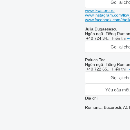
Gọi lại cho
www.lkwstore.ro
www.instagram.com/lkw_
www.facebook.com/thel
Julia Dugaesescu
Ngôn ngữ:
Tiếng Rumani
+40 724 34...
Hiển thị
+
Gọi lại cho
Raluca Toe
Ngôn ngữ:
Tiếng Rumani
+40 722 65...
Hiển thị
+
Gọi lại cho
Yêu cầu một
Địa chỉ
Romania, Bucuresti, A1 