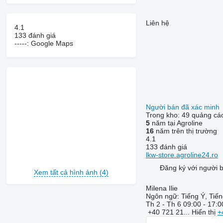
Liên hệ
4.1
133 đánh giá
-----: Google Maps
Người bán đã xác minh
Trong kho:
49 quảng cá
5
năm tại Agroline
16
năm trên thị trường
4.1
133 đánh giá
lkw-store.agroline24.ro
Đăng ký với người 
Xem tất cả hình ảnh (4)
Milena Ilie
Ngôn ngữ:
Tiếng Ý, Tiế
Th 2 - Th 6
09:00 - 17:0
+40 721 21...
Hiển thị
+