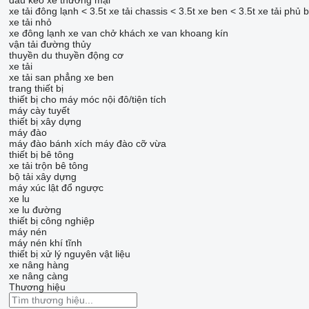
đầu kéo
xe thương mại
xe tải đông lạnh < 3.5t
xe tải chassis < 3.5t
xe ben < 3.5t
xe tải phủ b
xe tải nhỏ
xe đông lạnh
xe van chở khách
xe van khoang kín
vận tải đường thủy
thuyền
du thuyền động cơ
xe tải
xe tải san phẳng
xe ben
trang thiết bị
thiết bị cho máy móc nội đô/tiện tích
máy cày tuyết
thiết bị xây dựng
máy đào
máy đào bánh xích
máy đào cỡ vừa
thiết bị bê tông
xe tải trộn bê tông
bộ tải xây dựng
máy xúc lật đổ ngược
xe lu
xe lu đường
thiết bị công nghiệp
máy nén
máy nén khí tĩnh
thiết bị xử lý nguyên vật liệu
xe nâng hàng
xe nâng càng
Thương hiệu