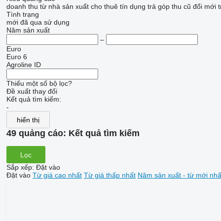
doanh thu
từ nhà sản xuất
cho thuê
tín dụng
trả góp
thu cũ đổi mới
t
Tình trạng
mới
đã qua sử dụng
Năm sản xuất
–
Euro
Euro 6
Agroline ID
Thiếu một số bộ lọc?
Đề xuất thay đổi
Kết quả tìm kiếm:
-
hiển thị
49 quảng cáo:
Kết quả tìm kiếm
Lọc
Sắp xếp
:
Đặt vào
Đặt vào
Từ giá cao nhất
Từ giá thấp nhất
Năm sản xuất - từ mới nhấ