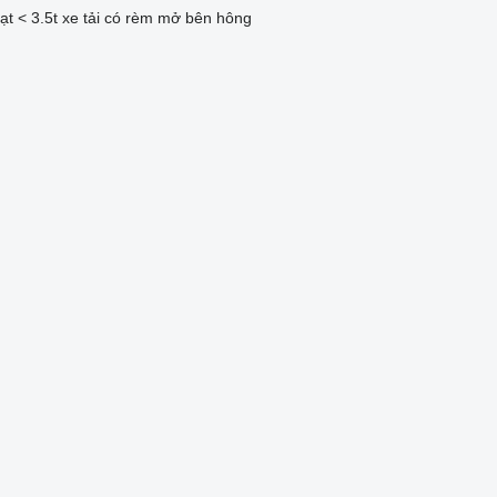
ạt < 3.5t
xe tải có rèm mở bên hông