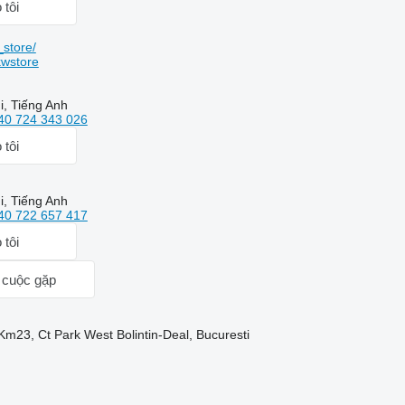
 tôi
store/
kwstore
, Tiếng Anh
40 724 343 026
 tôi
, Tiếng Anh
40 722 657 417
 tôi
 cuộc gặp
Km23, Ct Park West Bolintin-Deal, Bucuresti