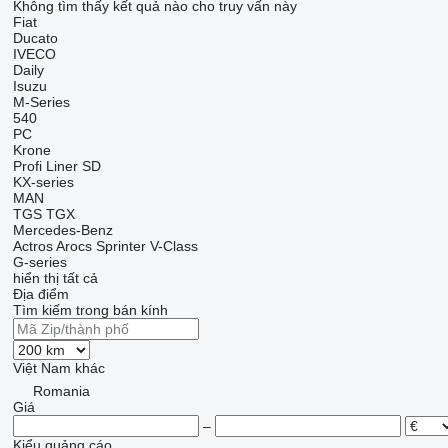
Không tìm thấy kết quả nào cho truy vấn này
Fiat
Ducato
IVECO
Daily
Isuzu
M-Series
540
PC
Krone
Profi Liner
SD
KX-series
MAN
TGS
TGX
Mercedes-Benz
Actros
Arocs
Sprinter
V-Class
G-series
hiển thị tất cả
Địa điểm
Tìm kiếm trong bán kính
Việt Nam
khác
Romania
Giá
–
Kiểu quảng cáo