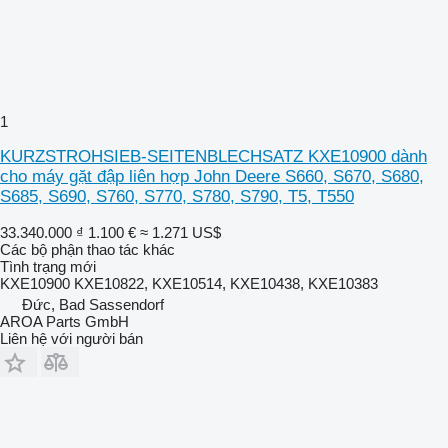
1
KURZSTROHSIEB-SEITENBLECHSATZ KXE10900 dành
cho máy gặt đập liên hợp John Deere S660, S670, S680,
S685, S690, S760, S770, S780, S790, T5, T550
33.340.000 ₫
1.100 €
≈ 1.271 US$
Các bộ phận thao tác khác
Tình trạng
mới
KXE10900 KXE10822, KXE10514, KXE10438, KXE10383
Đức, Bad Sassendorf
AROA Parts GmbH
Liên hệ với người bán