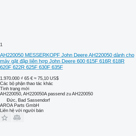
1
AH220050 MESSERKOPF John Deere AH220050 dành cho
máy gặt đập liên hợp John Deere 600 615F 616R 618R
620F 622R 625F 630F 635F
1.970.000 ₫
65 €
≈ 75,10 US$
Các bộ phận thao tác khác
Tình trạng
mới
AH220050, AH220050A passend zu AH220050
Đức, Bad Sassendorf
AROA Parts GmbH
Liên hệ với người bán