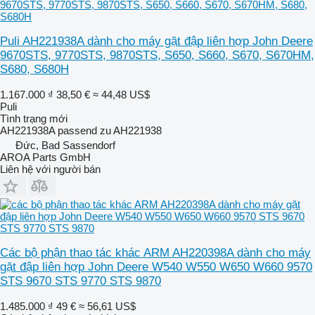
Puli AH221938A dành cho máy gặt đập liên hợp John Deere
9670STS, 9770STS, 9870STS, S650, S660, S670, S670HM,
S680, S680H
1.167.000 ₫
38,50 €
≈ 44,48 US$
Puli
Tình trạng
mới
AH221938A passend zu AH221938
Đức, Bad Sassendorf
AROA Parts GmbH
Liên hệ với người bán
Các bộ phận thao tác khác ARM AH220398A dành cho máy
gặt đập liên hợp John Deere W540 W550 W650 W660 9570
STS 9670 STS 9770 STS 9870
1.485.000 ₫
49 €
≈ 56,61 US$