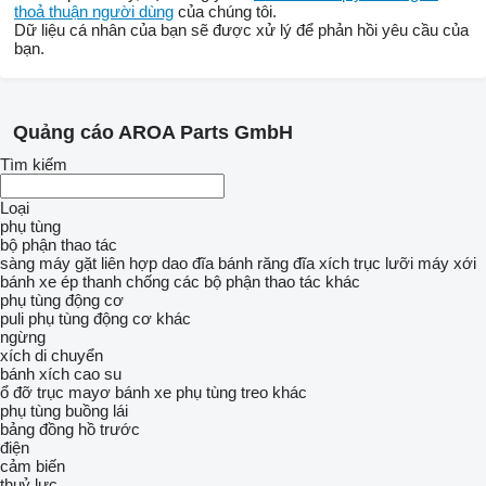
thoả thuận người dùng
của chúng tôi.
Dữ liệu cá nhân của bạn sẽ được xử lý để phản hồi yêu cầu của
bạn.
Quảng cáo AROA Parts GmbH
Tìm kiếm
Loại
phụ tùng
bộ phận thao tác
sàng máy gặt liên hợp
dao
đĩa
bánh răng đĩa xích
trục
lưỡi máy xới
bánh xe ép
thanh chống
các bộ phận thao tác khác
phụ tùng động cơ
puli
phụ tùng động cơ khác
ngừng
xích di chuyển
bánh xích cao su
ổ đỡ trục
mayơ bánh xe
phụ tùng treo khác
phụ tùng buồng lái
bảng đồng hồ trước
điện
cảm biến
thuỷ lực