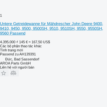
1
Untere Getreidewanne für Mähdrescher John Deere 9400,
9410, 9450, 9500, 9500SH, 9510, 9510SH, 9550, 9550SH,
9560 Passend
4.395.000 ₫
145 €
≈ 167,50 US$
Các bộ phận thao tác khác
Tình trạng
mới
Passend zu AH139391
Đức, Bad Sassendorf
AROA Parts GmbH
Liên hệ với người bán