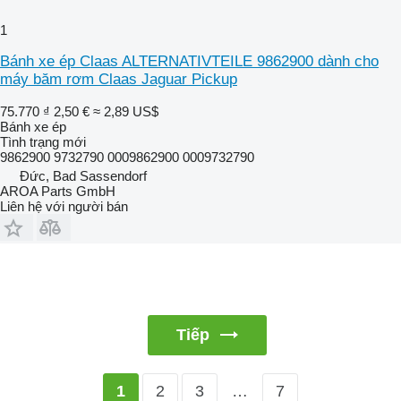
1
Bánh xe ép Claas ALTERNATIVTEILE 9862900 dành cho
máy băm rơm Claas Jaguar Pickup
75.770 ₫
2,50 €
≈ 2,89 US$
Bánh xe ép
Tình trạng
mới
9862900 9732790 0009862900 0009732790
Đức, Bad Sassendorf
AROA Parts GmbH
Liên hệ với người bán
Tiếp
2
3
…
7
1