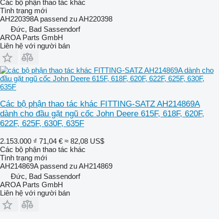
Các bộ phận thao tác khác
Tình trạng
mới
AH220398A passend zu AH220398
Đức, Bad Sassendorf
AROA Parts GmbH
Liên hệ với người bán
Các bộ phận thao tác khác FITTING-SATZ AH214869A
dành cho đầu gặt ngũ cốc John Deere 615F, 618F, 620F,
622F, 625F, 630F, 635F
2.153.000 ₫
71,04 €
≈ 82,08 US$
Các bộ phận thao tác khác
Tình trạng
mới
AH214869A passend zu AH214869
Đức, Bad Sassendorf
AROA Parts GmbH
Liên hệ với người bán