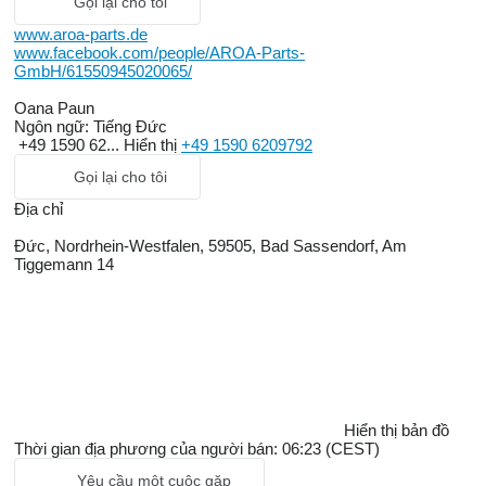
Gọi lại cho tôi
www.aroa-parts.de
www.facebook.com/people/AROA-Parts-
GmbH/61550945020065/
Oana Paun
Ngôn ngữ:
Tiếng Đức
+49 1590 62...
Hiển thị
+49 1590 6209792
Gọi lại cho tôi
Địa chỉ
Đức, Nordrhein-Westfalen, 59505, Bad Sassendorf, Am
Tiggemann 14
Hiển thị bản đồ
Thời gian địa phương của người bán: 06:23 (CEST)
Yêu cầu một cuộc gặp