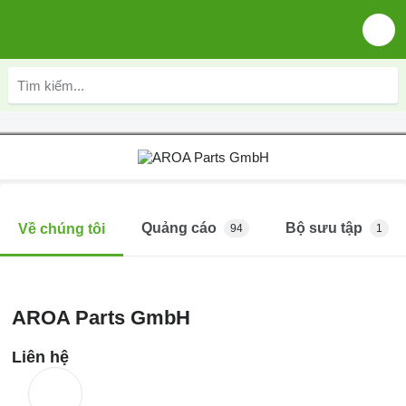
Quảng cáo
Bộ sưu tập
Về chúng tôi
94
1
AROA Parts GmbH
Liên hệ