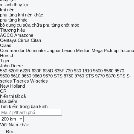
xi lanh thuỷ lực
khí nén
phụ tùng khí nén khác
phụ tùng khác
bộ dụng cụ sửa chữa
phụ tùng
chốt móc
Thương hiệu
AGCO
Amazone
Centaya
Cirrus
Citan
Claas
Commandor
Dominator
Jaguar
Lexion
Medion
Mega
Pick up
Tucano
Horsch
Tiger
John Deere
550
620R
622R
630F
635D
635F
730
930
1910
9500
9560
9570
9600
9610
9650
9660
9670 STS
9750
9760 STS
9770
9870 STS
S-
series
T-series
W-series
New Holland
CR
hiển thị tất cả
Địa điểm
Tìm kiếm trong bán kính
Việt Nam
khác
Đức