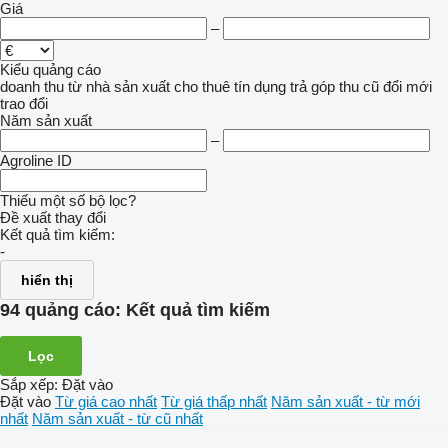
Giá
–
Kiểu quảng cáo
doanh thu
từ nhà sản xuất
cho thuê
tín dụng
trả góp
thu cũ đổi mới
trao đổi
Năm sản xuất
–
Agroline ID
Thiếu một số bộ lọc?
Đề xuất thay đổi
Kết quả tìm kiếm:
-
hiển thị
94 quảng cáo:
Kết quả tìm kiếm
Lọc
Sắp xếp
:
Đặt vào
Đặt vào
Từ giá cao nhất
Từ giá thấp nhất
Năm sản xuất - từ mới
nhất
Năm sản xuất - từ cũ nhất