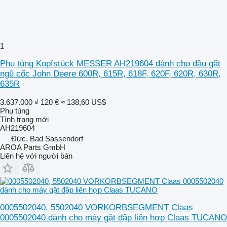
1
Phụ tùng Kopfstück MESSER AH219604 dành cho đầu gặt
ngũ cốc John Deere 600R, 615R, 618F, 620F, 620R, 630R,
635R
3.637.000 ₫
120 €
≈ 138,60 US$
Phụ tùng
Tình trạng
mới
AH219604
Đức, Bad Sassendorf
AROA Parts GmbH
Liên hệ với người bán
0005502040, 5502040 VORKORBSEGMENT Claas
0005502040 dành cho máy gặt đập liên hợp Claas TUCANO