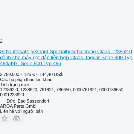
2
Schaufelsatz gezahnt Spezialbeschichtung Claas 123862.0
dành cho máy gặt đập liên hợp Claas Jaguar Serie 900 Typ
494/497, Serie 800 Typ 496
3.789.000 ₫
125 €
≈ 144,40 US$
Các bộ phận thao tác khác
Tình trạng
mới
123862.0, 1238620, 761921, 786650, 0000761921, 0000786650,
0001238620
Đức, Bad Sassendorf
AROA Parts GmbH
Liên hệ với người bán