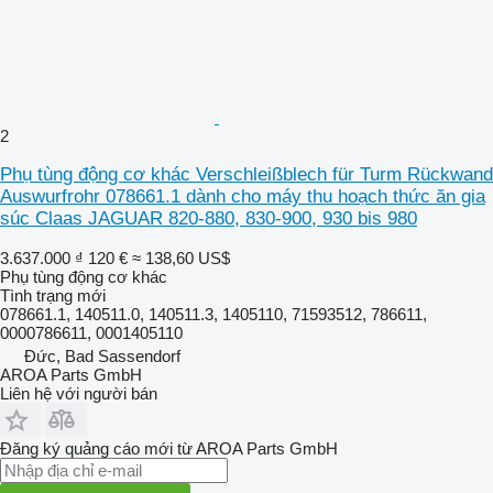
2
Phụ tùng động cơ khác Verschleißblech für Turm Rückwand
Auswurfrohr 078661.1 dành cho máy thu hoạch thức ăn gia
súc Claas JAGUAR 820-880, 830-900, 930 bis 980
3.637.000 ₫
120 €
≈ 138,60 US$
Phụ tùng động cơ khác
Tình trạng
mới
078661.1, 140511.0, 140511.3, 1405110, 71593512, 786611,
0000786611, 0001405110
Đức, Bad Sassendorf
AROA Parts GmbH
Liên hệ với người bán
Đăng ký quảng cáo mới từ AROA Parts GmbH