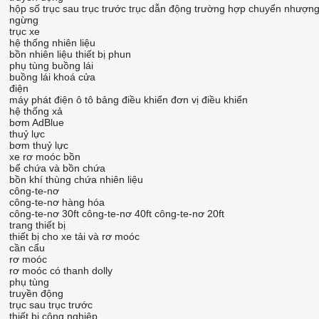
hộp số
trục sau
trục trước
trục dẫn động
trường hợp chuyển nhượn
ngừng
trục xe
hệ thống nhiên liệu
bồn nhiên liệu
thiết bị phun
phụ tùng buồng lái
buồng lái
khoá cửa
điện
máy phát điện ô tô
bảng điều khiển
đơn vị điều khiển
hệ thống xả
bơm AdBlue
thuỷ lực
bơm thuỷ lực
xe rơ moóc bồn
bể chứa và bồn chứa
bồn khí
thùng chứa nhiên liệu
công-te-nơ
công-te-nơ hàng hóa
công-te-nơ 30ft
công-te-nơ 40ft
công-te-nơ 20ft
trang thiết bị
thiết bị cho xe tải và rơ moóc
cần cẩu
rơ moóc
rơ moóc có thanh dolly
phụ tùng
truyền động
trục sau
trục trước
thiết bị công nghiệp