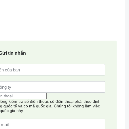
on. Our workshops are equipped with the latest machines
s feel themselves at home in our company. We try to accomplish
ional sales managers speak English, French, German, Spanish,
er.
Gửi tin nhắn
port and Amsterdam takes only 30 minutes of drive. The World
 lòng kiểm tra số điện thoại: số điện thoại phải theo định
g quốc tế và có mã quốc gia.
Chúng tôi không làm việc
 quốc gia này