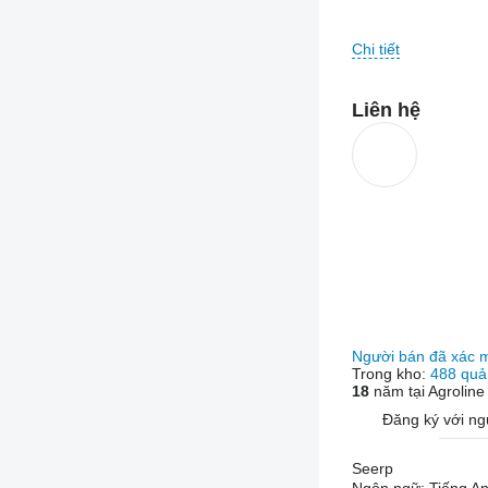
To keep you and ou
Chi tiết
and tools. So good 
Liên hệ
But that's not ever
this by keeping th
Portuguese, Russia
Anema Trucks & Spa
biggest seaports R
Người bán đã xác 
Trong kho:
488 quả
18
năm tại Agroline
Đăng ký với ng
Seerp