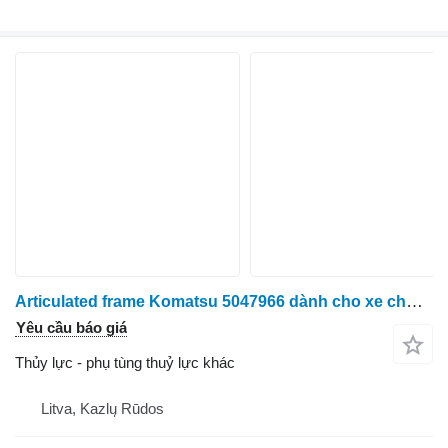
Articulated frame Komatsu 5047966 dành cho xe chở gỗ John Deere 890.1
Yêu cầu báo giá
Thủy lực - phụ tùng thuỷ lực khác
Litva, Kazlų Rūdos