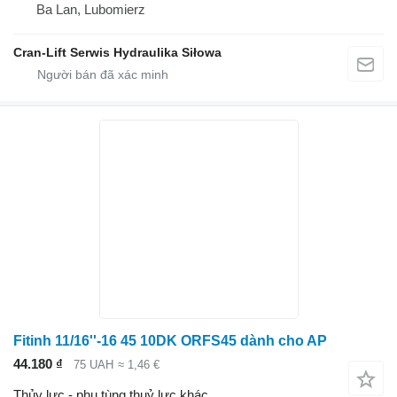
Ba Lan, Lubomierz
Cran-Lift Serwis Hydraulika Siłowa
Fitinh 11/16''-16 45 10DK ORFS45 dành cho AP
44.180 ₫
75 UAH
≈ 1,46 €
Thủy lực - phụ tùng thuỷ lực khác