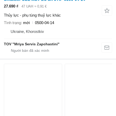
27.690 ₫
47 UAH
≈ 0,91 €
Thủy lực - phụ tùng thuỷ lực khác
Tình trạng
mới
0500-04-14
Ukraine, Khorostkiv
TOV "Mriya Servis Zapchastini"