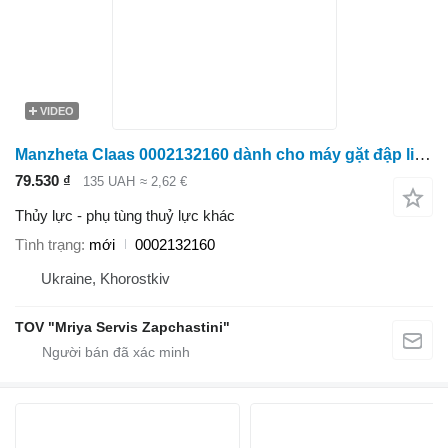
VIDEO
Manzheta Claas 0002132160 dành cho máy gặt đập liên hợp
79.530 ₫
135 UAH
≈ 2,62 €
Thủy lực - phụ tùng thuỷ lực khác
Tình trạng
mới
0002132160
Ukraine, Khorostkiv
TOV "Mriya Servis Zapchastini"