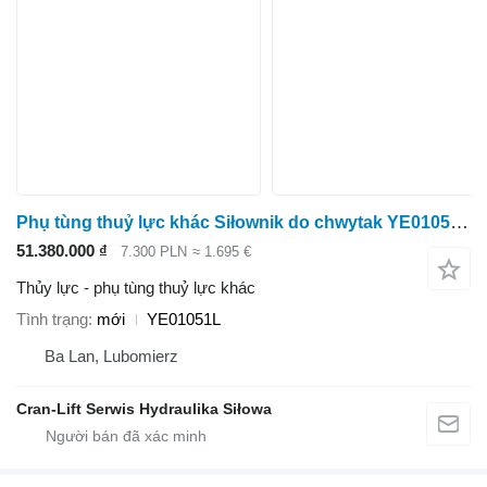
Phụ tùng thuỷ lực khác Siłownik do chwytak YE01051L dành cho máy cẩu lâm nghiệp Epsilon FG43, FG53 YE01051L
51.380.000 ₫
7.300 PLN
≈ 1.695 €
Thủy lực - phụ tùng thuỷ lực khác
Tình trạng
mới
YE01051L
Ba Lan, Lubomierz
Cran-Lift Serwis Hydraulika Siłowa