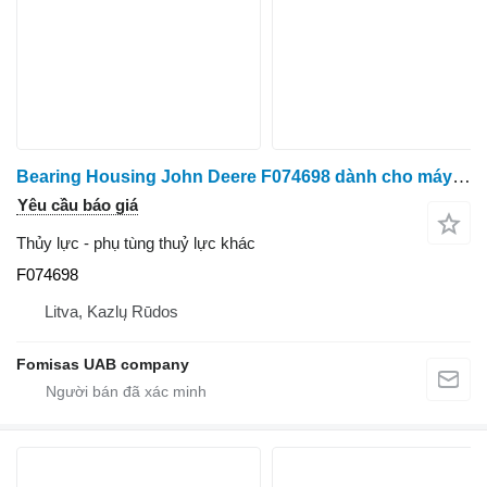
Bearing Housing John Deere F074698 dành cho máy thu hoạch gỗ John Deere 1270 1470 E G
Yêu cầu báo giá
Thủy lực - phụ tùng thuỷ lực khác
F074698
Litva, Kazlų Rūdos
Fomisas UAB company