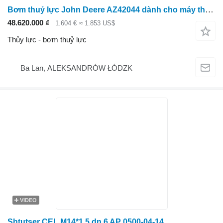
Bơm thuỷ lực John Deere AZ42044 dành cho máy thu hoạch John Deere serii 1100,1
48.620.000 ₫
1.604 €
≈ 1.853 US$
Thủy lực - bơm thuỷ lực
Ba Lan, ALEKSANDRÓW ŁÓDZK
VIDEO
Shtutser CEL M14*1.5 dn 6 AP 0500-04-14