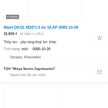
VIDEO
Nipel DKOL M26*1.5 dn 16 AP 0085-10-26
31.810 ₫
54 UAH
≈ 1,05 €
Thủy lực - phụ tùng thuỷ lực khác
Tình trạng
mới
0085-10-26
Ukraine, Khorostkiv
TOV "Mriya Servis Zapchastini"