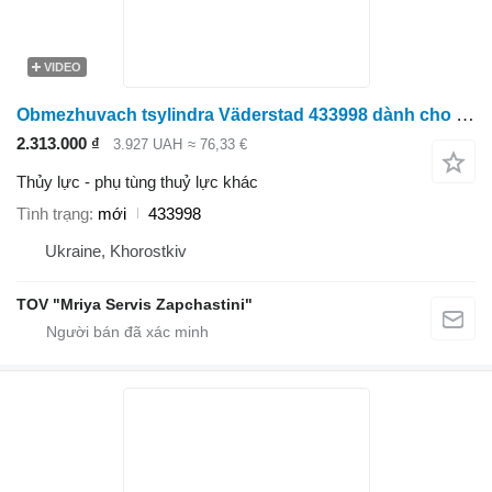
VIDEO
Obmezhuvach tsylindra Väderstad 433998 dành cho máy gieo hạt
2.313.000 ₫
3.927 UAH
≈ 76,33 €
Thủy lực - phụ tùng thuỷ lực khác
Tình trạng
mới
433998
Ukraine, Khorostkiv
TOV "Mriya Servis Zapchastini"