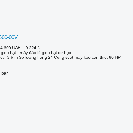
,600-06V
74.600 UAH
≈ 9.224 €
gieo hạt - máy đào lỗ gieo hạt cơ học
iệc
3,6 m
Số lượng hàng
24
Công suất máy kéo cần thiết
80 HP
i bán