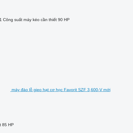
1
Công suất máy kéo cần thiết
90 HP
máy đào lỗ gieo hạt cơ học Favorit SZF 3,600-V mới
t
85 HP