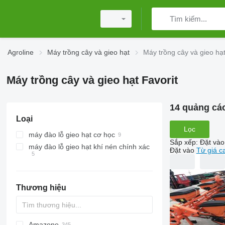
Agroline
Máy trồng cây và gieo hạt
Máy trồng cây và gieo hạt
Máy trồng cây và gieo hạt Favorit
14 quảng cá
Loại
Lọc
máy đào lỗ gieo hạt cơ học
Sắp xếp
:
Đặt vào
máy đào lỗ gieo hạt khí nén chính xác
Đặt vào
Từ giá c
Thương hiệu
Amazone
DA
ATO30