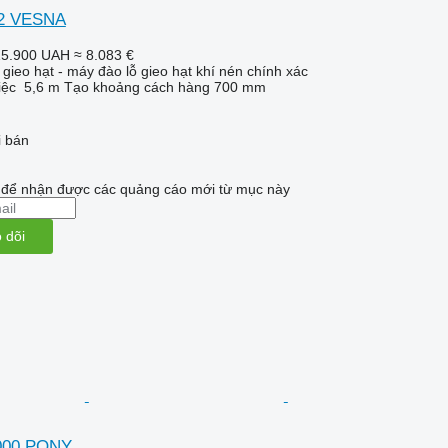
12 VESNA
15.900 UAH
≈ 8.083 €
gieo hạt - máy đào lỗ gieo hạt khí nén chính xác
iệc
5,6 m
Tạo khoảng cách hàng
700 mm
i bán
i để nhận được các quảng cáo mới từ mục này
 dõi
3000 PONY