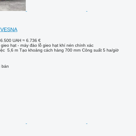
8 VESNA
46.500 UAH
≈ 6.736 €
gieo hạt - máy đào lỗ gieo hạt khí nén chính xác
iệc
5,6 m
Tạo khoảng cách hàng
700 mm
Công suất
5 ha/giờ
i bán