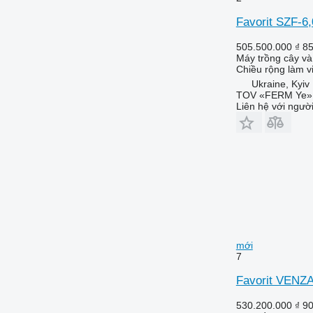
Favorit SZF-6
505.500.000 ₫
8
Máy trồng cây và 
Chiều rộng làm v
Ukraine, Kyiv
TOV «FERM Ye»
Liên hệ với ngườ
mới
7
Favorit VENZA
530.200.000 ₫
9