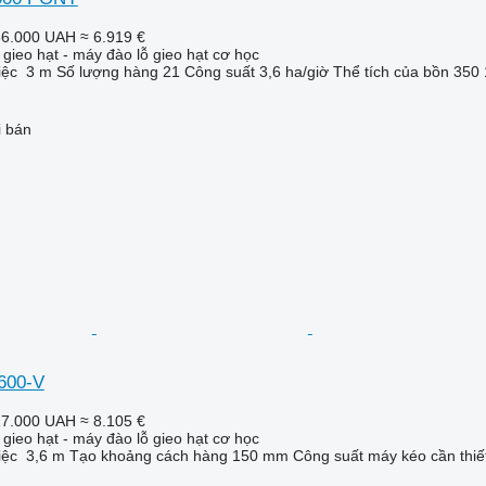
56.000 UAH
≈ 6.919 €
gieo hạt - máy đào lỗ gieo hạt cơ học
iệc
3 m
Số lượng hàng
21
Công suất
3,6 ha/giờ
Thể tích của bồn
350 
i bán
,600-V
17.000 UAH
≈ 8.105 €
gieo hạt - máy đào lỗ gieo hạt cơ học
iệc
3,6 m
Tạo khoảng cách hàng
150 mm
Công suất máy kéo cần thiế