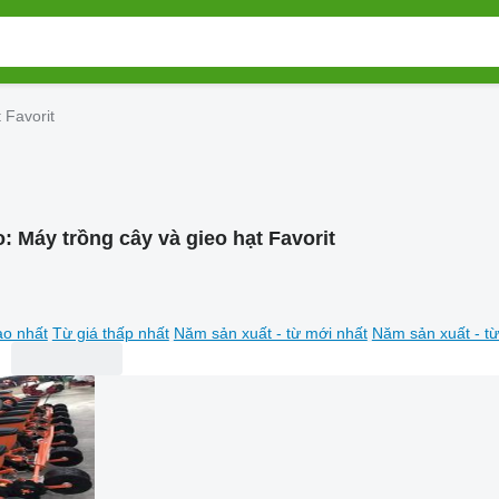
 Favorit
o:
Máy trồng cây và gieo hạt Favorit
ao nhất
Từ giá thấp nhất
Năm sản xuất - từ mới nhất
Năm sản xuất - từ