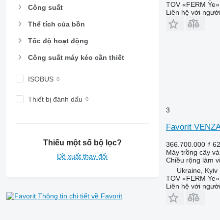
TOV «FERM Ye»
Công suất
Liên hệ với ngườ
Thể tích của bồn
Tốc độ hoạt động
Công suất máy kéo cần thiết
ISOBUS
Thiết bị đánh dấu
3
Favorit VENZA
Thiếu một số bộ lọc?
366.700.000 ₫
6
Máy trồng cây và 
Đề xuất thay đổi
Chiều rộng làm v
Ukraine, Kyiv
TOV «FERM Ye»
Liên hệ với ngườ
Thông tin chi tiết về Favorit