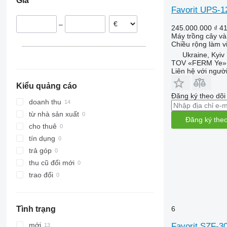
Giá
Favorit UPS-
–
245.000.000 ₫
4
Máy trồng cây và 
Chiều rộng làm v
Ukraine, Kyiv
TOV «FERM Ye»
Liên hệ với ngườ
Kiểu quảng cáo
Đăng ký theo dõ
doanh thu
từ nhà sản xuất
Đăng ký theo
cho thuê
tín dụng
trả góp
thu cũ đổi mới
trao đổi
6
Tình trạng
mới
Favorit SZF-