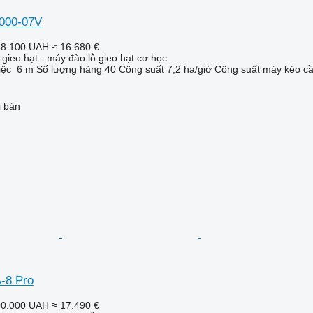
,000-07V
58.100 UAH
≈ 16.680 €
gieo hạt - máy đào lỗ gieo hạt cơ học
iệc
6 m
Số lượng hàng
40
Công suất
7,2 ha/giờ
Công suất máy kéo cần
i bán
-8 Pro
00.000 UAH
≈ 17.490 €