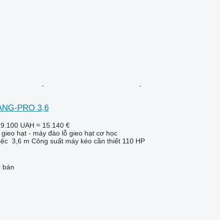
ANG-PRO 3,6
79.100 UAH
≈ 15.140 €
gieo hạt - máy đào lỗ gieo hạt cơ học
iệc
3,6 m
Công suất máy kéo cần thiết
110 HP
i bán