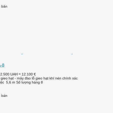
i bán
-8
22.500 UAH
≈ 12.100 €
gieo hạt - máy đào lỗ gieo hạt khí nén chính xác
iệc
5,6 m
Số lượng hàng
8
i bán