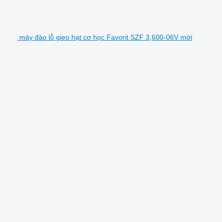
máy đào lỗ gieo hạt cơ học Favorit SZF 3,600-06V mới