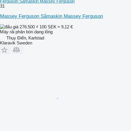
Ferguson Såmaskin Massey Ferguson
31
Massey Ferguson Såmaskin Massey Ferguson
276.500 ₫
100 SEK
≈ 9,12 €
Máy rải phân bón dạng lỏng
Thụy Điển, Karlstad
Klaravik Sweden