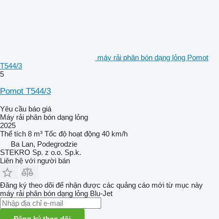
máy rải phân bón dạng lỏng Pomot
T544/3
5
Pomot T544/3
Yêu cầu báo giá
Máy rải phân bón dạng lỏng
2025
Thể tích
8 m³
Tốc độ hoạt động
40 km/h
Ba Lan, Podegrodzie
STEKRO Sp. z o.o. Sp.k.
Liên hệ với người bán
Đăng ký theo dõi để nhận được các quảng cáo mới từ mục này
máy rải phân bón dạng lỏng
Blu-Jet
Đăng ký theo dõi