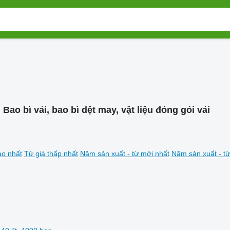
:
Bao bì vải, bao bì dệt may, vật liệu đóng gói vải
ao nhất
Từ giá thấp nhất
Năm sản xuất - từ mới nhất
Năm sản xuất - từ