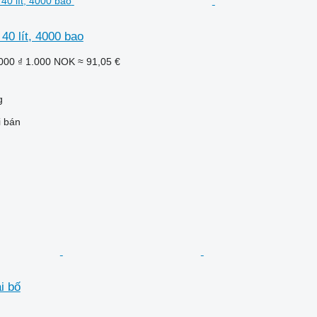
 40 lít, 4000 bao
000 ₫
1.000 NOK
≈ 91,05 €
g
i bán
i bố