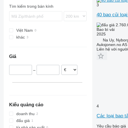
3
Tìm kiếm trong bán kính
40 bao củi loại
2.760.
Bao bì vải
Việt Nam
2025
khác
Na Uy, Nybor
Na Uy
Auksjonen.no AS
Liên hệ với ngườ
Hà Lan
Giá
–
Kiểu quảng cáo
4
doanh thu
Các loại bao tả
đấu giá
Yêu cầu báo giá
từ nhà sản xuất