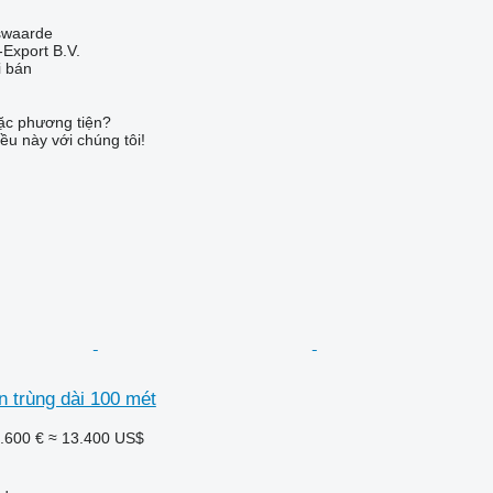
swaarde
-Export B.V.
i bán
c phương tiện?
ều này với chúng tôi!
n trùng dài 100 mét
.600 €
≈ 13.400 US$