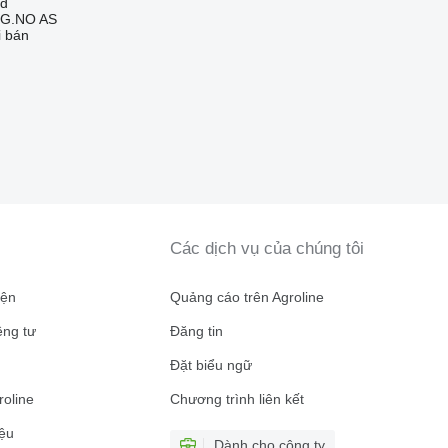
ld
G.NO AS
i bán
Các dịch vụ của chúng tôi
iện
Quảng cáo trên Agroline
êng tư
Đăng tin
n
Đặt biểu ngữ
roline
Chương trình liên kết
ệu
Dành cho công ty