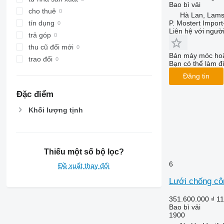
Bao bì vải
cho thuê
Hà Lan, Lam
P. Mostert Import
tín dụng
Liên hệ với ngườ
trả góp
thu cũ đổi mới
Bán máy móc hoặ
trao đổi
Bạn có thể làm đi
Đăng tin
Đặc điểm
Khối lượng tịnh
Thiếu một số bộ lọc?
6
Đề xuất thay đổi
Lưới chống cô
351.600.000 ₫
11
Bao bì vải
1900