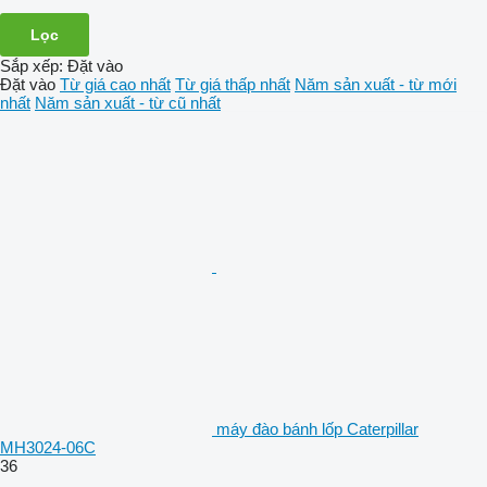
Lọc
Sắp xếp
:
Đặt vào
Đặt vào
Từ giá cao nhất
Từ giá thấp nhất
Năm sản xuất - từ mới
nhất
Năm sản xuất - từ cũ nhất
máy đào bánh lốp Caterpillar
MH3024-06C
36