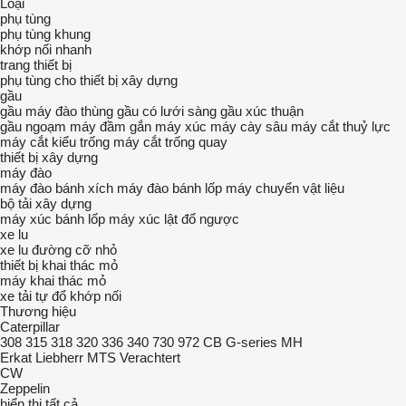
Loại
phụ tùng
phụ tùng khung
khớp nối nhanh
trang thiết bị
phụ tùng cho thiết bị xây dựng
gầu
gầu máy đào
thùng gầu có lưới sàng
gầu xúc thuận
gầu ngoạm
máy đầm gắn máy xúc
máy cày sâu
máy cắt thuỷ lực
máy cắt kiểu trống
máy cắt trống quay
thiết bị xây dựng
máy đào
máy đào bánh xích
máy đào bánh lốp
máy chuyển vật liệu
bộ tải xây dựng
máy xúc bánh lốp
máy xúc lật đổ ngược
xe lu
xe lu đường cỡ nhỏ
thiết bị khai thác mỏ
máy khai thác mỏ
xe tải tự đổ khớp nối
Thương hiệu
Caterpillar
308
315
318
320
336
340
730
972
CB
G-series
MH
Erkat
Liebherr
MTS
Verachtert
CW
Zeppelin
hiển thị tất cả