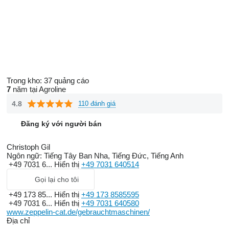
Trong kho:
37 quảng cáo
7
năm tại Agroline
4.8
110 đánh giá
Đăng ký với người bán
Christoph Gil
Ngôn ngữ:
Tiếng Tây Ban Nha, Tiếng Đức, Tiếng Anh
+49 7031 6...
Hiển thị
+49 7031 640514
Gọi lại cho tôi
+49 173 85...
Hiển thị
+49 173 8585595
+49 7031 6...
Hiển thị
+49 7031 640580
www.zeppelin-cat.de/gebrauchtmaschinen/
Địa chỉ