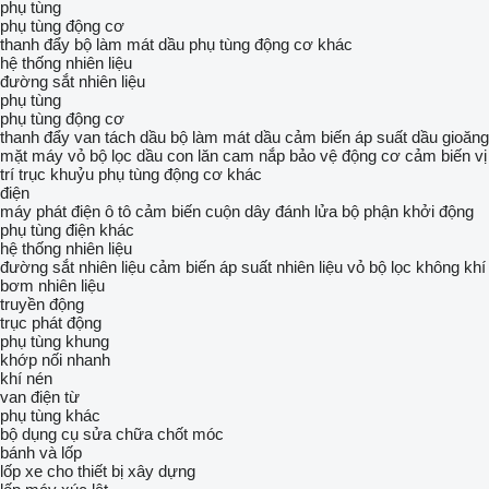
phụ tùng
phụ tùng động cơ
thanh đẩy
bộ làm mát dầu
phụ tùng động cơ khác
hệ thống nhiên liệu
đường sắt nhiên liệu
phụ tùng
phụ tùng động cơ
thanh đẩy
van tách dầu
bộ làm mát dầu
cảm biến áp suất dầu
gioăng
mặt máy
vỏ bộ lọc dầu
con lăn cam
nắp bảo vệ động cơ
cảm biến vị
trí trục khuỷu
phụ tùng động cơ khác
điện
máy phát điện ô tô
cảm biến
cuộn dây đánh lửa
bộ phận khởi động
phụ tùng điện khác
hệ thống nhiên liệu
đường sắt nhiên liệu
cảm biến áp suất nhiên liệu
vỏ bộ lọc không khí
bơm nhiên liệu
truyền động
trục phát động
phụ tùng khung
khớp nối nhanh
khí nén
van điện từ
phụ tùng khác
bộ dụng cụ sửa chữa
chốt móc
bánh và lốp
lốp xe cho thiết bị xây dựng