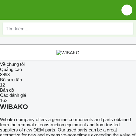
Về chúng tôi
Quảng cáo
8998
Bộ sưu tập
12
Bản đồ
Các đánh giá
162
WIBAKO
Wibako company offers a genuine components and parts obtained
from the removal of construction equipment and from trusted
suppliers of new OEM parts. Our used parts can be a great
alternative for new and expensive-sometimes exceeding the value of