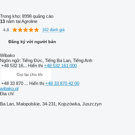
Trong kho:
8998 quảng cáo
13
năm tại Agroline
4.8
162 đánh giá
Đăng ký với người bán
Wibako
Ngôn ngữ:
Tiếng Đức, Tiếng Ba Lan, Tiếng Anh
+48 532 16...
Hiển thị
+48 532 161 000
Gọi lại cho tôi
+48 33 870 ...
Hiển thị
+48 33 870 42 00
wibako.pl
Địa chỉ
Ba Lan, Malopolskie, 34-231, Kojszówka, Juszczyn