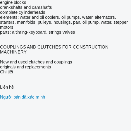
engine blocks
crankshafts and camshafts
complete cylinderheads
elements: water and oil coolers, oil pumps, water, alternators,
starters, manifolds, pulleys, housings, pan, oil pump, water, stepper
motors
parts: a timing-keyboard, strings valves
COUPLINGS AND CLUTCHES FOR CONSTRUCTION
MACHINERY
New and used clutches and couplings
originals and replacements
Chi tiết
Liên hệ
Người bán đã xác minh