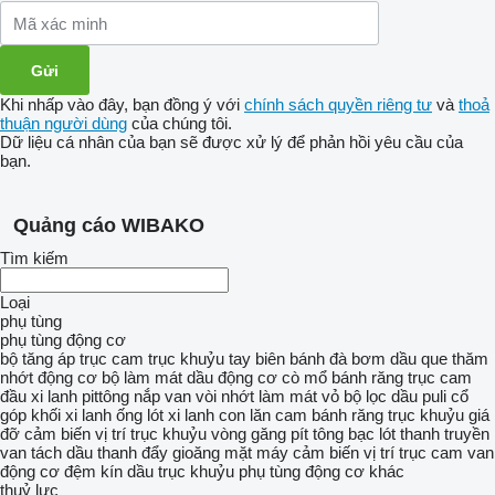
Khi nhấp vào đây, bạn đồng ý với
chính sách quyền riêng tư
và
thoả
thuận người dùng
của chúng tôi.
Dữ liệu cá nhân của bạn sẽ được xử lý để phản hồi yêu cầu của
bạn.
Quảng cáo WIBAKO
Tìm kiếm
Loại
phụ tùng
phụ tùng động cơ
bộ tăng áp
trục cam
trục khuỷu
tay biên
bánh đà
bơm dầu
que thăm
nhớt động cơ
bộ làm mát dầu
động cơ
cò mổ
bánh răng trục cam
đầu xi lanh
pittông
nắp van
vòi nhớt làm mát
vỏ bộ lọc dầu
puli
cổ
góp
khối xi lanh
ống lót xi lanh
con lăn cam
bánh răng trục khuỷu
giá
đỡ
cảm biến vị trí trục khuỷu
vòng găng pít tông
bạc lót thanh truyền
van tách dầu
thanh đẩy
gioăng mặt máy
cảm biến vị trí trục cam
van
động cơ
đệm kín dầu trục khuỷu
phụ tùng động cơ khác
thuỷ lực