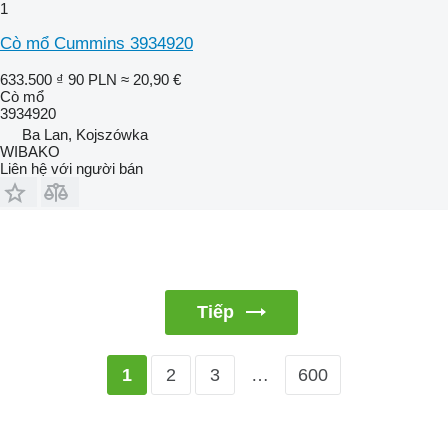
1
Cò mổ Cummins 3934920
633.500 ₫
90 PLN
≈ 20,90 €
Cò mổ
3934920
Ba Lan, Kojszówka
WIBAKO
Liên hệ với người bán
Tiếp
2
3
…
600
1