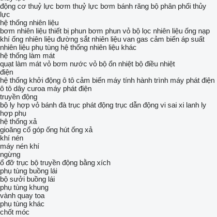
động cơ thuỷ lực
bơm thuỷ lực
bơm bánh răng
bộ phân phối thủy
lực
hệ thống nhiên liệu
bơm nhiên liệu
thiết bị phun
bơm phun
vỏ bộ lọc nhiên liệu
ống nạp
khí
ống nhiên liệu
đường sắt nhiên liệu
van gas
cảm biến áp suất
nhiên liệu
phụ tùng hệ thống nhiên liệu khác
hệ thống làm mát
quạt làm mát
vỏ bơm nước
vỏ bộ ổn nhiệt
bộ điều nhiệt
điện
hệ thống khởi động ô tô
cảm biến
máy tính hành trình
máy phát điện
ô tô
dây curoa máy phát điện
truyền động
bộ ly hợp
vỏ bánh đà
trục phát động
trục dẫn động
vi sai
xi lanh ly
hợp phụ
hệ thống xả
gioăng cổ góp ống hút
ống xả
khí nén
máy nén khí
ngừng
ổ đỡ trục
bộ truyền động bằng xích
phụ tùng buồng lái
bộ sưởi
buồng lái
phụ tùng khung
vành quay toa
phụ tùng khác
chốt móc