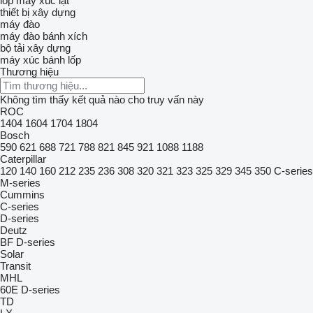
lốp máy xúc lật
thiết bị xây dựng
máy đào
máy đào bánh xích
bộ tải xây dựng
máy xúc bánh lốp
Thương hiệu
Không tìm thấy kết quả nào cho truy vấn này
ROC
1404
1604
1704
1804
Bosch
590
621
688
721
788
821
845
921
1088
1188
Caterpillar
120
140
160
212
235
236
308
320
321
323
325
329
345
350
C-series
M-series
Cummins
C-series
D-series
Deutz
BF
D-series
Solar
Transit
MHL
60E
D-series
TD