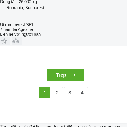
Dung tải.
26.000 kg
Romania, Bucharest
Utirom Invest SRL
7
năm tại Agroline
Liên hệ với người bán
Tiếp
2
3
4
1
Tìm thiết bị của đại lý Utirom Invest SRL trong các danh mục này