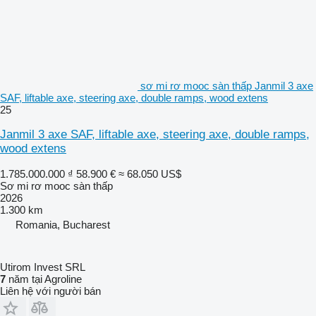
sơ mi rơ mooc sàn thấp Janmil 3 axe
SAF, liftable axe, steering axe, double ramps, wood extens
25
Janmil 3 axe SAF, liftable axe, steering axe, double ramps,
wood extens
1.785.000.000 ₫
58.900 €
≈ 68.050 US$
Sơ mi rơ mooc sàn thấp
2026
1.300 km
Romania, Bucharest
Utirom Invest SRL
7
năm tại Agroline
Liên hệ với người bán