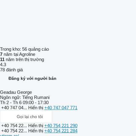
Trong kho:
56 quảng cáo
7
năm tại Agroline
11
năm trên thị trường
4.3
78 đánh giá
Đăng ký với người bán
Geadau George
Ngôn ngữ:
Tiếng Rumani
Th 2 - Th 6
09:00 - 17:30
+40 747 04...
Hiển thị
+40 747 047 771
Gọi lại cho tôi
+40 754 22...
Hiển thị
+40 754 221 290
+40 754 22...
Hiển thị
+40 754 221 284
utirom.ro/