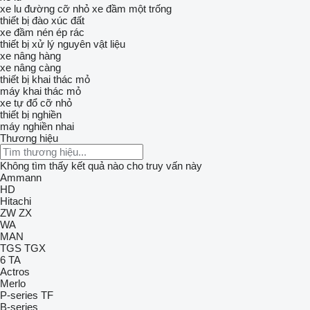
xe lu đường cỡ nhỏ
xe đầm một trống
thiết bị đào xúc đất
xe đầm nén ép rác
thiết bị xử lý nguyên vật liệu
xe nâng hàng
xe nâng càng
thiết bị khai thác mỏ
máy khai thác mỏ
xe tự đổ cỡ nhỏ
thiết bị nghiền
máy nghiền nhai
Thương hiệu
Không tìm thấy kết quả nào cho truy vấn này
Ammann
HD
Hitachi
ZW
ZX
WA
MAN
TGS
TGX
6
TA
Actros
Merlo
P-series
TF
B-series