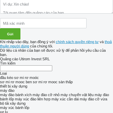
Khi nhấp vào đây, bạn đồng ý với
chính sách quyền riêng tư
và
thoả
thuận người dùng
của chúng tôi.
Dữ liệu cá nhân của bạn sẽ được xử lý để phản hồi yêu cầu của
bạn.
Quảng cáo Utirom Invest SRL
Tìm kiếm
Loại
đầu kéo
sơ mi rơ moóc
sơ mi rơ mooc ben
sơ mi rơ mooc sàn thấp
thiết bị xây dựng
máy đào
máy đào bánh xích
máy đào cỡ nhỏ
máy chuyển vật liệu
máy đào
bánh lốp
máy xúc đào liên hợp
máy xúc cần dài
máy đào cỡ vừa
bộ tải xây dựng
máy xúc bánh lốp
xe lu