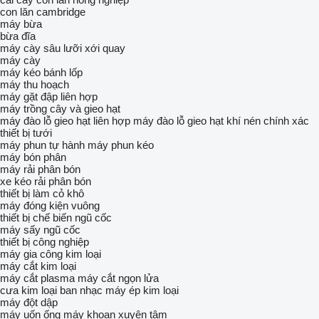
con lăn cambridge
máy bừa
bừa đĩa
máy cày sâu
lưỡi xới quay
máy cày
máy kéo bánh lốp
máy thu hoạch
máy gặt đập liên hợp
máy trồng cây và gieo hạt
máy đào lỗ gieo hạt liên hợp
máy đào lỗ gieo hạt khí nén chính xác
thiết bị tưới
máy phun tự hành
máy phun kéo
máy bón phân
máy rải phân bón
xe kéo rải phân bón
thiết bị làm cỏ khô
máy đóng kiện vuông
thiết bị chế biến ngũ cốc
máy sấy ngũ cốc
thiết bị công nghiệp
máy gia công kim loại
máy cắt kim loại
máy cắt plasma
máy cắt ngọn lửa
cưa kim loại ban nhạc
máy ép kim loại
máy đột dập
máy uốn ống
máy khoan xuyên tâm