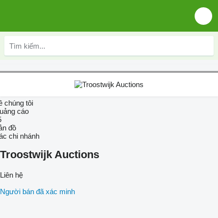
ề chúng tôi
uảng cáo
5
ản đồ
ác chi nhánh
Troostwijk Auctions
Liên hệ
Người bán đã xác minh