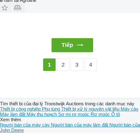
8
năm tại Agroline
Tiếp
2
3
4
1
Tìm thiết bị của đại lý Troostwijk Auctions trong các danh mục này
Thiết bị công nghiệp
Phụ tùng
Thiết bị xử lý nguyên vật liệu
Máy cày
Máy làm đất
Máy thu hoạch
Sơ mi rơ moóc
Rơ moóc
Ô tô
Xem thêm
Người bán của máy cày
Người bán của máy làm đất
Người bán của
John Deere