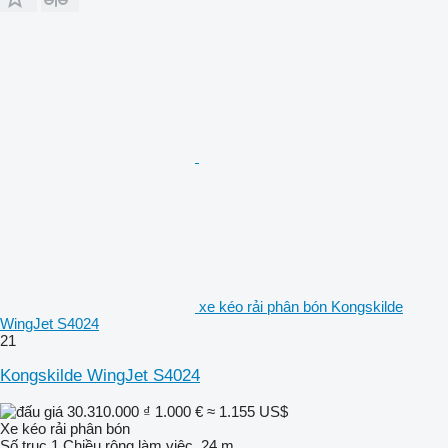
xe kéo rải phân bón Kongskilde
WingJet S4024
21
Kongskilde WingJet S4024
30.310.000 ₫
1.000 €
≈ 1.155 US$
Xe kéo rải phân bón
Số trục
1
Chiều rộng làm việc
24 m