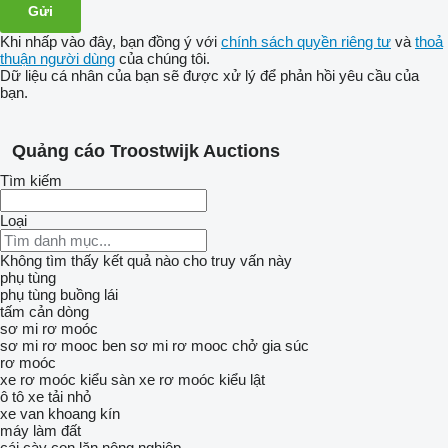
Khi nhấp vào đây, bạn đồng ý với
chính sách quyền riêng tư
và
thoả
thuận người dùng
của chúng tôi.
Dữ liệu cá nhân của bạn sẽ được xử lý để phản hồi yêu cầu của
bạn.
Quảng cáo Troostwijk Auctions
Tìm kiếm
Loại
Không tìm thấy kết quả nào cho truy vấn này
phụ tùng
phụ tùng buồng lái
tấm cản dòng
sơ mi rơ moóc
sơ mi rơ mooc ben
sơ mi rơ mooc chở gia súc
rơ moóc
xe rơ moóc kiểu sàn
xe rơ moóc kiểu lật
ô tô
xe tải nhỏ
xe van khoang kín
máy làm đất
cái cày
con lăn nông nghiệp