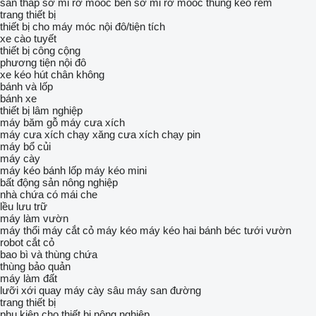
sàn thấp
sơ mi rơ mooc ben
sơ mi rơ moóc thùng kéo rèm
trang thiết bị
thiết bị cho máy móc nội đô/tiện tích
xe cào tuyết
thiết bị công cộng
phương tiện nội đô
xe kéo hút chân không
bánh và lốp
bánh xe
thiết bị lâm nghiệp
máy băm gỗ
máy cưa xích
máy cưa xích chạy xăng
cưa xích chạy pin
máy bổ củi
máy cày
máy kéo bánh lốp
máy kéo mini
bất động sản nông nghiệp
nhà chứa có mái che
lều lưu trữ
máy làm vườn
máy thổi
máy cắt cỏ máy kéo
máy kéo hai bánh
béc tưới vườn
robot cắt cỏ
bao bì và thùng chứa
thùng bảo quản
máy làm đất
lưỡi xới quay
máy cày sâu
máy san đường
trang thiết bị
phụ kiện cho thiết bị nông nghiệp