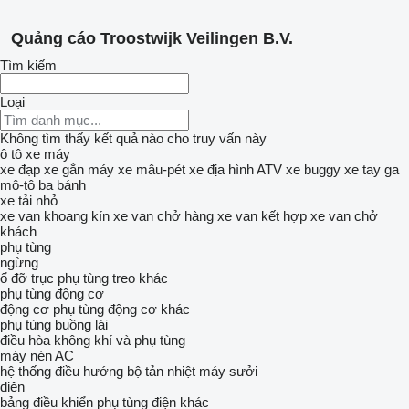
Quảng cáo Troostwijk Veilingen B.V.
Tìm kiếm
Loại
Không tìm thấy kết quả nào cho truy vấn này
ô tô
xe máy
xe đạp
xe gắn máy
xe mâu-pét
xe địa hình ATV
xe buggy
xe tay ga
mô-tô ba bánh
xe tải nhỏ
xe van khoang kín
xe van chở hàng
xe van kết hợp
xe van chở
khách
phụ tùng
ngừng
ổ đỡ trục
phụ tùng treo khác
phụ tùng động cơ
động cơ
phụ tùng động cơ khác
phụ tùng buồng lái
điều hòa không khí và phụ tùng
máy nén AC
hệ thống điều hướng
bộ tản nhiệt máy sưởi
điện
bảng điều khiển
phụ tùng điện khác