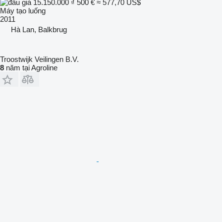
15.150.000 ₫
500 €
≈ 577,70 US$
Máy tạo luống
2011
Hà Lan, Balkbrug
Troostwijk Veilingen B.V.
8
năm tại Agroline