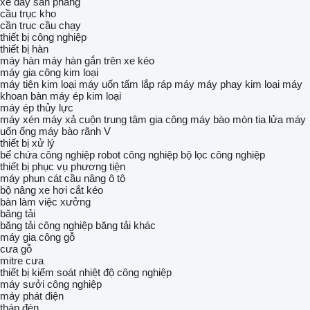
xe đẩy sàn phẳng
cầu trục kho
cần trục cầu chạy
thiết bị công nghiệp
thiết bị hàn
máy hàn
máy hàn gắn trên xe kéo
máy gia công kim loại
máy tiện kim loại
máy uốn tấm
lắp ráp máy
máy phay kim loại
máy
khoan bàn
máy ép kim loại
máy ép thủy lực
máy xén
máy xả cuộn
trung tâm gia công
máy bào mòn tia lửa
máy
uốn ống
máy bào rãnh V
thiết bị xử lý
bể chứa công nghiệp
robot công nghiệp
bộ lọc công nghiệp
thiết bị phục vụ phương tiện
máy phun cát
cầu nâng ô tô
bộ nâng xe hơi cắt kéo
bàn làm việc xưởng
băng tải
băng tải công nghiệp
băng tải khác
máy gia công gỗ
cưa gỗ
mitre cưa
thiết bị kiểm soát nhiệt độ công nghiệp
máy sưởi công nghiệp
máy phát điện
tháp đèn