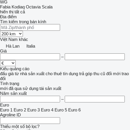
WG
Fabia
Kodiaq
Octavia
Scala
hiển thị tất cả
Địa điểm
Tìm kiếm trong bán kính
Việt Nam
khác
Hà Lan
Italia
Giá
–
Kiểu quảng cáo
đấu giá
từ nhà sản xuất
cho thuê
tín dụng
trả góp
thu cũ đổi mới
trao
đổi
Tình trạng
mới
đã qua sử dụng
tái sản xuất
Năm sản xuất
–
Euro
Euro 1
Euro 2
Euro 3
Euro 4
Euro 5
Euro 6
Agroline ID
Thiếu một số bộ lọc?