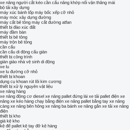
xe nâng người cắt kéo
cần cẩu nâng khớp nối
vận thăng mái
bộ tải xây dựng
máy xúc bánh lốp
máy bốc xếp cỡ nhỏ
máy móc xây dựng đường
máy cắt bê tông
máy cắt đường atfan
thiết bị đào xúc đất
máy đầm bàn
thiết bị bê tông
máy trộn bê tông
cần cẩu
cần cẩu di động
cẩu giàn
thiết bị công trình
giàn giáo
nhà vệ sinh di động
xe lu
xe lu đường cỡ nhỏ
thiết bị khoan
dụng cụ khoan rút lõi kim cương
thiết bị xử lý nguyên vật liệu
xe nâng hàng
xe nâng động cơ diesel
xe nâng pallet đứng lái
xe tải pallet điện
xe
nâng
xe kéo hàng chạy bằng điện
xe nâng pallet bằng tay
xe nâng
càng
xe nâng bên hông
xe nâng ba bánh
xe nâng gắn xe tải
xe nâng
điện
thiết bị kho
giá kệ kho
kệ để pallet
kệ tay đỡ
kệ hàng