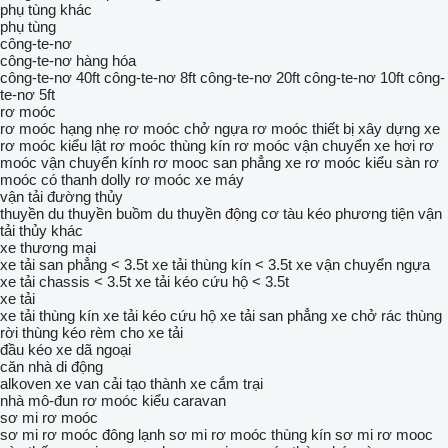
phụ tùng khác
phụ tùng
công-te-nơ
công-te-nơ hàng hóa
công-te-nơ 40ft
công-te-nơ 8ft
công-te-nơ 20ft
công-te-nơ 10ft
công-
te-nơ 5ft
rơ moóc
rơ moóc hạng nhẹ
rơ moóc chở ngựa
rơ moóc thiết bị xây dựng
xe
rơ moóc kiểu lật
rơ moóc thùng kín
rơ moóc vận chuyển xe hơi
rơ
moóc vận chuyển kính
rơ mooc san phẳng
xe rơ moóc kiểu sàn
rơ
moóc có thanh dolly
rơ moóc xe máy
vận tải đường thủy
thuyền
du thuyền buồm
du thuyền động cơ
tàu kéo
phương tiện vận
tải thủy khác
xe thương mại
xe tải san phẳng < 3.5t
xe tải thùng kín < 3.5t
xe vận chuyển ngựa
xe tải chassis < 3.5t
xe tải kéo cứu hộ < 3.5t
xe tải
xe tải thùng kín
xe tải kéo cứu hộ
xe tải san phẳng
xe chở rác thùng
rời
thùng kéo rèm cho xe tải
đầu kéo
xe dã ngoại
căn nhà di động
alkoven
xe van cải tạo thành xe cắm trại
nhà mô-đun
rơ moóc kiểu caravan
sơ mi rơ moóc
sơ mi rơ moóc đông lạnh
sơ mi rơ moóc thùng kín
sơ mi rơ mooc