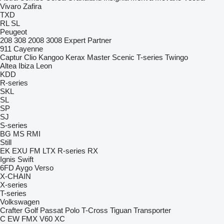
Vivaro
Zafira
TXD
RL
SL
Peugeot
208
308
2008
3008
Expert
Partner
911
Cayenne
Captur
Clio
Kangoo
Kerax
Master
Scenic
T-series
Twingo
Altea
Ibiza
Leon
KDD
R-series
SKL
SL
SP
SJ
S-series
BG
MS
RMI
Still
EK
EXU
FM
LTX
R-series
RX
Ignis
Swift
6FD
Aygo
Verso
X-CHAIN
X-series
T-series
Volkswagen
Crafter
Golf
Passat
Polo
T-Cross
Tiguan
Transporter
C
EW
FMX
V60
XC