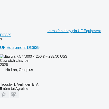
cưa xích chạy pin UF Equipment
DC839
9
UF Equipment DC839
7.577.000 ₫
250 €
≈ 288,90 US$
Cưa xích chạy pin
2026
Hà Lan, Cruquius
Troostwijk Veilingen B.V.
8
năm tại Agroline