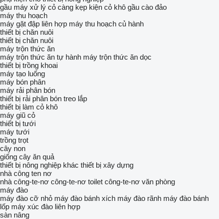
gầu máy xử lý cỏ
càng kẹp kiện cỏ khô
gầu cào đảo
máy thu hoạch
máy gặt đập liên hợp
máy thu hoạch củ hành
thiết bị chăn nuôi
thiết bị chăn nuôi
máy trộn thức ăn
máy trộn thức ăn tự hành
máy trộn thức ăn dọc
thiết bị trồng khoai
máy tạo luống
máy bón phân
máy rải phân bón
thiết bị rải phân bón treo lắp
thiết bị làm cỏ khô
máy giũ cỏ
thiết bị tưới
máy tưới
trồng trọt
cây non
giống cây ăn quả
thiết bị nông nghiệp khác
thiết bị xây dựng
nhà công ten nơ
nhà công-te-nơ
công-te-nơ toilet
công-te-nơ văn phòng
máy đào
máy đào cỡ nhỏ
máy đào bánh xích
máy đào rãnh
máy đào bánh
lốp
máy xúc đào liên hợp
sàn nâng