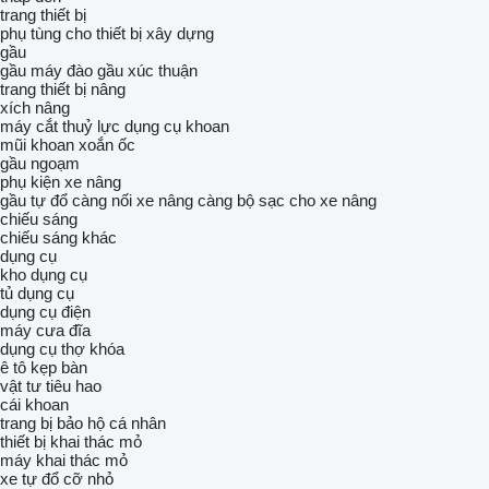
trang thiết bị
phụ tùng cho thiết bị xây dựng
gầu
gầu máy đào
gầu xúc thuận
trang thiết bị nâng
xích nâng
máy cắt thuỷ lực
dụng cụ khoan
mũi khoan xoắn ốc
gầu ngoạm
phụ kiện xe nâng
gầu tự đổ
càng nối xe nâng
càng
bộ sạc cho xe nâng
chiếu sáng
chiếu sáng khác
dụng cụ
kho dụng cụ
tủ dụng cụ
dụng cụ điện
máy cưa đĩa
dụng cụ thợ khóa
ê tô kẹp bàn
vật tư tiêu hao
cái khoan
trang bị bảo hộ cá nhân
thiết bị khai thác mỏ
máy khai thác mỏ
xe tự đổ cỡ nhỏ