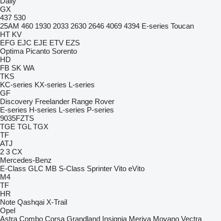
Daily
GX
437
530
25AM
460
1930
2033
2630
2646
4069
4394
E-series
Toucan
HT
KV
EFG
EJC
EJE
ETV
EZS
Optima
Picanto
Sorento
HD
FB
SK
WA
TKS
KC-series
KX-series
L-series
GF
Discovery
Freelander
Range Rover
E-series
H-series
L-series
P-series
9035FZTS
TGE
TGL
TGX
TF
ATJ
2
3
CX
Mercedes-Benz
E-Class
GLC
MB
S-Class
Sprinter
Vito
eVito
M4
TF
HR
Note
Qashqai
X-Trail
Opel
Astra
Combo
Corsa
Grandland
Insignia
Meriva
Movano
Vectra