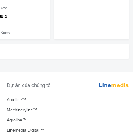
gược
00 ₫
, Sumy
Dự án của chúng tôi
Autoline™
Machineryline™
Agroline™
Linemedia Digital ™