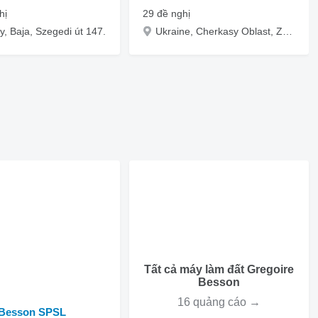
hị
29 đề nghị
, Baja, Szegedi út 147.
Ukraine, Cherkasy Oblast, Zolotonosha, ul. Zhashkovskaya, 3
Tất cả máy làm đất Gregoire
Besson
16 quảng cáo →
 Besson SPSL