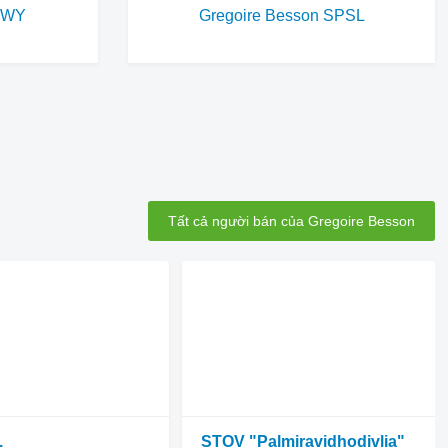
RWY
Gregoire Besson SPSL
Tất cả người bán của Gregoire Besson
.
STOV "Palmiravidhodivlia"