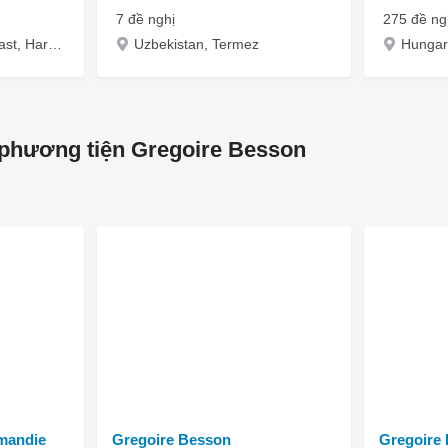
7 đề nghị
275 đề ng
Ukraine, Kharkiv Oblast, Harkov, ul. Enakievskaya, 19
Uzbekistan, Termez
Hungary
phương tiện Gregoire Besson
mandie
Gregoire Besson
Gregoire