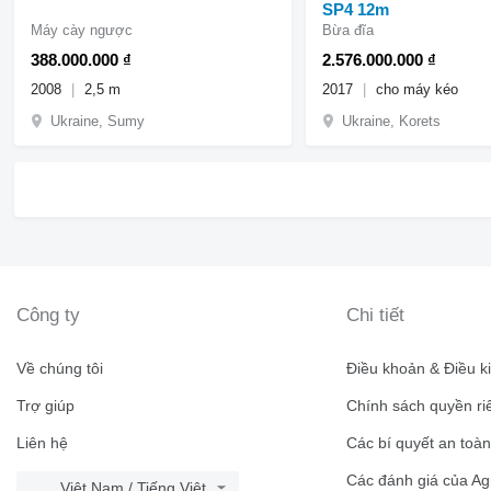
SP4 12m
Máy cày ngược
Bừa đĩa
388.000.000 ₫
2.576.000.000 ₫
2008
2,5 m
2017
cho máy kéo
Ukraine, Sumy
Ukraine, Korets
Công ty
Chi tiết
Về chúng tôi
Điều khoản & Điều k
Trợ giúp
Chính sách quyền ri
Liên hệ
Các bí quyết an toà
Các đánh giá của Ag
Việt Nam / Tiếng Việt