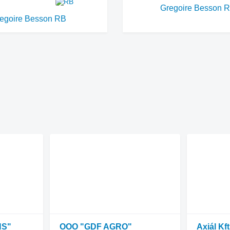
Gregoire Besson 
egoire Besson RB
NS"
OOO "GDF AGRO"
Axiál Kft