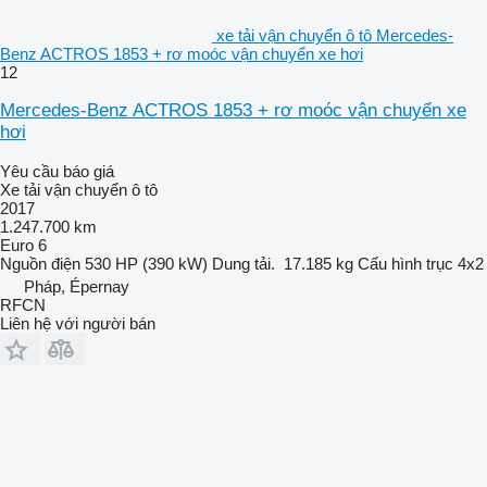
xe tải vận chuyển ô tô Mercedes-
Benz ACTROS 1853 + rơ moóc vận chuyển xe hơi
12
Mercedes-Benz ACTROS 1853 + rơ moóc vận chuyển xe
hơi
Yêu cầu báo giá
Xe tải vận chuyển ô tô
2017
1.247.700 km
Euro 6
Nguồn điện
530 HP (390 kW)
Dung tải.
17.185 kg
Cấu hình trục
4x2
Pháp, Épernay
RFCN
Liên hệ với người bán