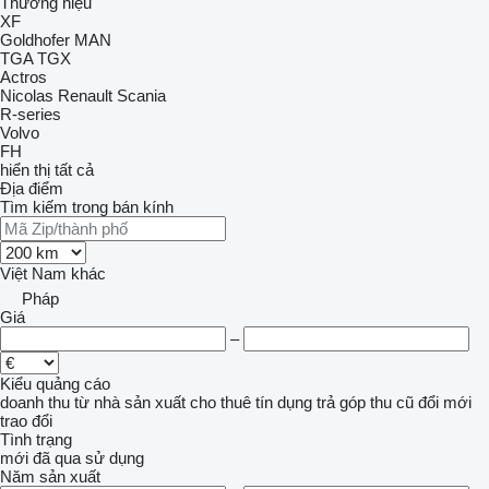
Thương hiệu
XF
Goldhofer
MAN
TGA
TGX
Actros
Nicolas
Renault
Scania
R-series
Volvo
FH
hiển thị tất cả
Địa điểm
Tìm kiếm trong bán kính
Việt Nam
khác
Pháp
Giá
–
Kiểu quảng cáo
doanh thu
từ nhà sản xuất
cho thuê
tín dụng
trả góp
thu cũ đổi mới
trao đổi
Tình trạng
mới
đã qua sử dụng
Năm sản xuất