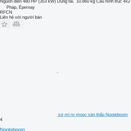
Nguồn điện
480 HP (353 kW)
Dung tải.
10.860 kg
Cấu hình trục
4x2
Pháp, Épernay
RFCN
Liên hệ với người bán
sơ mi rơ mooc sàn thấp Nooteboom
4
Nooteboom