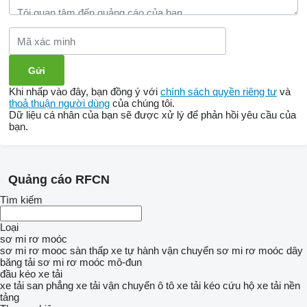
Khi nhấp vào đây, bạn đồng ý với
chính sách quyền riêng tư
và
thoả thuận người dùng
của chúng tôi.
Dữ liệu cá nhân của bạn sẽ được xử lý để phản hồi yêu cầu của
bạn.
Quảng cáo RFCN
Tìm kiếm
Loại
sơ mi rơ moóc
sơ mi rơ mooc sàn thấp
xe tự hành vận chuyển
sơ mi rơ moóc dây
băng tải
sơ mi rơ moóc mô-đun
đầu kéo
xe tải
xe tải san phẳng
xe tải vận chuyển ô tô
xe tải kéo cứu hộ
xe tải nền
tảng