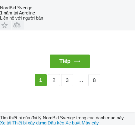
NordBid Sverige
1
năm tại Agroline
Liên hệ với người bán
Tiếp
2
3
…
8
1
Tìm thiết bị của đại lý NordBid Sverige trong các danh mục này
Xe tải
Thiết bị xây dựng
Đầu kéo
Xe buýt
Máy cày