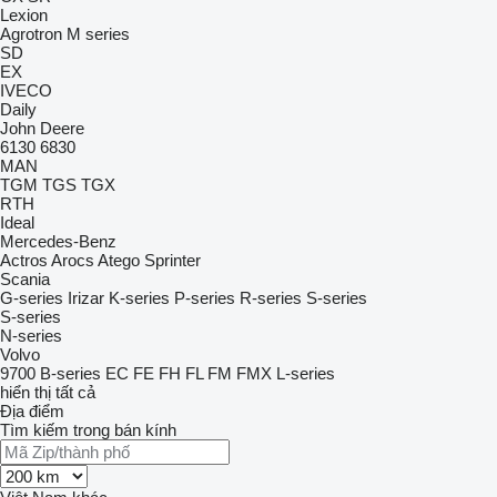
Lexion
Agrotron
M series
SD
EX
IVECO
Daily
John Deere
6130
6830
MAN
TGM
TGS
TGX
RTH
Ideal
Mercedes-Benz
Actros
Arocs
Atego
Sprinter
Scania
G-series
Irizar
K-series
P-series
R-series
S-series
S-series
N-series
Volvo
9700
B-series
EC
FE
FH
FL
FM
FMX
L-series
hiển thị tất cả
Địa điểm
Tìm kiếm trong bán kính