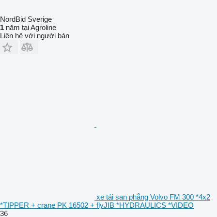
NordBid Sverige
1
năm tại Agroline
Liên hệ với người bán
xe tải san phẳng Volvo FM 300 *4x2
*TIPPER + crane PK 16502 + flyJIB *HYDRAULICS *VIDEO
36