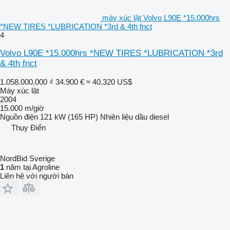
máy xúc lật Volvo L90E *15.000hrs
*NEW TIRES *LUBRICATION *3rd & 4th fnct
4
Volvo L90E *15.000hrs *NEW TIRES *LUBRICATION *3rd
& 4th fnct
1.058.000.000 ₫
34.900 €
≈ 40.320 US$
Máy xúc lật
2004
15.000 m/giờ
Nguồn điện
121 kW (165 HP)
Nhiên liệu
dầu diesel
Thụy Điển
NordBid Sverige
1
năm tại Agroline
Liên hệ với người bán