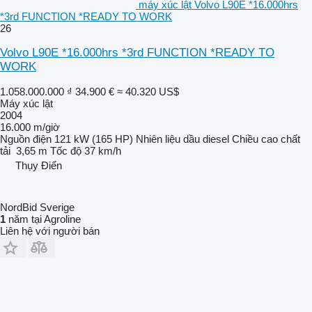
máy xúc lật Volvo L90E *16.000hrs
*3rd FUNCTION *READY TO WORK
26
Volvo L90E *16.000hrs *3rd FUNCTION *READY TO
WORK
1.058.000.000 ₫
34.900 €
≈ 40.320 US$
Máy xúc lật
2004
16.000 m/giờ
Nguồn điện
121 kW (165 HP)
Nhiên liệu
dầu diesel
Chiều cao chất
tải
3,65 m
Tốc độ
37 km/h
Thụy Điển
NordBid Sverige
1
năm tại Agroline
Liên hệ với người bán