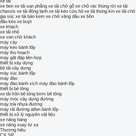
xe tải
xe ben
xe tải san phẳng
xe tải chở gỗ
xe chở rác thùng rời
xe tải
chassis
xe tải đông lạnh
xe tải kéo cứu hộ
xe tải thùng kín
xe tải chở
gia súc
xe tải bán kem
xe chở xăng dầu
xe bồn
đầu kéo
xe buýt
xe khách
xe tải nhỏ
xe van chở khách
máy cày
máy kéo bánh lốp
máy thu hoạch
máy gặt đập liên hợp
thiết bị xây dựng
bộ tải xây dựng
máy xúc bánh lốp
máy đào
máy đào bánh xích
máy đào bánh lốp
thiết bị bê tông
xe tải trộn bê tông
bơm bê tông
máy móc xây dựng đường
máy trải nhựa đường
máy rải đường atfan bánh lốp
thiết bị xử lý nguyên vật liệu
xe nâng hàng
xe nâng xoay từ xa
Thương hiệu
CX
SR