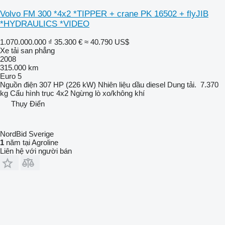
Volvo FM 300 *4x2 *TIPPER + crane PK 16502 + flyJIB
*HYDRAULICS *VIDEO
1.070.000.000 ₫
35.300 €
≈ 40.790 US$
Xe tải san phẳng
2008
315.000 km
Euro 5
Nguồn điện
307 HP (226 kW)
Nhiên liệu
dầu diesel
Dung tải.
7.370
kg
Cấu hình trục
4x2
Ngừng
lò xo/không khí
Thụy Điển
NordBid Sverige
1
năm tại Agroline
Liên hệ với người bán