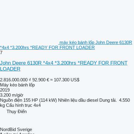
máy kéo bánh lốp John Deere 6130R
*4x4 *3.200hrs *READY FOR FRONT LOADER
7
John Deere 6130R *4x4 *3.200hrs *READY FOR FRONT
LOADER
2.816.000.000 ₫
92.900 €
≈ 107.300 US$
Máy kéo bánh lốp
2019
3.200 m/giờ
Nguồn điện
155 HP (114 kW)
Nhiên liệu
dầu diesel
Dung tải.
4.550
kg
Cấu hình trục
4x4
Thụy Điển
NordBid Sverige