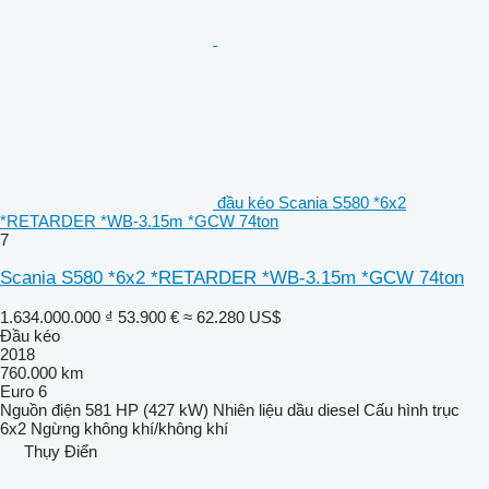
đầu kéo Scania S580 *6x2
*RETARDER *WB-3.15m *GCW 74ton
7
Scania S580 *6x2 *RETARDER *WB-3.15m *GCW 74ton
1.634.000.000 ₫
53.900 €
≈ 62.280 US$
Đầu kéo
2018
760.000 km
Euro 6
Nguồn điện
581 HP (427 kW)
Nhiên liệu
dầu diesel
Cấu hình trục
6x2
Ngừng
không khí/không khí
Thụy Điển