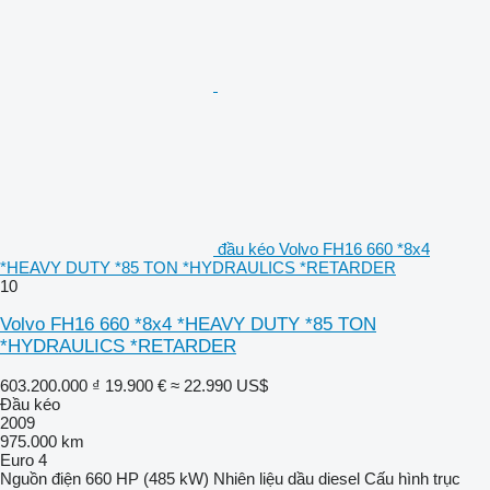
đầu kéo Volvo FH16 660 *8x4
*HEAVY DUTY *85 TON *HYDRAULICS *RETARDER
10
Volvo FH16 660 *8x4 *HEAVY DUTY *85 TON
*HYDRAULICS *RETARDER
603.200.000 ₫
19.900 €
≈ 22.990 US$
Đầu kéo
2009
975.000 km
Euro 4
Nguồn điện
660 HP (485 kW)
Nhiên liệu
dầu diesel
Cấu hình trục