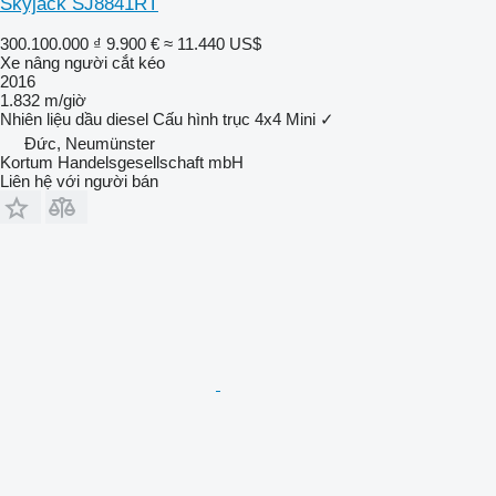
Skyjack SJ8841RT
300.100.000 ₫
9.900 €
≈ 11.440 US$
Xe nâng người cắt kéo
2016
1.832 m/giờ
Nhiên liệu
dầu diesel
Cấu hình trục
4x4
Mini
✓
Đức, Neumünster
Kortum Handelsgesellschaft mbH
Liên hệ với người bán