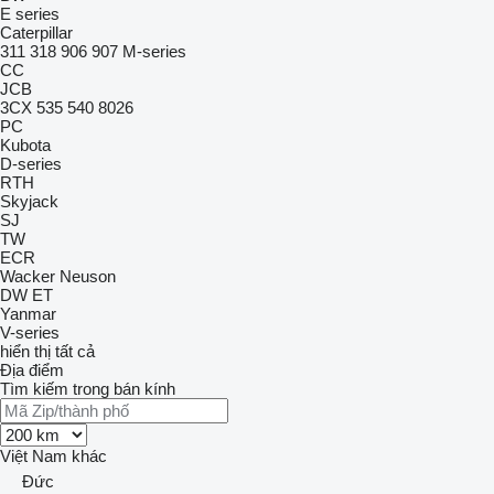
E series
Caterpillar
311
318
906
907
M-series
CC
JCB
3CX
535
540
8026
PC
Kubota
D-series
RTH
Skyjack
SJ
TW
ECR
Wacker Neuson
DW
ET
Yanmar
V-series
hiển thị tất cả
Địa điểm
Tìm kiếm trong bán kính
Việt Nam
khác
Đức