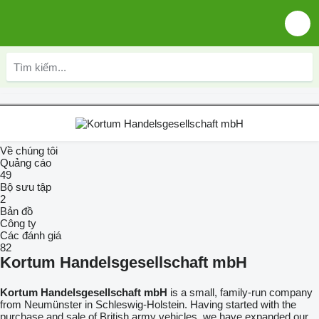
Về chúng tôi
Quảng cáo
49
Bộ sưu tập
2
Bản đồ
Công ty
Các đánh giá
82
Kortum Handelsgesellschaft mbH
Kortum Handelsgesellschaft mbH
is a small, family-run company
from Neumünster in Schleswig-Holstein. Having started with the
purchase and sale of British army vehicles, we have expanded our