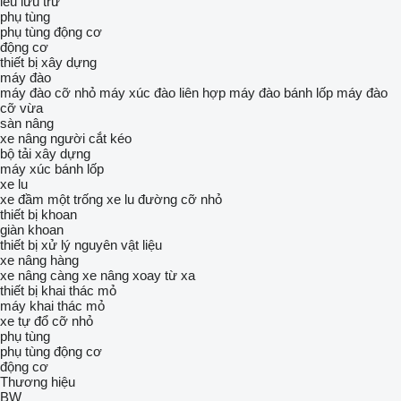
lều lưu trữ
phụ tùng
phụ tùng động cơ
động cơ
thiết bị xây dựng
máy đào
máy đào cỡ nhỏ
máy xúc đào liên hợp
máy đào bánh lốp
máy đào
cỡ vừa
sàn nâng
xe nâng người cắt kéo
bộ tải xây dựng
máy xúc bánh lốp
xe lu
xe đầm một trống
xe lu đường cỡ nhỏ
thiết bị khoan
giàn khoan
thiết bị xử lý nguyên vật liệu
xe nâng hàng
xe nâng càng
xe nâng xoay từ xa
thiết bị khai thác mỏ
máy khai thác mỏ
xe tự đổ cỡ nhỏ
phụ tùng
phụ tùng động cơ
động cơ
Thương hiệu
BW