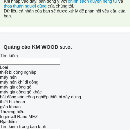
Khi nhấp vào đây, bạn đồng ý với
chính sách quyền riêng tư
và
thoả thuận người dùng
của chúng tôi.
Dữ liệu cá nhân của bạn sẽ được xử lý để phản hồi yêu cầu của
bạn.
Quảng cáo KM WOOD s.r.o.
Tìm kiếm
Loại
thiết bị công nghiệp
máy nén
máy nén khí di động
máy gia công gỗ
máy gia công gỗ khác
bất động sản công nghiệp
thiết bị xây dựng
thiết bị khoan
giàn khoan
Thương hiệu
Ingersoll Rand
MEZ
Địa điểm
Tìm kiếm trong bán kính