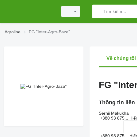
Agroline
FG "Inter-Agro-Baza"
Về chúng tôi
FG "Inte
Thông tin liên
Serhii Makukha
+380 93 875...
Hiể
+380 93 875...
Hiể