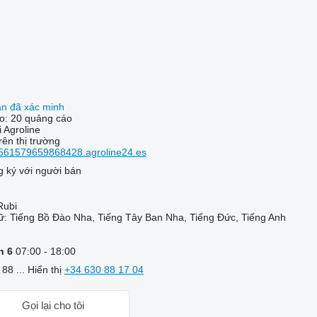
án đã xác minh
ho:
20 quảng cáo
 Agroline
ên thị trường
561579659868428.agroline24.es
 ký với người bán
Rubi
ữ:
Tiếng Bồ Đào Nha, Tiếng Tây Ban Nha, Tiếng Đức, Tiếng Anh
h 6
07:00 - 18:00
88 ...
Hiển thị
+34 630 88 17 04
Gọi lại cho tôi