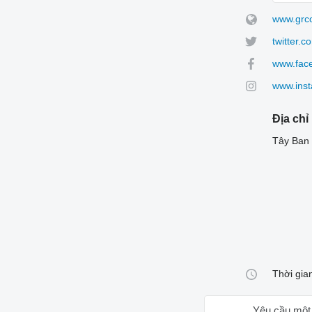
www.grc
twitter
www.fac
www.ins
Địa chỉ
Tây Ban N
Thời gia
Yêu cầu một