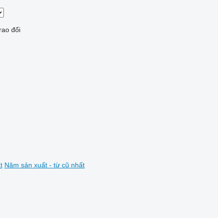
rao đổi
t
Năm sản xuất - từ cũ nhất