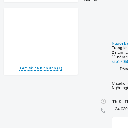
Người b
Trong k
2
năm tại
11
năm tr
site1705
Xem tất cả hình ảnh (1)
Đăng
Claudio 
Ngôn ng
Th 2 - T
+34 630 