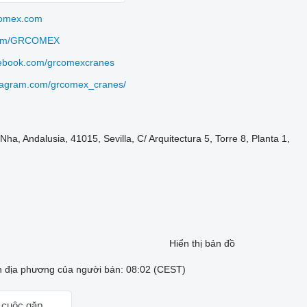
omex.com
.com/GRCOMEX
ebook.com/grcomexcranes
tagram.com/grcomex_cranes/
ha, Andalusia, 41015, Sevilla, C/ Arquitectura 5, Torre 8, Planta 1,
Hiển thị bản đồ
n địa phương của người bán: 08:02 (CEST)
 cuộc gặp