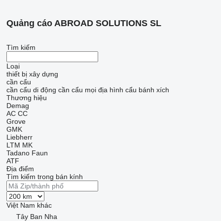
Quảng cáo ABROAD SOLUTIONS SL
Tìm kiếm
Loại
thiết bị xây dựng
cần cẩu
cần cẩu di động
cần cẩu mọi địa hình
cẩu bánh xích
Thương hiệu
Demag
AC
CC
Grove
GMK
Liebherr
LTM
MK
Tadano Faun
ATF
Địa điểm
Tìm kiếm trong bán kính
Việt Nam
khác
Tây Ban Nha