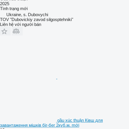
2025
Tình trạng
mới
Ukraine, s. Dubovychi
TOV "Dubovickiy zavod silgosptehniki"
Liên hệ với người bán
gầu xúc thuận Ківш для
завантаження мішків біг-бег 2куб.м. mới