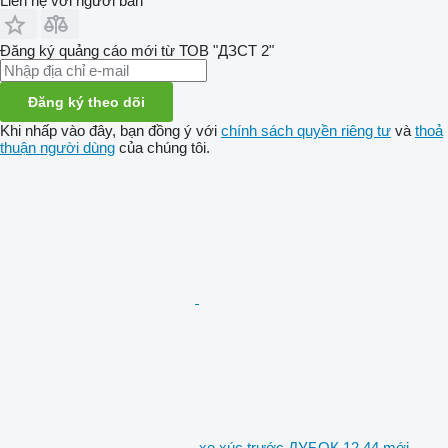
Liên hệ với người bán
Đăng ký quảng cáo mới từ ТОВ "ДЗСТ 2"
Đăng ký theo dõi
Khi nhấp vào đây, bạn đồng ý với
chính sách quyền riêng tư
và
thoả
thuận người dùng
của chúng tôi.
xe xúc trước ДУБОК 12.44 mới