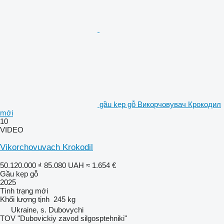
gầu kẹp gỗ Викорчовувач Крокодил
mới
10
VIDEO
Vikorchovuvach Krokodil
50.120.000 ₫
85.080 UAH
≈ 1.654 €
Gầu kẹp gỗ
2025
Tình trạng
mới
Khối lượng tịnh
245 kg
Ukraine, s. Dubovychi
TOV "Dubovickiy zavod silgosptehniki"