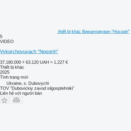
thiết bị khác Викорчовувач “Носоріг”
5
VIDEO
Vykorchovuvach “Nosorih”
37.180.000 ₫
63.120 UAH
≈ 1.227 €
Thiết bị khác
2025
Tình trạng
mới
Ukraine, s. Dubovychi
TOV "Dubovickiy zavod silgosptehniki"
Liên hệ với người bán