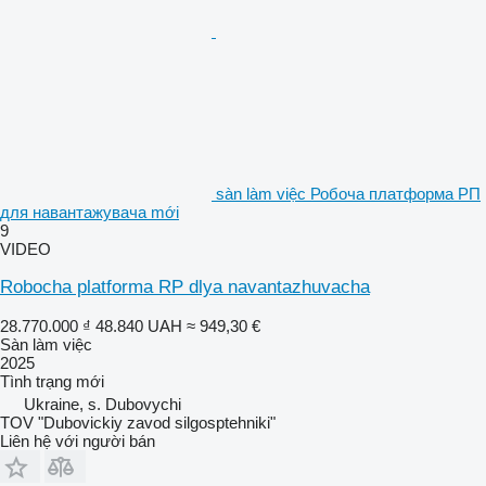
sàn làm việc Робоча платформа РП
для навантажувача mới
9
VIDEO
Robocha platforma RP dlya navantazhuvacha
28.770.000 ₫
48.840 UAH
≈ 949,30 €
Sàn làm việc
2025
Tình trạng
mới
Ukraine, s. Dubovychi
TOV "Dubovickiy zavod silgosptehniki"
Liên hệ với người bán