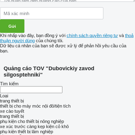
Khi nhấp vào đây, bạn đồng ý với
chính sách quyền riêng tư
và
thoả
thuận người dùng
của chúng tôi.
Dữ liệu cá nhân của bạn sẽ được xử lý để phản hồi yêu cầu của
bạn.
Quảng cáo TOV "Dubovickiy zavod
silgosptehniki"
Tìm kiếm
Loại
trang thiết bị
thiết bị cho máy móc nội đô/tiện tích
xe cào tuyết
trang thiết bị
phụ kiện cho thiết bị nông nghiệp
xe xúc trước
càng kẹp kiện cỏ khô
phụ kiện thiết bị lâm nghiệp