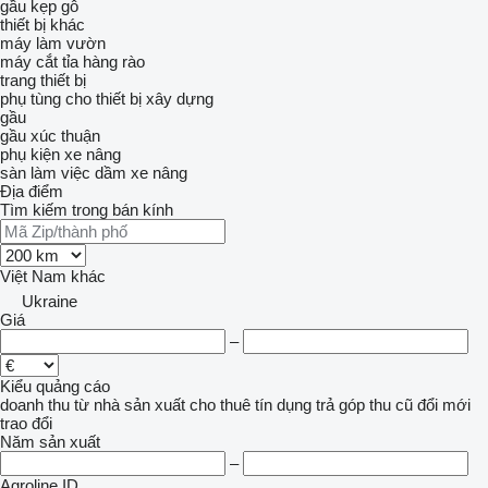
gầu kẹp gỗ
thiết bị khác
máy làm vườn
máy cắt tỉa hàng rào
trang thiết bị
phụ tùng cho thiết bị xây dựng
gầu
gầu xúc thuận
phụ kiện xe nâng
sàn làm việc
dầm xe nâng
Địa điểm
Tìm kiếm trong bán kính
Việt Nam
khác
Ukraine
Giá
–
Kiểu quảng cáo
doanh thu
từ nhà sản xuất
cho thuê
tín dụng
trả góp
thu cũ đổi mới
trao đổi
Năm sản xuất
–
Agroline ID