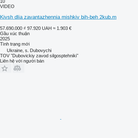
10
VIDEO
Kivsh dlia zavantazhennia mishkiv bih-beh 2kub.m
57.690.000 ₫
97.920 UAH
≈ 1.903 €
Gầu xúc thuận
2025
Tình trạng
mới
Ukraine, s. Dubovychi
TOV "Dubovickiy zavod silgosptehniki"
Liên hệ với người bán