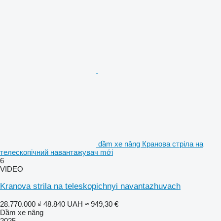
dầm xe nâng Кранова стріла на
телескопічний навантажувач mới
6
VIDEO
Kranova strila na teleskopichnyi navantazhuvach
28.770.000 ₫
48.840 UAH
≈ 949,30 €
Dầm xe nâng
2025