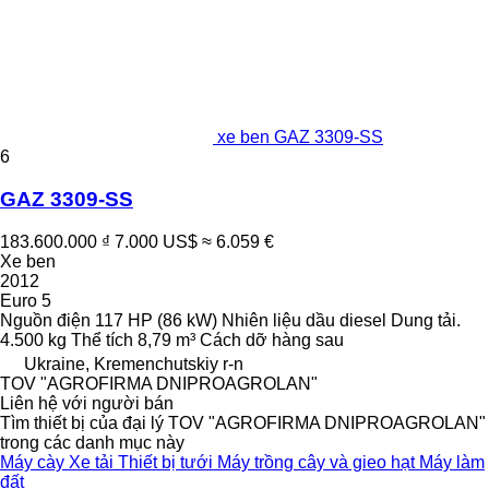
xe ben GAZ 3309-SS
6
GAZ 3309-SS
183.600.000 ₫
7.000 US$
≈ 6.059 €
Xe ben
2012
Euro 5
Nguồn điện
117 HP (86 kW)
Nhiên liệu
dầu diesel
Dung tải.
4.500 kg
Thể tích
8,79 m³
Cách dỡ hàng
sau
Ukraine, Kremenchutskiy r-n
TOV "AGROFIRMA DNIPROAGROLAN"
Liên hệ với người bán
Tìm thiết bị của đại lý TOV "AGROFIRMA DNIPROAGROLAN"
trong các danh mục này
Máy cày
Xe tải
Thiết bị tưới
Máy trồng cây và gieo hạt
Máy làm
đất