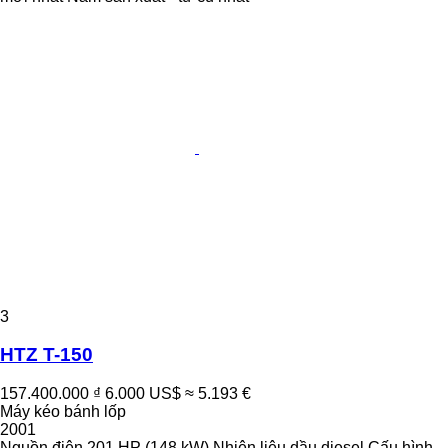
3
HTZ T-150
157.400.000 ₫
6.000 US$
≈ 5.193 €
Máy kéo bánh lốp
2001
Nguồn điện
201 HP (148 kW)
Nhiên liệu
dầu diesel
Cấu hình