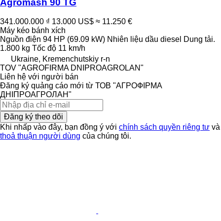
Agromash 90 TG
341.000.000 ₫
13.000 US$
≈ 11.250 €
Máy kéo bánh xích
Nguồn điện
94 HP (69.09 kW)
Nhiên liệu
dầu diesel
Dung tải.
1.800 kg
Tốc độ
11 km/h
Ukraine, Kremenchutskiy r-n
TOV "AGROFIRMA DNIPROAGROLAN"
Liên hệ với người bán
Đăng ký quảng cáo mới từ ТОВ "АГРОФІРМА
ДНІПРОАГРОЛАН"
Đăng ký theo dõi
Khi nhấp vào đây, bạn đồng ý với
chính sách quyền riêng tư
và
thoả thuận người dùng
của chúng tôi.