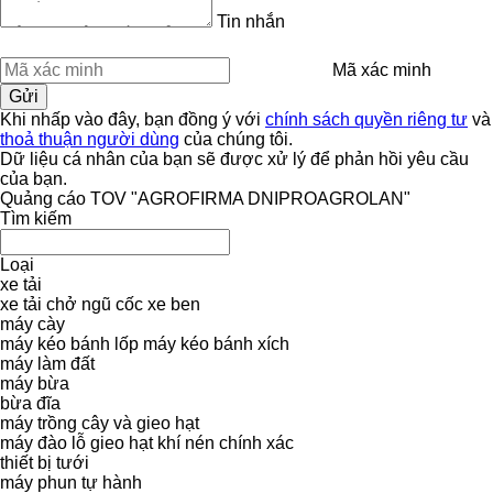
Tin nhắn
Mã xác minh
Khi nhấp vào đây, bạn đồng ý với
chính sách quyền riêng tư
và
thoả thuận người dùng
của chúng tôi.
Dữ liệu cá nhân của bạn sẽ được xử lý để phản hồi yêu cầu
của bạn.
Quảng cáo TOV "AGROFIRMA DNIPROAGROLAN"
Tìm kiếm
Loại
xe tải
xe tải chở ngũ cốc
xe ben
máy cày
máy kéo bánh lốp
máy kéo bánh xích
máy làm đất
máy bừa
bừa đĩa
máy trồng cây và gieo hạt
máy đào lỗ gieo hạt khí nén chính xác
thiết bị tưới
máy phun tự hành