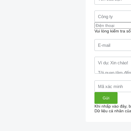
Vui lòng kiểm tra s
Khi nhấp vào đây, 
Dữ liệu cá nhân củ