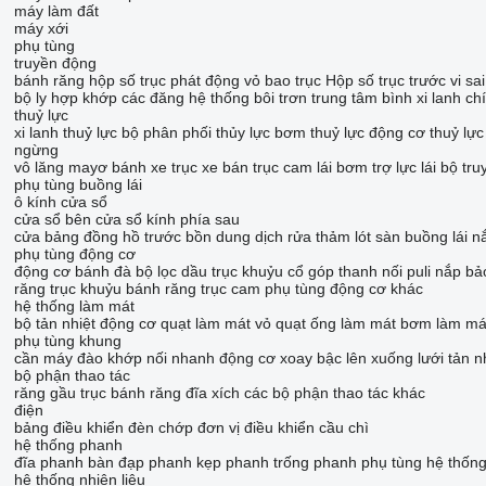
máy làm đất
máy xới
phụ tùng
truyền động
bánh răng hộp số
trục phát động
vỏ bao trục
Hộp số
trục trước
vi sai
bộ ly hợp
khớp các đăng
hệ thống bôi trơn trung tâm
bình xi lanh ch
thuỷ lực
xi lanh thuỷ lực
bộ phân phối thủy lực
bơm thuỷ lực
động cơ thuỷ lực
ngừng
vô lăng
mayơ bánh xe
trục xe
bán trục
cam lái
bơm trợ lực lái
bộ tru
phụ tùng buồng lái
ô kính cửa sổ
cửa sổ bên
cửa sổ kính phía sau
cửa
bảng đồng hồ trước
bồn dung dịch rửa
thảm lót sàn
buồng lái
n
phụ tùng động cơ
động cơ
bánh đà
bộ lọc dầu
trục khuỷu
cổ góp
thanh nối
puli
nắp bả
răng trục khuỷu
bánh răng trục cam
phụ tùng động cơ khác
hệ thống làm mát
bộ tản nhiệt động cơ
quạt làm mát
vỏ quạt
ống làm mát
bơm làm má
phụ tùng khung
cần máy đào
khớp nối nhanh
động cơ xoay
bậc lên xuống
lưới tản n
bộ phận thao tác
răng gầu
trục
bánh răng đĩa xích
các bộ phận thao tác khác
điện
bảng điều khiển
đèn chớp
đơn vị điều khiển
cầu chì
hệ thống phanh
đĩa phanh
bàn đạp phanh
kẹp phanh
trống phanh
phụ tùng hệ thốn
hệ thống nhiên liệu