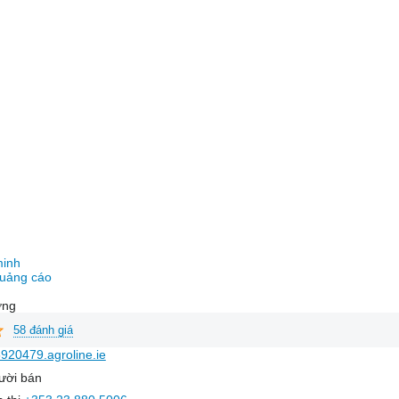
minh
uảng cáo
ờng
58 đánh giá
920479.agroline.ie
ười bán