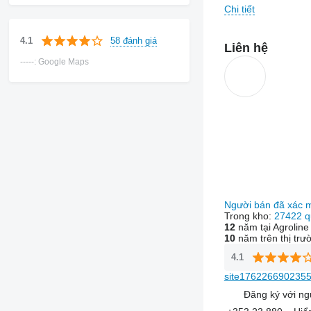
Chi tiết
58 đánh giá
4.1
Liên hệ
-----: Google Maps
Người bán đã xác 
Trong kho:
27422 q
12
năm tại Agroline
10
năm trên thị trư
4.1
site1762266902355
Đăng ký với ng