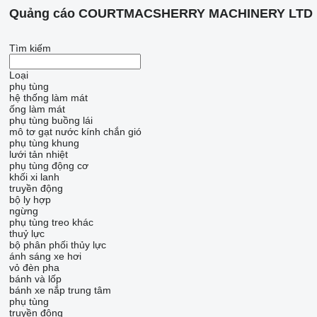
Quảng cáo COURTMACSHERRY MACHINERY LTD
Tìm kiếm
Loại
phụ tùng
hệ thống làm mát
ống làm mát
phụ tùng buồng lái
mô tơ gạt nước kính chắn gió
phụ tùng khung
lưới tản nhiệt
phụ tùng động cơ
khối xi lanh
truyền động
bộ ly hợp
ngừng
phụ tùng treo khác
thuỷ lực
bộ phân phối thủy lực
ánh sáng xe hơi
vỏ đèn pha
bánh và lốp
bánh xe
nắp trung tâm
phụ tùng
truyền động