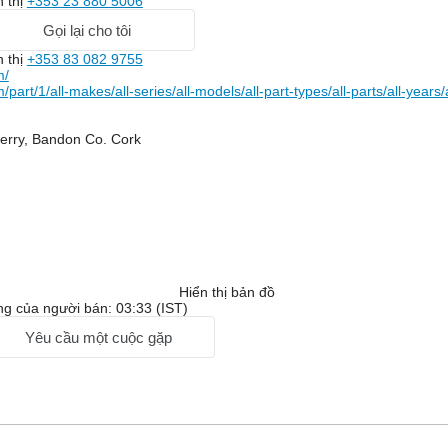
n thị
+353 23 880 5006
Gọi lại cho tôi
n thị
+353 83 082 9755
m/
part/1/all-makes/all-series/all-models/all-part-types/all-parts/all-yea
erry, Bandon Co. Cork
Hiển thị bản đồ
ng của người bán: 03:33 (IST)
Yêu cầu một cuộc gặp