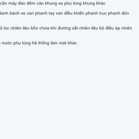
cần máy đào
đệm cản
khung xe
phụ tùng khung khác
 lanh bánh xe
van phanh tay
van điều khiển phanh
trục phanh
đòn
ộ lọc nhiên liệu
bồn chứa khí
đường sắt nhiên liệu
bộ điều áp nhiên
m nước
phụ tùng hệ thống làm mát khác