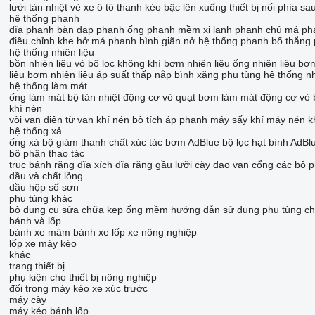
lưới tản nhiệt
vè xe ô tô
thanh kéo
bậc lên xuống
thiết bị nối phía sa
hệ thống phanh
đĩa phanh
bàn đạp phanh
ống phanh mềm
xi lanh phanh chủ
má ph
điều chỉnh khe hở má phanh
bình giãn nở hệ thống phanh
bố thắng
hệ thống nhiên liệu
bồn nhiên liệu
vỏ bộ lọc không khí
bơm nhiên liệu
ống nhiên liệu
bơ
liệu
bơm nhiên liệu áp suất thấp
nắp bình xăng
phụ tùng hệ thống nh
hệ thống làm mát
ống làm mát
bộ tản nhiệt động cơ
vỏ quạt
bơm làm mát động cơ
vỏ 
khí nén
vòi
van điện từ
van khí nén
bộ tích áp phanh
máy sấy khí
máy nén k
hệ thống xả
ống xả
bộ giảm thanh
chất xúc tác
bơm AdBlue
bộ lọc hạt
bình AdBl
bộ phận thao tác
trục
bánh răng đĩa xích
đĩa
răng gầu
lưỡi cày
dao
van cổng
các bộ p
dầu và chất lỏng
dầu hộp số
sơn
phụ tùng khác
bộ dụng cụ sửa chữa
kẹp ống mềm
hướng dẫn sử dụng
phụ tùng
ch
bánh và lốp
bánh xe
mâm bánh xe
lốp xe nông nghiệp
lốp xe máy kéo
khác
trang thiết bị
phụ kiện cho thiết bị nông nghiệp
đối trọng máy kéo
xe xúc trước
máy cày
máy kéo bánh lốp