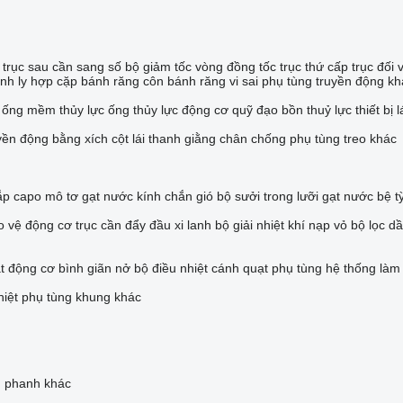
trục sau
cần sang số
bộ giảm tốc
vòng đồng tốc
trục thứ cấp
trục đối
ính ly hợp
cặp bánh răng côn
bánh răng vi sai
phụ tùng truyền động kh
ống mềm thủy lực
ống thủy lực
động cơ quỹ đạo
bồn thuỷ lực
thiết bị l
yền động bằng xích
cột lái
thanh giằng
chân chống
phụ tùng treo khác
ắp capo
mô tơ gạt nước kính chắn gió
bộ sưởi trong
lưỡi gạt nước
bệ t
o vệ động cơ
trục cần đẩy
đầu xi lanh
bộ giải nhiệt khí nạp
vỏ bộ lọc d
t động cơ
bình giãn nở
bộ điều nhiệt
cánh quạt
phụ tùng hệ thống làm
hiệt
phụ tùng khung khác
g phanh khác