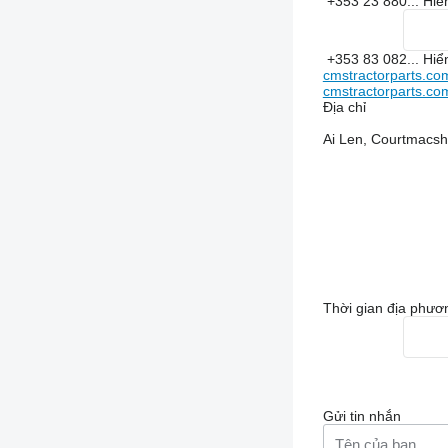
+353 23 880...
Hiể
+353 83 082...
Hiể
cmstractorparts.co
cmstractorparts.com/
Địa chỉ
Ai Len, Courtmacsh
Thời gian địa phươ
Gửi tin nhắn