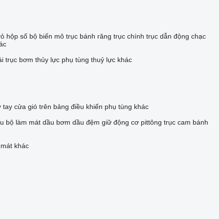
vỏ hộp số
bộ biến mô
trục bánh răng
trục chính
trục dẫn động
chạc
ác
ái
trục bơm thủy lực
phụ tùng thuỷ lực khác
ỳ tay
cửa gió trên bảng điều khiển
phụ tùng khác
ầu
bộ làm mát dầu
bơm dầu
đệm giữ động cơ
pittông
trục cam
bánh
 mát khác