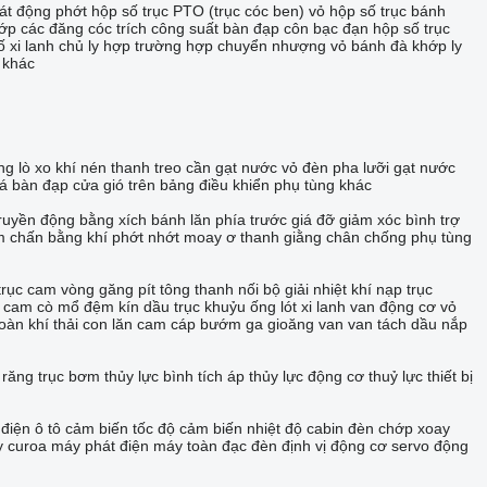
hát động
phớt hộp số
trục PTO (trục cóc ben)
vỏ hộp số
trục bánh
ớp các đăng
cóc trích công suất
bàn đạp côn
bạc đạn hộp số
trục
ố
xi lanh chủ ly hợp
trường hợp chuyển nhượng
vỏ bánh đà
khớp ly
 khác
ng
lò xo khí nén
thanh treo cần gạt nước
vỏ đèn pha
lưỡi gạt nước
á bàn đạp
cửa gió trên bảng điều khiển
phụ tùng khác
ruyền động bằng xích
bánh lăn phía trước
giá đỡ giảm xóc
bình trợ
m chấn bằng khí
phớt nhớt moay ơ
thanh giằng
chân chống
phụ tùng
trục cam
vòng găng pít tông
thanh nối
bộ giải nhiệt khí nạp
trục
c cam
cò mổ
đệm kín dầu trục khuỷu
ống lót xi lanh
van động cơ
vỏ
hoàn khí thải
con lăn cam
cáp bướm ga
gioăng van
van tách dầu
nắp
 răng
trục bơm thủy lực
bình tích áp thủy lực
động cơ thuỷ lực
thiết bị
điện ô tô
cảm biến tốc độ
cảm biến nhiệt độ cabin
đèn chớp xoay
y curoa máy phát điện
máy toàn đạc
đèn định vị
động cơ servo
động