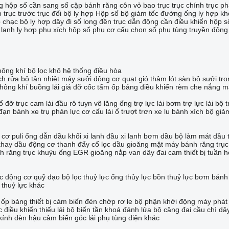
g hộp số
cần sang số
cặp bánh răng côn
vỏ bao trục
trục chính
trục p
p
trục trước
trục đối
bộ ly hợp
Hộp số
bộ giảm tốc
đường ống ly hợp
kh
p
chạc bộ ly hợp
dây đi số
long đền
trục dẫn động
cần điều khiển hộp s
i lanh ly hợp phụ
xích hộp số phụ
cơ cấu chọn số
phụ tùng truyền động
hông khí
bộ lọc khô hệ thống điều hòa
ch rửa
bộ tản nhiệt máy sưởi
động cơ quạt gió
thảm lót sàn
bộ sưởi tro
không khí buồng lái
giá đỡ cốc
tấm ốp bảng điều khiển
rèm che nắng
m
ổ đỡ trục
cam lái
đầu rô tuyn
vô lăng
ống trợ lực lái
bơm trợ lực lái
bộ t
đạn bánh xe
trụ phản lực
cơ cấu lái
ổ trượt trơn
xe lu bánh xích
bộ giả
 cơ
puli
ống dẫn dầu
khối xi lanh
đầu xi lanh
bơm dầu
bộ làm mát dầu
khay dầu động cơ
thanh đẩy
cổ lọc dầu
gioăng mặt máy
bánh răng trụ
h răng trục khuỷu
ống EGR
gioăng nắp van
dây đai cam
thiết bị tuần 
c
động cơ quỹ đạo
bộ lọc thuỷ lực
ống thủy lực
bồn thuỷ lực
bơm bánh
 thuỷ lực khác
 ốp bảng thiết bị
cảm biến
đèn chớp
rơ le
bộ phận khởi động
máy phát 
 điều khiển thiếu lái
bộ biến tần
khoá đánh lửa
bộ căng đai
cầu chì
dâ
kính đèn hậu
cảm biến góc lái
phụ tùng điện khác