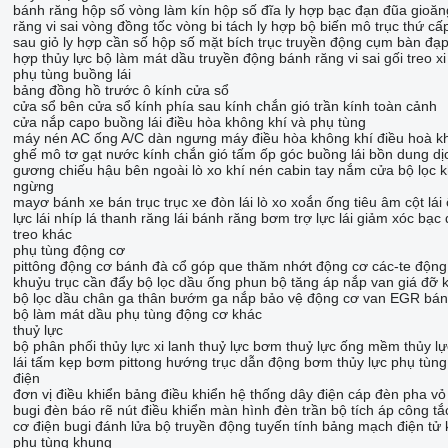
bánh răng hộp số
vòng làm kín hộp số
đĩa ly hợp
bạc đạn đũa
gioăn
răng
vi sai
vòng đồng tốc
vòng bi tách ly hợp
bộ biến mô
trục thứ cấ
sau
giỏ ly hợp
cần số hộp số
mặt bích trục truyền động
cụm bàn đạ
hợp thủy lực
bộ làm mát dầu truyền động
bánh răng vi sai
gối treo
x
phụ tùng buồng lái
bảng đồng hồ trước
ô kính cửa sổ
cửa sổ bên
cửa sổ kính phía sau
kính chắn gió
trần kính toàn cảnh
cửa
nắp capo
buồng lái
điều hòa không khí và phụ tùng
máy nén AC
ống A/C
dàn ngưng máy điều hòa không khí
điều hoà k
ghế
mô tơ gạt nước kính chắn gió
tấm ốp góc buồng lái
bồn dung dị
gương chiếu hậu bên ngoài
lò xo khí nén cabin
tay nắm cửa
bộ lọc 
ngừng
mayơ bánh xe
bán trục
trục xe
đòn lái
lò xo xoắn
ống tiêu âm
cột lái
lực lái
nhíp lá
thanh răng lái
bánh răng bơm trợ lực lái
giảm xóc
bạc 
treo khác
phụ tùng động cơ
pittông
động cơ
bánh đà
cổ góp
que thăm nhớt động cơ
các-te động
khuỷu
trục cần đẩy
bộ lọc dầu
ống phun
bộ tăng áp
nắp van
giá đỡ
bộ lọc dầu
chân ga
thân bướm ga
nắp bảo vệ động cơ
van EGR
bán
bộ làm mát dầu
phụ tùng động cơ khác
thuỷ lực
bộ phân phối thủy lực
xi lanh thuỷ lực
bơm thuỷ lực
ống mềm thủy lự
lái
tấm kẹp
bơm pittong hướng trục
dẫn động bơm thủy lực
phụ tùng
điện
đơn vị điều khiển
bảng điều khiển
hệ thống dây điện
cáp
đèn pha
vỏ
bugi
đèn báo rẽ
nút điều khiển
màn hình
đèn trần
bộ tích áp
công tắc
cơ điện
bugi đánh lửa
bộ truyền động tuyến tính
bảng mạch điện tử
phụ tùng khung