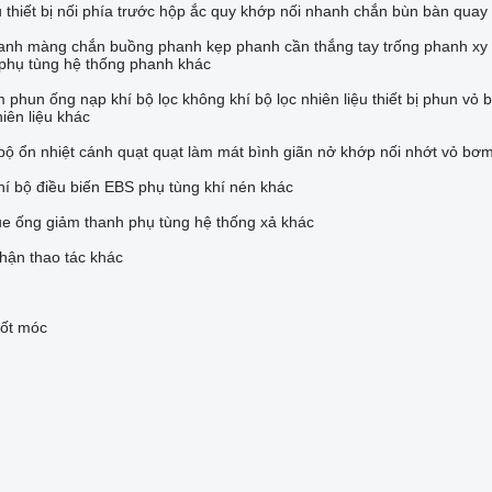
u
thiết bị nối phía trước
hộp ắc quy
khớp nối nhanh
chắn bùn
bàn quay
anh
màng chắn buồng phanh
kẹp phanh
cần thắng tay
trống phanh
xy
phụ tùng hệ thống phanh khác
m phun
ống nạp khí
bộ lọc không khí
bộ lọc nhiên liệu
thiết bị phun
vỏ b
iên liệu khác
bộ ổn nhiệt
cánh quạt
quạt làm mát
bình giãn nở
khớp nối nhớt
vỏ bơ
hí
bộ điều biến EBS
phụ tùng khí nén khác
ue
ống giảm thanh
phụ tùng hệ thống xả khác
hận thao tác khác
ốt móc