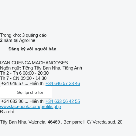
Trong kho:
3 quảng cáo
2
năm tại Agroline
Đăng ký với người bán
IZAN CUENCA MACHANCOSES
Ngôn ngữ:
Tiếng Tây Ban Nha, Tiếng Anh
Th 2 - Th 6
08:00 - 20:30
Th 7 - CN
09:00 - 14:30
+34 646 57 ...
Hiển thị
+34 646 57 28 46
Gọi lại cho tôi
+34 633 96 ...
Hiển thị
+34 633 96 42 55
www.facebook.com/profile.php
Địa chỉ
Tây Ban Nha, Valencia, 46469 , Beniparrell, C/ Vereda sud, 20