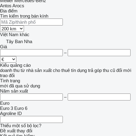
Meiller
Mercedes-Benz
Antos
Arocs
Địa điểm
Tìm kiếm trong bán kính
Việt Nam
khác
Tây Ban Nha
Giá
–
Kiểu quảng cáo
doanh thu
từ nhà sản xuất
cho thuê
tín dụng
trả góp
thu cũ đổi mới
trao đổi
Tình trạng
mới
đã qua sử dụng
Năm sản xuất
–
Euro
Euro 3
Euro 6
Agroline ID
Thiếu một số bộ lọc?
Đề xuất thay đổi
Kết quả tìm kiếm: