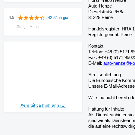
Horst Fredo Henze
Auto-Henze
Dieselstraße 6+8a
31228 Peine
42 đánh giá
4.5
-----: Google Maps
Handelsregister: HRA 
Registergericht: Peine
Kontakt
Telefon: +49 (0) 5171 9
Fax: +49 (0) 5171 9902
E-Mail:
auto-henze@t-o
Streitschlichtung
Die Europäische Kommiss
Unsere E-Mail-Adresse
Wir sind nicht bereit od
Xem tất cả hình ảnh (1)
Haftung für Inhalte
Als Diensteanbieter si
sind wir als Diensteanb
die auf eine rechtswidri