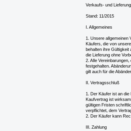
Verkaufs- und Lieferun
Stand: 11/2015
I. Allgemeines
1. Unsere allgemeinen V
Käufers, die von unser
behalten ihre Gültigke
die Lieferung ohne Vor
2. Alle Vereinbarungen
festgehalten. Abänderu
gilt auch für die Abände
II. Vertragsschluß
1. Der Käufer ist an d
Kaufvertrag ist wirksa
gültigen Fristen schrift
verpflichtet, dem Vertra
2. Der Käufer kann Rech
III. Zahlung