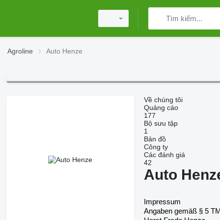
Agroline
Auto Henze
Về chúng tôi
Quảng cáo
177
Bộ sưu tập
1
Bản đồ
Công ty
Các đánh giá
42
Auto Henz
Impressum
Angaben gemäß § 5 T