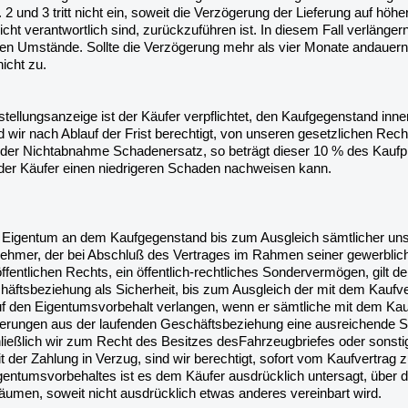
 2 und 3 tritt nicht ein, soweit die Verzögerung der Lieferung auf hö
 nicht verantwortlich sind, zurückzuführen ist. In diesem Fall verläng
n Umstände. Sollte die Verzögerung mehr als vier Monate andauern,
icht zu.
stellungsanzeige ist der Käufer verpflichtet, den Kaufgegenstand inn
 wir nach Ablauf der Frist berechtigt, von unseren gesetzlichen Re
 der Nichtabnahme Schadenersatz, so beträgt dieser 10 % des Kaufpre
 der Käufer einen niedrigeren Schaden nachweisen kann.
s Eigentum an dem Kaufgegenstand bis zum Ausgleich sämtlicher uns
hmer, der bei Abschluß des Vertrages im Rahmen seiner gewerblichen
öffentlichen Rechts, ein öffentlich-rechtliches Sondervermögen, gilt
häftsbeziehung als Sicherheit, bis zum Ausgleich der mit dem Kau
uf den Eigentumsvorbehalt verlangen, wenn er sämtliche mit dem Kau
derungen aus der laufenden Geschäftsbeziehung eine ausreichende Si
hließlich wir zum Recht des Besitzes desFahrzeugbriefes oder sonstig
 der Zahlung in Verzug, sind wir berechtigt, sofort vom Kaufvertrag 
gentumsvorbehaltes ist es dem Käufer ausdrücklich untersagt, über d
äumen, soweit nicht ausdrücklich etwas anderes vereinbart wird.