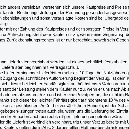
 nicht anders vereinbart, verstehen sich unsere Kaufpreise und Preise
m Tag der Rechnungsstellung in der Rechnung gesondert ausgewiese
ür Nebenleistungen und sonst verauslagte Kosten sind bei Übergabe 
llig.
ufer mit der Zahlung des Kaufpreises und der sonstigen Preise in V
 zur Aufrechnung steht dem Käufer nur zu, wenn seine Gegenansprüche
nes Zurückbehaltungsrechtes ist er nur berechtigt, soweit sein Gege
und Lieferfristen vereinbart werden, ist dieses schriftlich festzuhalt
 Lieferfristen beginnen mit Vertragsschluß.
e Liefertermine oder Lieferfristen mehr als 10 Tage, bei Nutzfahrze
 Mit Zugang der schriftlichen Aufforderung beginnt der Verzug. Ist d
sich dieser bei leichter Fahrlässigkeit auf höchstens 5 % des verein
statt der Leistung stehen dem Käufer nur zu, wenn er uns nach Ablau
hadenersatzanspruch zu und ist er eine Privatperson, die nicht im 
ränkt sich dieser bei leichter Fahrlässigkeit auf höchstens 10 % des 
 aus- geschlossen. Außer bei vorsätzlichem Handeln, ist der Scha
ngsbegren- zungen treten auch ein, wenn uns die Lieferung bei Eintr
n der Schaden auch bei rechtzeitiger Lieferung eingetreten wäre.
der die Lieferfrist verbindlich vereinbart, tritt unser Verzug bereits mi
 Käufers gelten die in Abs. 2 dargestellten Haftungsbeschränkungen