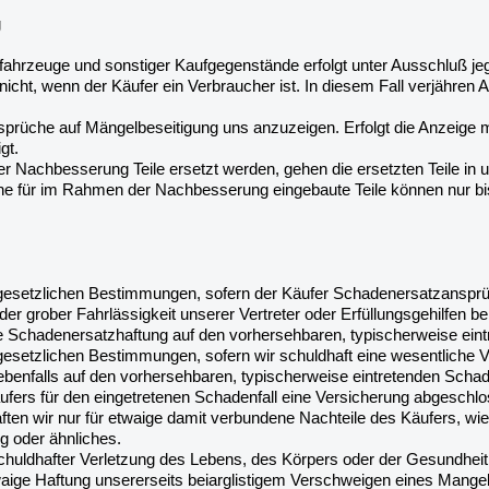
g
tfahrzeuge und sonstiger Kaufgegenstände erfolgt unter Ausschluß je
cht, wenn der Käufer ein Verbraucher ist. In diesem Fall verjähre
sprüche auf Mängelbeseitigung uns anzuzeigen. Erfolgt die Anzeige m
gt.
 Nachbesserung Teile ersetzt werden, gehen die ersetzten Teile in 
 für im Rahmen der Nachbesserung eingebaute Teile können nur bis
 gesetzlichen Bestimmungen, sofern der Käufer Schadenersatzansprüch
der grober Fahrlässigkeit unserer Vertreter oder Erfüllungsgehilfen b
die Schadenersatzhaftung auf den vorhersehbaren, typischerweise ein
esetzlichen Bestimmungen, sofern wir schuldhaft eine wesentliche Vert
benfalls auf den vorhersehbaren, typischerweise eintretenden Schad
äufers für den eingetretenen Schadenfall eine Versicherung abges
ften wir nur für etwaige damit verbundene Nachteile des Käufers, wi
g oder ähnliches.
chuldhafter Verletzung des Lebens, des Körpers oder der Gesundheit
twaige Haftung unsererseits beiarglistigem Verschweigen eines Mange