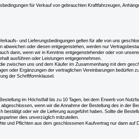
gsbedingungen für Verkauf von gebrauchten Kraftfahrzeugen, Anhäng
erkaufs- und Lieferungsbedingungen gelten für alle von uns geschlo
en abweichen oder diesen entgegenstehen, werden nur Vertragsbesta
it auch dann, wenn wir in Kenntnis entgegenstehender oder von uns
behalt ausführen oder Leistungen entgegennehmen.
, die zwischen uns und dem Käufer im Zusammenhang mit dem geschlos
ngen oder Ergänzungen der vertraglichen Vereinbarungen bedürfen zur
rung der Schriftformklausel.
ie Bestellung im Höchstfall bis zu 10 Tagen, bei dem Erwerb von Nu
m abgeschlossen, wenn wir die Annahme der Bestellung des in der Bes
lich bestätigt oder wir die Lieferung ausgeführt haben. Sollte die Bes
gspartner dies unverzüglich mitzuteilen.
te und Pflichten aus dem geschlossenen Kaufvertrag nur dann auf Dr