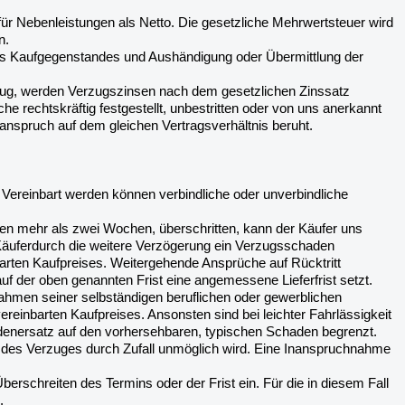
 für Nebenleistungen als Netto. Die gesetzliche Mehrwertsteuer wird
n.
des Kaufgegenstandes und Aushändigung oder Übermittlung der
erzug, werden Verzugszinsen nach dem gesetzlichen Zinssatz
 rechtskräftig festgestellt, unbestritten oder von uns anerkannt
nanspruch auf dem gleichen Vertragsverhältnis beruht.
en. Vereinbart werden können verbindliche oder unverbindliche
ugen mehr als zwei Wochen, überschritten, kann der Käufer uns
em Käuferdurch die weitere Verzögerung ein Verzugsschaden
barten Kaufpreises. Weitergehende Ansprüche auf Rücktritt
f der oben genannten Frist eine angemessene Lieferfrist setzt.
Rahmen seiner selbständigen beruflichen oder gewerblichen
vereinbarten Kaufpreises. Ansonsten sind bei leichter Fahrlässigkeit
denersatz auf den vorhersehbaren, typischen Schaden begrenzt.
itt des Verzuges durch Zufall unmöglich wird. Eine Inanspruchnahme
t Überschreiten des Termins oder der Frist ein. Für die in diesem Fall
.