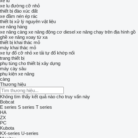
xe lu
xe lu đường cỡ nhỏ
thiết bị đào xúc đất
xe đầm nén ép rác
thiết bị xử lý nguyên vật liệu
xe nâng hàng
xe nâng càng
xe nâng động cơ diesel
xe nâng chạy trên địa hình gồ
ghề
xe nâng xoay từ xa
thiết bị khai thác mỏ
máy khai thác mỏ
xe tự đổ cỡ nhỏ
xe tải tự đổ khớp nối
trang thiết bị
phụ tùng cho thiết bị xây dựng
máy cày sâu
phụ kiện xe nâng
càng
Thương hiệu
Không tìm thấy kết quả nào cho truy vấn này
Bobcat
E series
S series
T series
HA
ZX
PC
Kubota
KX-series
U-series