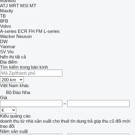
Manitou
ATJ
MRT
MSI
MT
Maxity
TB
8FB
Volvo
A-series
ECR
FH
FM
L-series
Wacker Neuson
DW
Yanmar
SV
Vio
hiển thị tất cả
Địa điểm
Tìm kiếm trong bán kính
Việt Nam
khác
Bồ Đào Nha
Giá
–
Kiểu quảng cáo
doanh thu
từ nhà sản xuất
cho thuê
tín dụng
trả góp
thu cũ đổi mới
trao đổi
Năm sản xuất