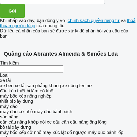
Khi nhấp vào đây, bạn đồng ý với
chính sách quyền riêng tư
và
thoả
thuận người dùng
của chúng tôi.
Dữ liệu cá nhân của bạn sẽ được xử lý để phản hồi yêu cầu của
bạn.
Quảng cáo Abrantes Almeida & Simões Lda
Tìm kiếm
Loại
xe tải
xe ben
xe tải san phẳng
khung xe công ten nơ
đầu kéo
thiết bị làm cỏ khô
máy bốc xếp nông nghiệp
thiết bị xây dựng
máy đào
máy đào cỡ nhỏ
máy đào bánh xích
sàn nâng
cần cẩu nâng khớp nối
xe cẩu
cần cẩu nâng ống lồng
bộ tải xây dựng
máy bốc xếp cỡ nhỏ
máy xúc lật đổ ngược
máy xúc bánh lốp